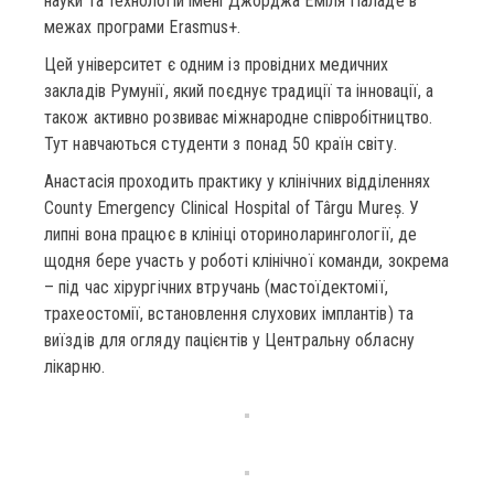
науки та технологій імені Джорджа Еміля Паладе в
межах програми Erasmus+.
Цей університет є одним із провідних медичних
закладів Румунії, який поєднує традиції та інновації, а
також активно розвиває міжнародне співробітництво.
Тут навчаються студенти з понад 50 країн світу.
Анастасія проходить практику у клінічних відділеннях
County Emergency Clinical Hospital of Târgu Mureș. У
липні вона працює в клініці оториноларингології, де
щодня бере участь у роботі клінічної команди, зокрема
– під час хірургічних втручань (мастоїдектомії,
трахеостомії, встановлення слухових імплантів) та
виїздів для огляду пацієнтів у Центральну обласну
лікарню.