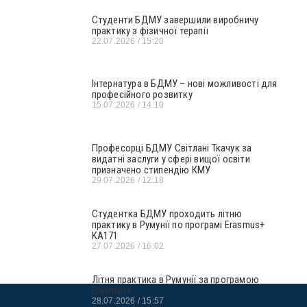
Студенти БДМУ завершили виробничу
практику з фізичної терапії
22.07.2026
15:20
Інтернатура в БДМУ – нові можливості для
професійного розвитку
15.07.2026
14:10
Професорці БДМУ Світлані Ткачук за
видатні заслуги у сфері вищої освіти
призначено стипендію КМУ
29.07.2026
12:18
Студентка БДМУ проходить літню
практику в Румунії по програмі Erasmus+
KA171
27.07.2026
16:02
Літня практика в Румунії за програмою
Erasmus+
28.07.2026
15:57