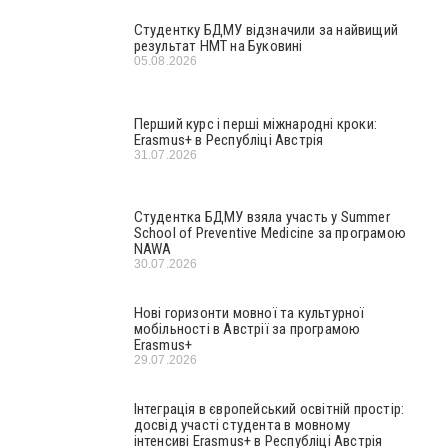
Студентку БДМУ відзначили за найвищий
результат НМТ на Буковині
05.08.2026
Перший курс і перші міжнародні кроки:
Erasmus+ в Республіці Австрія
31.07.2026
Студентка БДМУ взяла участь у Summer
School of Preventive Medicine за програмою
NAWA
30.07.2026
Нові горизонти мовної та культурної
мобільності в Австрії за програмою
Erasmus+
29.07.2026
Інтеграція в європейський освітній простір:
досвід участі студента в мовному
інтенсиві Erasmus+ в Республіці Австрія