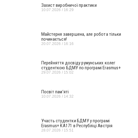
Захист виробничої практики
10.07.2026
16:29
Майстерня завершена, але робота тільки
починається!
20.07.2026
16:16
Перейняття досвіду румунських колег
студенткою БДМУ по програмі Erasmus+
29.07.2026
15:02
Посвіт пам’яті
10.07.2026
14:32
Участь студентки БДМУ у програмі
Erasmus+ KA171 в Республіці Австрія
28.07.2026
15:51