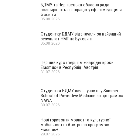
БДМУ та Чернівецька обласна рада
розширюють співпрацю у сфері медицини
й освіти
05.08.2026
Студентку БДМУ відзначили за найвищий
результат НМТ на Буковині
05.08.2026
Перший курс і перші міжнародні кроки:
Erasmus+ в Республіці Австрія
31.07.2026
Студентка БДМУ взяла участь у Summer
School of Preventive Medicine за програмою
NAWA
30.07.2026
Нові горизонти мовної та культурної
мобільності в Австрії за програмою
Erasmus+
29.07.2026