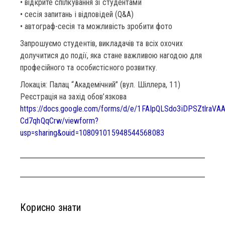
• відкрите спілкування зі студентами
• сесія запитань і відповідей (Q&A)
• автограф-сесія та можливість зробити фото
Запрошуємо студентів, викладачів та всіх охочих
долучитися до події, яка стане важливою нагодою для
професійного та особистісного розвитку.
Локація: Палац “Академічний” (вул. Шіллера, 11)
Реєстрація на захід обов’язкова
https://docs.google.com/forms/d/e/1FAIpQLSdo3iDPSZtlr
Cd7qhQqCrw/viewform?
usp=sharing&ouid=108091015948544568083
Корисно знати