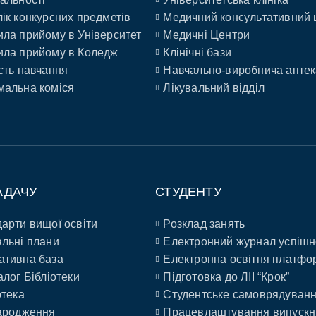
ік конкурсних предметів
Медичний консультативний 
ла прийому в Університет
Медичні Центри
ла прийому в Коледж
Клінічні бази
сть навчання
Навчально-виробнича аптек
альна коміся
Лікувальний відділ
АДАЧУ
СТУДЕНТУ
арти вищої освіти
Розклад занять
льні плани
Електронний журнал успішн
ативна база
Електронна освітня платфо
алог Бібліотеки
Підготовка до ЛІІ “Крок”
отека
Студентське самоврядуван
ародження
Працевлаштування випускн