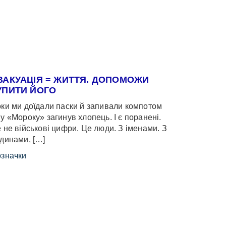
ВАКУАЦІЯ = ЖИТТЯ. ДОПОМОЖИ
УПИТИ ЙОГО
ки ми доїдали паски й запивали компотом
у «Мороку» загинув хлопець. І є поранені.
 не військові цифри. Це люди. З іменами. З
динами, […]
значки