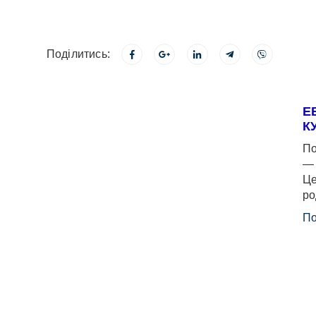
Поділитись:
Е
К
По
— 
Це
ро
По