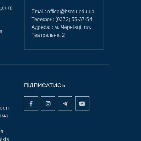
центр
Email:
office@bsmu.edu.ua
Телефон:
(0372) 55-37-54
Адреса: : м. Чернівці, пл.
а
Театральна, 2
ПІДПИСАТИСЬ
ості
рма
ня
иків