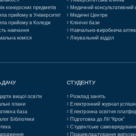
ік конкурсних предметів
Медичний консультативний 
ла прийому в Університет
Медичні Центри
ла прийому в Коледж
Клінічні бази
сть навчання
Навчально-виробнича аптек
альна коміся
Лікувальний відділ
АДАЧУ
СТУДЕНТУ
арти вищої освіти
Розклад занять
льні плани
Електронний журнал успішн
ативна база
Електронна освітня платфо
алог Бібліотеки
Підготовка до ЛІІ “Крок”
отека
Студентське самоврядуван
ародження
Працевлаштування випускн