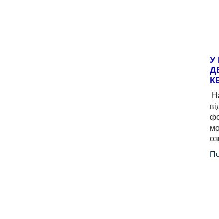
У
Д
К
На
ві
фо
мо
оз
По