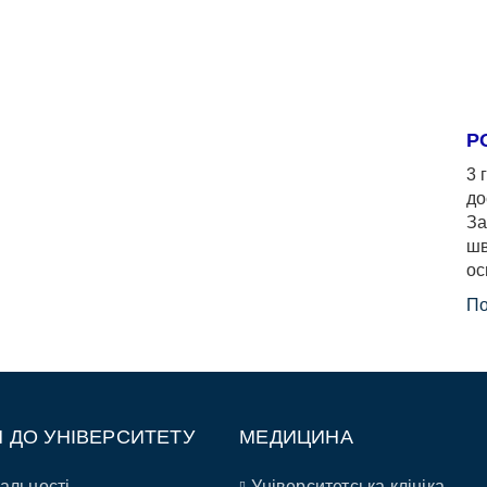
Р
3 
до
За
шв
ос
По
П ДО УНІВЕРСИТЕТУ
МЕДИЦИНА
альності
Університетська клініка