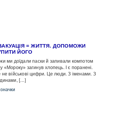
ВАКУАЦІЯ = ЖИТТЯ. ДОПОМОЖИ
УПИТИ ЙОГО
ки ми доїдали паски й запивали компотом
у «Мороку» загинув хлопець. І є поранені.
 не військові цифри. Це люди. З іменами. З
динами, […]
значки