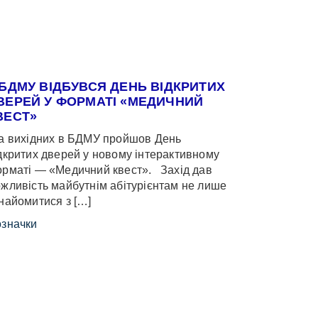
 БДМУ ВІДБУВСЯ ДЕНЬ ВІДКРИТИХ
ВЕРЕЙ У ФОРМАТІ «МЕДИЧНИЙ
ВЕСТ»
 вихідних в БДМУ пройшов День
дкритих дверей у новому інтерактивному
рматі — «Медичний квест». Захід дав
жливість майбутнім абітурієнтам не лише
найомитися з […]
значки