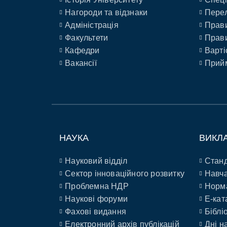
Нагороди та відзнаки
Перел
Адміністрація
Прави
Факультети
Прави
Кафедри
Варті
Вакансії
Прийм
НАУКА
ВИКЛ
Науковий відділ
Станд
Сектор інноваційного розвитку
Навча
Проблемна НДР
Норм
Наукові форуми
E-кат
Фахові видання
Біблі
Електронний архів публікацій
Дні н