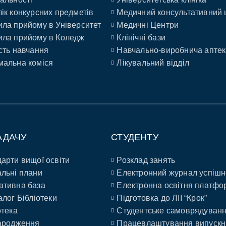
ік конкурсних предметів
Медичний консультативний 
ла прийому в Університет
Медичні Центри
ла прийому в Коледж
Клінічні бази
сть навчання
Навчально-виробнича аптек
альна коміся
Лікувальний відділ
АДАЧУ
СТУДЕНТУ
арти вищої освіти
Розклад занять
льні плани
Електронний журнал успішн
ативна база
Електронна освітня платфо
алог Бібліотеки
Підготовка до ЛІІ “Крок”
отека
Студентське самоврядуван
ародження
Працевлаштування випускн