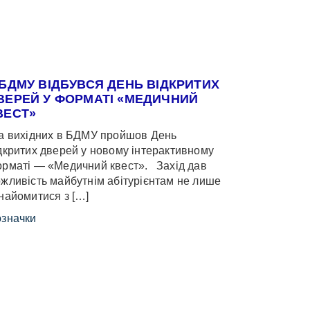
 БДМУ ВІДБУВСЯ ДЕНЬ ВІДКРИТИХ
ВЕРЕЙ У ФОРМАТІ «МЕДИЧНИЙ
ВЕСТ»
 вихідних в БДМУ пройшов День
дкритих дверей у новому інтерактивному
рматі — «Медичний квест». Захід дав
жливість майбутнім абітурієнтам не лише
найомитися з […]
значки