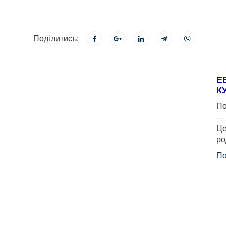
Поділитись:
Е
К
По
— 
Це
ро
По