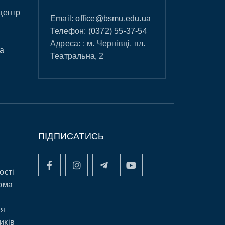
центр
Email:
office@bsmu.edu.ua
Телефон:
(0372) 55-37-54
Адреса: : м. Чернівці, пл.
а
Театральна, 2
ПІДПИСАТИСЬ
ості
рма
ня
иків