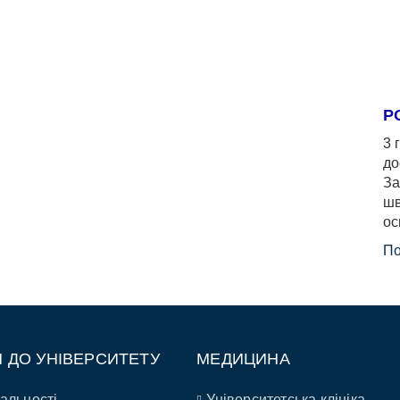
Р
3 
до
За
шв
ос
По
П ДО УНІВЕРСИТЕТУ
МЕДИЦИНА
альності
Університетська клініка