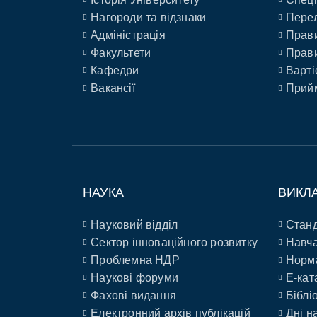
Нагороди та відзнаки
Перел
Адміністрація
Прави
Факультети
Прави
Кафедри
Варті
Вакансії
Прийм
НАУКА
ВИКЛ
Науковий відділ
Станд
Сектор інноваційного розвитку
Навча
Проблемна НДР
Норм
Наукові форуми
E-кат
Фахові видання
Біблі
Електронний архів публікацій
Дні н