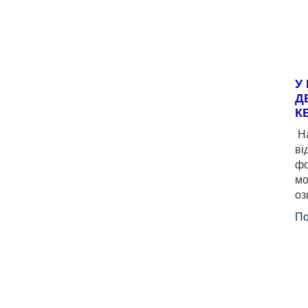
У
Д
К
На
ві
фо
мо
оз
По