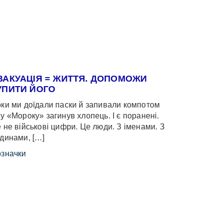
ВАКУАЦІЯ = ЖИТТЯ. ДОПОМОЖИ
УПИТИ ЙОГО
ки ми доїдали паски й запивали компотом
у «Мороку» загинув хлопець. І є поранені.
 не військові цифри. Це люди. З іменами. З
динами, […]
значки