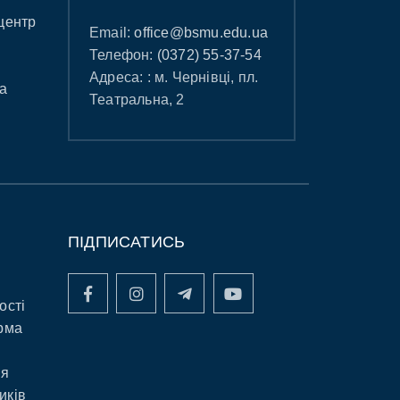
центр
Email:
office@bsmu.edu.ua
Телефон:
(0372) 55-37-54
Адреса: : м. Чернівці, пл.
а
Театральна, 2
ПІДПИСАТИСЬ
ості
рма
ня
иків