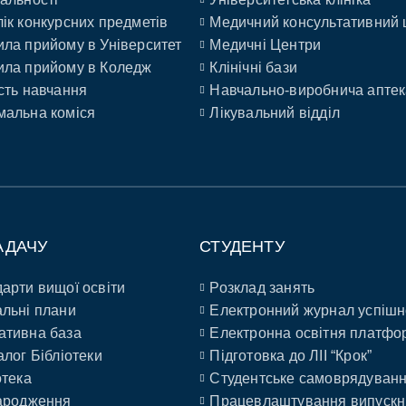
ік конкурсних предметів
Медичний консультативний 
ла прийому в Університет
Медичні Центри
ла прийому в Коледж
Клінічні бази
сть навчання
Навчально-виробнича аптек
альна коміся
Лікувальний відділ
АДАЧУ
СТУДЕНТУ
арти вищої освіти
Розклад занять
льні плани
Електронний журнал успішн
ативна база
Електронна освітня платфо
алог Бібліотеки
Підготовка до ЛІІ “Крок”
отека
Студентське самоврядуван
ародження
Працевлаштування випускн