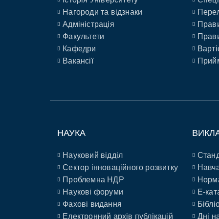
Нагороди та відзнаки
Перел
Адміністрація
Прави
Факультети
Прави
Кафедри
Варті
Вакансії
Прийм
НАУКА
ВИКЛ
Науковий відділ
Станд
Сектор інноваційного розвитку
Навча
Проблемна НДР
Норм
Наукові форуми
E-кат
Фахові видання
Біблі
Електронний архів публікацій
Дні н