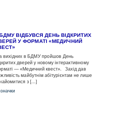
 БДМУ ВІДБУВСЯ ДЕНЬ ВІДКРИТИХ
ВЕРЕЙ У ФОРМАТІ «МЕДИЧНИЙ
ВЕСТ»
 вихідних в БДМУ пройшов День
дкритих дверей у новому інтерактивному
рматі — «Медичний квест». Захід дав
жливість майбутнім абітурієнтам не лише
найомитися з […]
значки