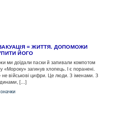
ВАКУАЦІЯ = ЖИТТЯ. ДОПОМОЖИ
УПИТИ ЙОГО
ки ми доїдали паски й запивали компотом
у «Мороку» загинув хлопець. І є поранені.
 не військові цифри. Це люди. З іменами. З
динами, […]
значки