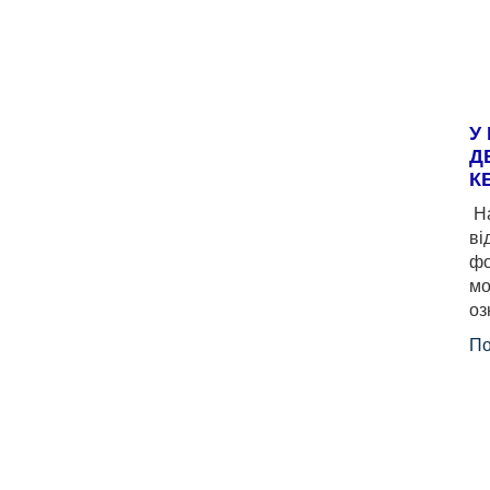
У
Д
К
На
ві
фо
мо
оз
По