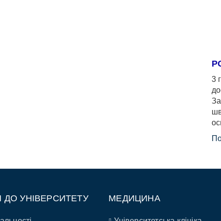
Р
3 
до
За
шв
ос
По
П ДО УНІВЕРСИТЕТУ
МЕДИЦИНА
альності
Університетська клініка