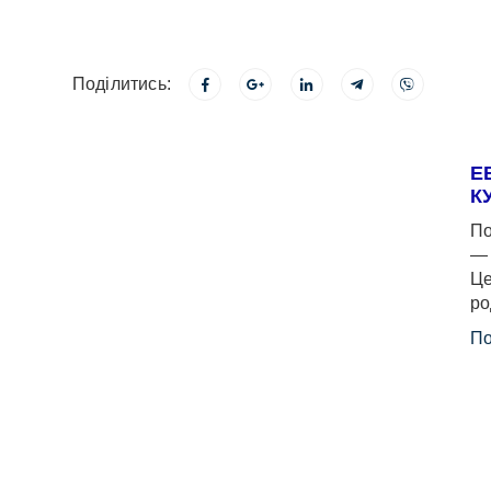
Поділитись:
Е
К
По
— 
Це
ро
По