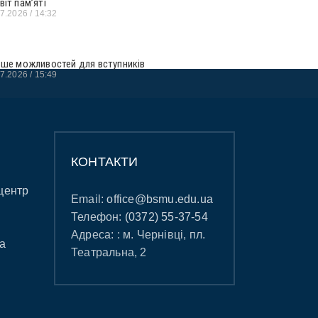
віт пам’яті
07.2026
14:32
ьше можливостей для вступників
07.2026
15:49
КОНТАКТИ
центр
Email:
office@bsmu.edu.ua
Телефон:
(0372) 55-37-54
Адреса: : м. Чернівці, пл.
а
Театральна, 2