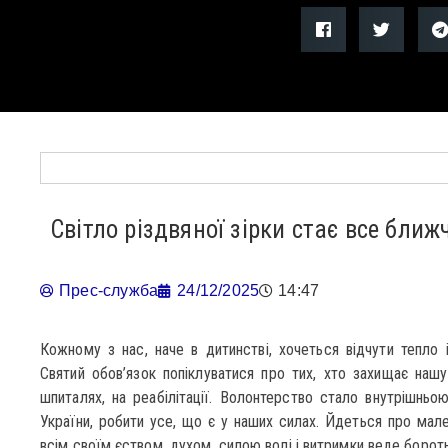
Світло різдвяної зірки стає все ближ
Прес-служба
24/12/2025
14:47
Кожному з нас, наче в дитинстві, хочеться відчути тепло 
Святий обов’язок попіклуватися про тих, хто захищає нашу
шпиталях, на реабілітації. Волонтерство стало внутрішнь
України, робити усе, що є у наших силах. Йдеться про мале
всім своїм єством, духом, силою волі і витримки веде борот