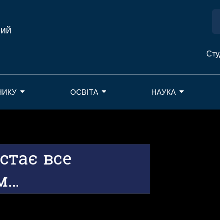
ний
Сту
НИКУ
ОСВІТА
НАУКА
 стає все
м…