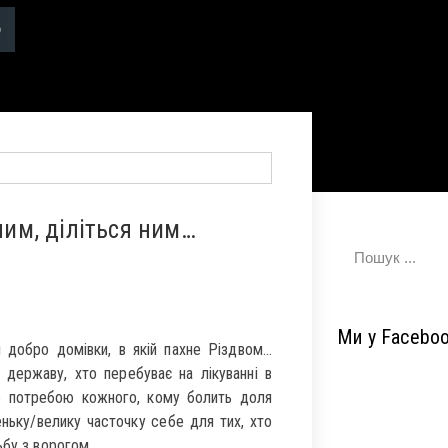
чим, діліться ним…
Ми у Facebo
і добро домівки, в якій пахне Різдвом…
 державу, хто перебуває на лікуванні в
ою потребою кожного, кому болить доля
ньку/велику часточку себе для тих, хто
ьбу з ворогом…