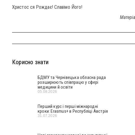
Христос ся Рождає! Славімо Його!
Матері
Корисно знати
БДМУ та Чернівецька обласна рада
розширюють співпрацю у сфері
медицини й освіти
05.08.2026
Перший курс і перші міжнародні
кроки: Erasmus+ в Республіці Австрія
31.07.2026