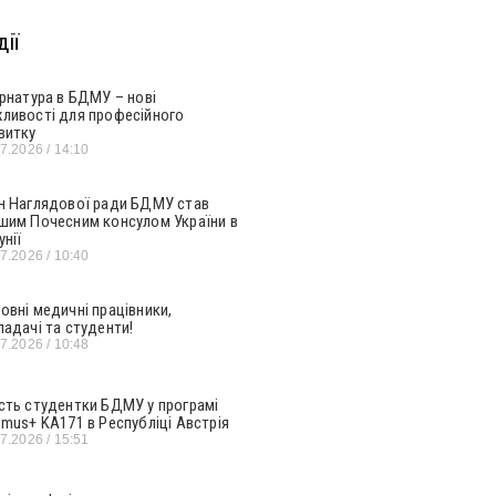
ії
ернатура в БДМУ – нові
ливості для професійного
витку
07.2026
14:10
н Наглядової ради БДМУ став
шим Почесним консулом України в
унії
07.2026
10:40
овні медичні працівники,
ладачі та студенти!
07.2026
10:48
сть студентки БДМУ у програмі
smus+ KA171 в Республіці Австрія
07.2026
15:51