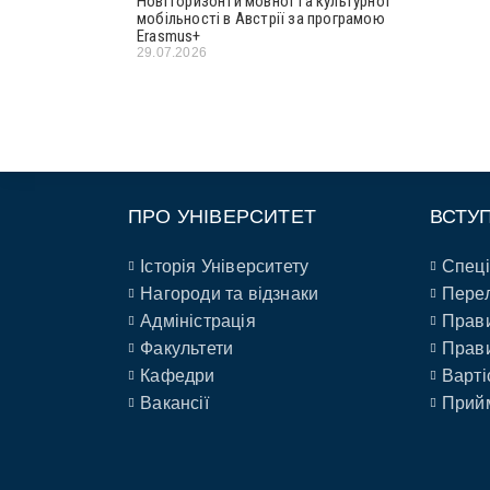
Нові горизонти мовної та культурної
мобільності в Австрії за програмою
Erasmus+
29.07.2026
ПРО УНІВЕРСИТЕТ
ВСТУ
Історія Університету
Спеці
Нагороди та відзнаки
Перел
Адміністрація
Прави
Факультети
Прави
Кафедри
Варті
Вакансії
Прийм