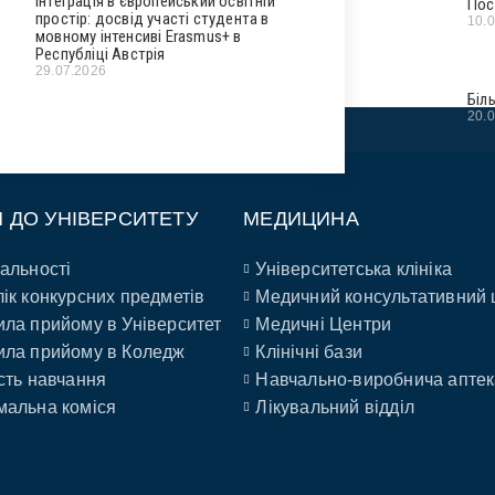
Інтеграція в європейський освітній
Пос
простір: досвід участі студента в
10.
мовному інтенсиві Erasmus+ в
Республіці Австрія
29.07.2026
Біл
20.
П ДО УНІВЕРСИТЕТУ
МЕДИЦИНА
альності
Університетська клініка
ік конкурсних предметів
Медичний консультативний 
ла прийому в Університет
Медичні Центри
ла прийому в Коледж
Клінічні бази
сть навчання
Навчально-виробнича аптек
альна коміся
Лікувальний відділ