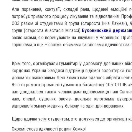
Але поранення, контузії, складні рани, щоденні емоційні 
потребує тривалого процесу лікування та відновлення. Про
ООЗ разом зі студентами 8 групи (староста Інна Лахман), 9
групи (староста Анастасія Мігаєсі)
Буковинський державн
захисниками, які перебувають на лікуванні у Чернівцях. При
горішками, а ще – своїми обіймами та словами вдячності за 
Крім того, організували гуманітарну допомогу для наших вій
кордонах України. Завдяки підтримці відомої волонтерки, г
допомоги військовим» Лесі Хомко нам вдалося зібрати необх
8-го окремого гірсько-штурмового батальйону 10-ї ОГШБ «
нас доєдналася також чернівецька підприємниця пані Світлан
чаю, спецій, сушених овочів, декілька кілограмів цукеро
відправили змінну медичну білизну та одяг для поранених.
Щиро вдячна усім студентам, хто долучився до організації кі
Окремі слова вдячності родині Хомко!