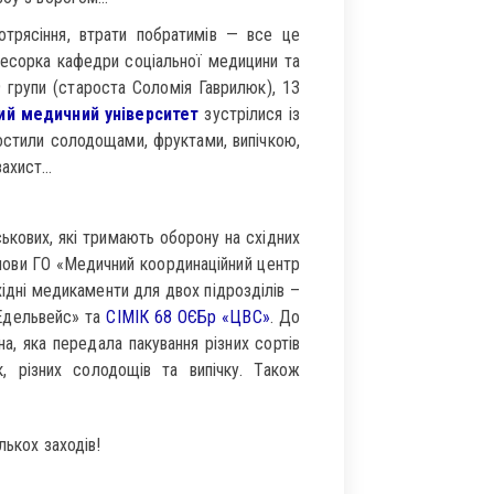
потрясіння, втрати побратимів — все це
фесорка кафедри соціальної медицини та
 групи (староста Соломія Гаврилюк), 13
ий медичний університет
зустрілися із
гостили солодощами, фруктами, випічкою,
захист…
ськових, які тримають оборону на східних
олови ГО «Медичний координаційний центр
ідні медикаменти для двох підрозділів –
Едельвейс» та
СІМІК 68 ОЄБр «ЦВС»
. До
а, яка передала пакування різних сортів
к, різних солодощів та випічку. Також
лькох заходів!