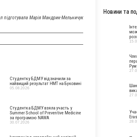
Новини та под
ал підготувала Марія Мандрик-Мельничук
Інт
мож
роз
15.
Чле
пер
Рум
27.
Студентку БДМУ відзначили за
найвищий результат НМТ на Буковині
Шан
05.08.2026
вик
27.
Студентка БДМУ взяла участь у
Уча
Summer School of Preventive Medicine
Era
за програмою NAWA
28.
30.07.2026