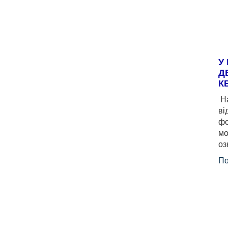
У
Д
К
На
ві
фо
мо
оз
По