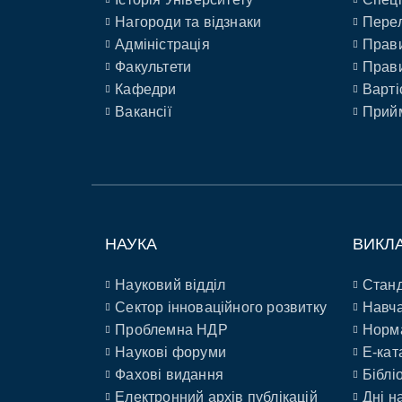
Нагороди та відзнаки
Перел
Адміністрація
Прави
Факультети
Прави
Кафедри
Варті
Вакансії
Прийм
НАУКА
ВИКЛ
Науковий відділ
Станд
Сектор інноваційного розвитку
Навча
Проблемна НДР
Норм
Наукові форуми
E-кат
Фахові видання
Біблі
Електронний архів публікацій
Дні н