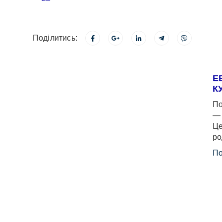
Поділитись:
Е
К
По
— 
Це
ро
По