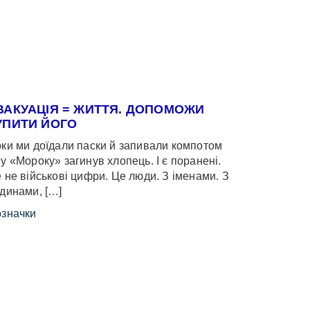
ВАКУАЦІЯ = ЖИТТЯ. ДОПОМОЖИ
УПИТИ ЙОГО
ки ми доїдали паски й запивали компотом
у «Мороку» загинув хлопець. І є поранені.
 не військові цифри. Це люди. З іменами. З
динами, […]
значки