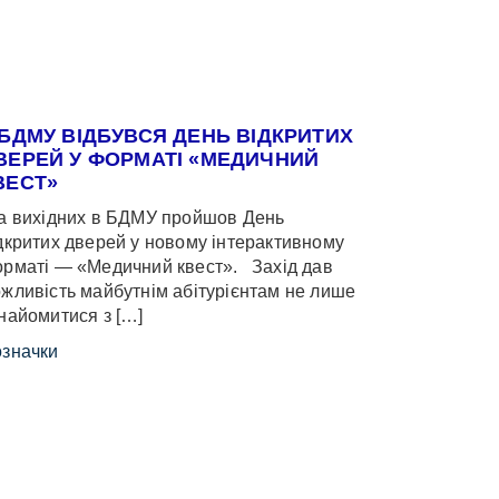
 БДМУ ВІДБУВСЯ ДЕНЬ ВІДКРИТИХ
ВЕРЕЙ У ФОРМАТІ «МЕДИЧНИЙ
ВЕСТ»
 вихідних в БДМУ пройшов День
дкритих дверей у новому інтерактивному
рматі — «Медичний квест». Захід дав
жливість майбутнім абітурієнтам не лише
найомитися з […]
значки