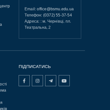
центр
Email:
office@bsmu.edu.ua
Телефон:
(0372) 55-37-54
Адреса: : м. Чернівці, пл.
а
Театральна, 2
ПІДПИСАТИСЬ
ості
рма
ня
иків