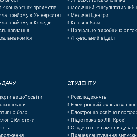
ік конкурсних предметів
Медичний консультативний 
ла прийому в Університет
Медичні Центри
ла прийому в Коледж
Клінічні бази
сть навчання
Навчально-виробнича аптек
альна коміся
Лікувальний відділ
АДАЧУ
СТУДЕНТУ
арти вищої освіти
Розклад занять
льні плани
Електронний журнал успішн
ативна база
Електронна освітня платфо
алог Бібліотеки
Підготовка до ЛІІ “Крок”
отека
Студентське самоврядуван
ародження
Працевлаштування випускн