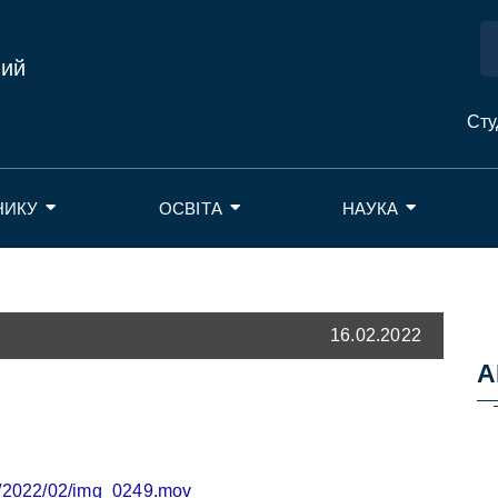
ний
Сту
НИКУ
ОСВІТА
НАУКА
16.02.2022
А
s/2022/02/img_0249.mov