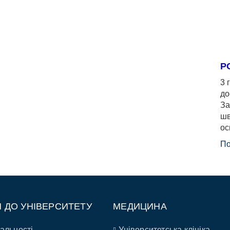
Р
3 
до
За
шв
ос
По
П ДО УНІВЕРСИТЕТУ
МЕДИЦИНА
альності
Університетська клініка