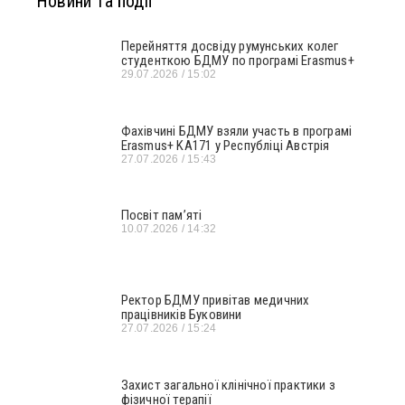
Новини та події
Перейняття досвіду румунських колег
студенткою БДМУ по програмі Erasmus+
29.07.2026
15:02
Фахівчині БДМУ взяли участь в програмі
Erasmus+ KA171 у Республіці Австрія
27.07.2026
15:43
Посвіт пам’яті
10.07.2026
14:32
Ректор БДМУ привітав медичних
працівників Буковини
27.07.2026
15:24
Захист загальної клінічної практики з
фізичної терапії