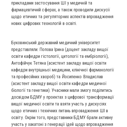
прикладами застосування ШІ у медичній та
фармацевтичній сферах, а також проводили дискусії
щодо етичних та регуляторних аспектів впровадження
нових цифрових технологій в освіті.
Буковинський державний медичний університет
представляли: Попова Ірина (доцент закладу вищої
освіти кафедри гістології, цитології та ембріології),
Антофійчук Тетяна (асистент закладу вищої освіти
кафедри внутрішньої медицини, клінічної фармакології
та професійних хвороб) та Йосипенко Владислав
(асистент закладу вищої освіти кафедри медичної
біології та генетики). Учасники мали змогу поділитись
досвідом БДМУ у проектах з цифрової трансформації
вищої медичної освіти та взяти участь у дискусіях
щодо етичних і технічних питань впровадження ШІ в
освіту. Окрім того, представники БДМУ брали активну
участь у хакатоні з генерації ідей щодо впровадження