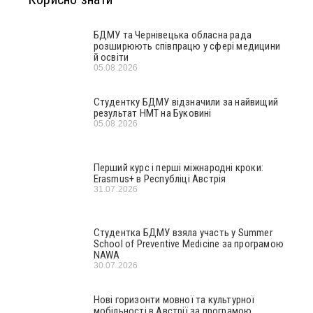
БДМУ та Чернівецька обласна рада
розширюють співпрацю у сфері медицини
й освіти
05.08.2026
Студентку БДМУ відзначили за найвищий
результат НМТ на Буковині
05.08.2026
Перший курс і перші міжнародні кроки:
Erasmus+ в Республіці Австрія
31.07.2026
Студентка БДМУ взяла участь у Summer
School of Preventive Medicine за програмою
NAWA
30.07.2026
Нові горизонти мовної та культурної
мобільності в Австрії за програмою