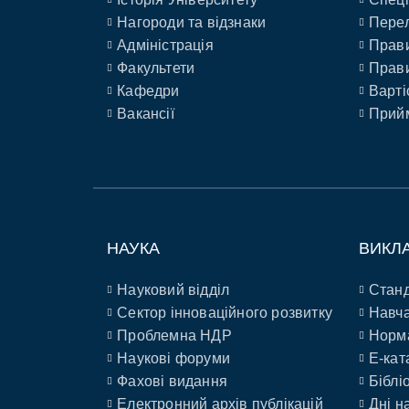
Нагороди та відзнаки
Перел
Адміністрація
Прави
Факультети
Прави
Кафедри
Варті
Вакансії
Прийм
НАУКА
ВИКЛ
Науковий відділ
Станд
Сектор інноваційного розвитку
Навча
Проблемна НДР
Норм
Наукові форуми
E-кат
Фахові видання
Біблі
Електронний архів публікацій
Дні н