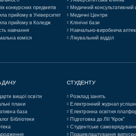
ік конкурсних предметів
Медичний консультативний 
ла прийому в Університет
Медичні Центри
ла прийому в Коледж
Клінічні бази
сть навчання
Навчально-виробнича аптек
альна коміся
Лікувальний відділ
АДАЧУ
СТУДЕНТУ
арти вищої освіти
Розклад занять
льні плани
Електронний журнал успішн
ативна база
Електронна освітня платфо
алог Бібліотеки
Підготовка до ЛІІ “Крок”
отека
Студентське самоврядуван
ародження
Працевлаштування випускн