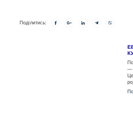
Поділитись:
Е
К
По
— 
Це
ро
По