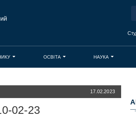
ний
Сту
НИКУ
ОСВІТА
НАУКА
17.02.2023
А
10-02-23