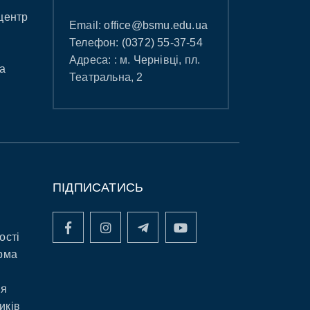
центр
Email:
office@bsmu.edu.ua
Телефон:
(0372) 55-37-54
Адреса: : м. Чернівці, пл.
а
Театральна, 2
ПІДПИСАТИСЬ
ості
рма
ня
иків