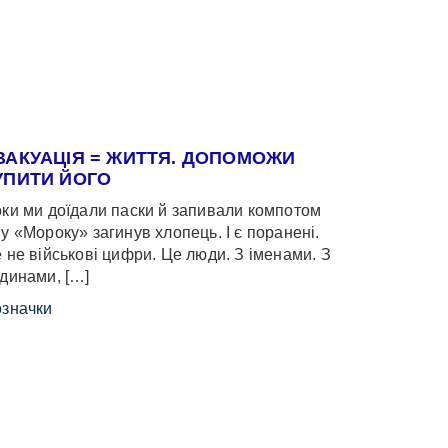
ВАКУАЦІЯ = ЖИТТЯ. ДОПОМОЖИ
УПИТИ ЙОГО
ки ми доїдали паски й запивали компотом
у «Мороку» загинув хлопець. І є поранені.
 не військові цифри. Це люди. З іменами. З
динами, […]
значки