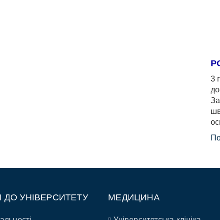
Р
3 
до
За
шв
ос
По
П ДО УНІВЕРСИТЕТУ
МЕДИЦИНА
альності
Університетська клініка