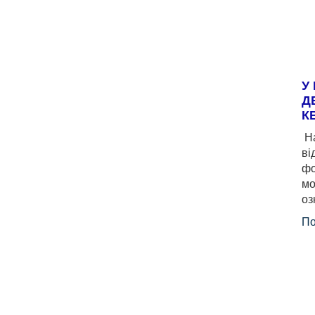
У
Д
К
На
ві
фо
мо
оз
По