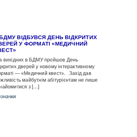
 БДМУ ВІДБУВСЯ ДЕНЬ ВІДКРИТИХ
ВЕРЕЙ У ФОРМАТІ «МЕДИЧНИЙ
ВЕСТ»
 вихідних в БДМУ пройшов День
дкритих дверей у новому інтерактивному
рматі — «Медичний квест». Захід дав
жливість майбутнім абітурієнтам не лише
найомитися з […]
значки