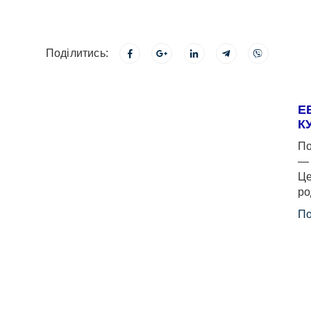
Поділитись:
Е
К
По
— 
Це
ро
По