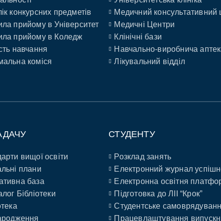
ік конкурсних предметів
Медичний консультативний 
ла прийому в Університет
Медичні Центри
ла прийому в Коледж
Клінічні бази
сть навчання
Навчально-виробнича аптек
альна коміся
Лікувальний відділ
АДАЧУ
СТУДЕНТУ
арти вищої освіти
Розклад занять
льні плани
Електронний журнал успішн
ативна база
Електронна освітня платфо
алог Бібліотеки
Підготовка до ЛІІ “Крок”
отека
Студентське самоврядуван
ародження
Працевлаштування випускн