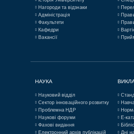
Нагороди та відзнаки
Перел
Адміністрація
Прави
Факультети
Прави
Кафедри
Варті
Вакансії
Прийм
НАУКА
ВИКЛ
Науковий відділ
Станд
Сектор інноваційного розвитку
Навча
Проблемна НДР
Норм
Наукові форуми
E-кат
Фахові видання
Біблі
Електронний архів публікацій
Дні н