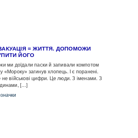
ВАКУАЦІЯ = ЖИТТЯ. ДОПОМОЖИ
УПИТИ ЙОГО
ки ми доїдали паски й запивали компотом
у «Мороку» загинув хлопець. І є поранені.
 не військові цифри. Це люди. З іменами. З
динами, […]
значки