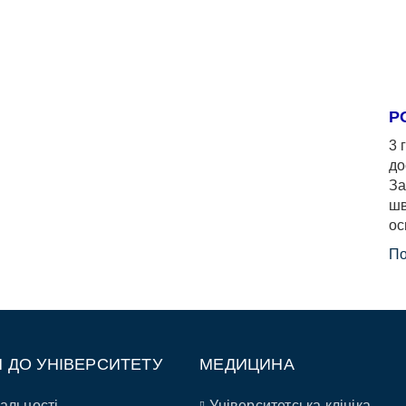
Р
3 
до
За
шв
ос
По
П ДО УНІВЕРСИТЕТУ
МЕДИЦИНА
альності
Університетська клініка