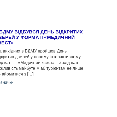
 БДМУ ВІДБУВСЯ ДЕНЬ ВІДКРИТИХ
ВЕРЕЙ У ФОРМАТІ «МЕДИЧНИЙ
ВЕСТ»
 вихідних в БДМУ пройшов День
дкритих дверей у новому інтерактивному
рматі — «Медичний квест». Захід дав
жливість майбутнім абітурієнтам не лише
найомитися з […]
значки