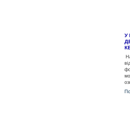
У
Д
К
На
ві
фо
мо
оз
По