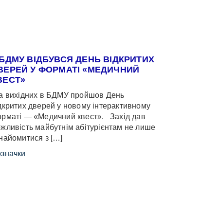
 БДМУ ВІДБУВСЯ ДЕНЬ ВІДКРИТИХ
ВЕРЕЙ У ФОРМАТІ «МЕДИЧНИЙ
ВЕСТ»
 вихідних в БДМУ пройшов День
дкритих дверей у новому інтерактивному
рматі — «Медичний квест». Захід дав
жливість майбутнім абітурієнтам не лише
найомитися з […]
значки