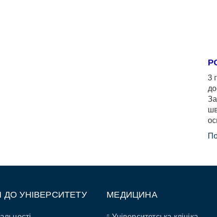
Р
3 
до
За
шв
ос
По
П ДО УНІВЕРСИТЕТУ
МЕДИЦИНА
альності
Університетська клініка