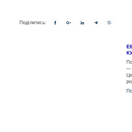
Поділитись:
Е
К
По
— 
Це
ро
По