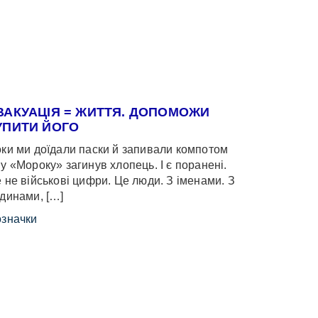
ВАКУАЦІЯ = ЖИТТЯ. ДОПОМОЖИ
УПИТИ ЙОГО
ки ми доїдали паски й запивали компотом
у «Мороку» загинув хлопець. І є поранені.
 не військові цифри. Це люди. З іменами. З
динами, […]
значки