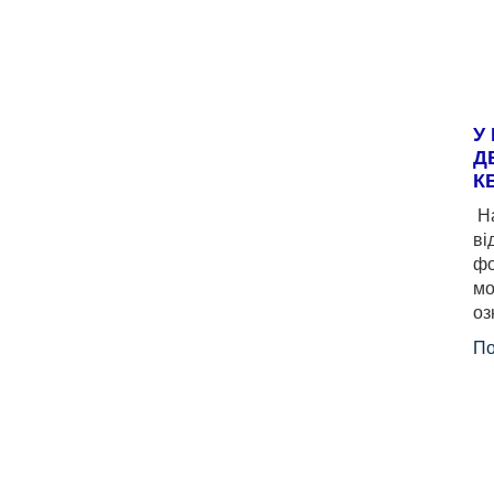
У
Д
К
На
ві
фо
мо
оз
По