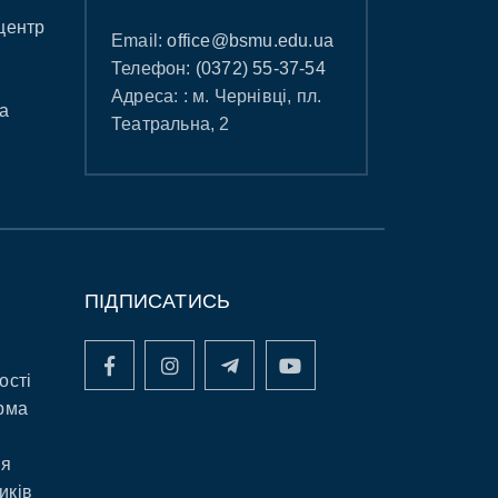
центр
Email:
office@bsmu.edu.ua
Телефон:
(0372) 55-37-54
Адреса: : м. Чернівці, пл.
а
Театральна, 2
ПІДПИСАТИСЬ
ості
рма
ня
иків