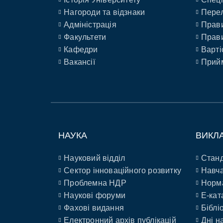
Нагороди та відзнаки
Перел
Адміністрація
Прави
Факультети
Прави
Кафедри
Варті
Вакансії
Прийм
НАУКА
ВИКЛ
Науковий відділ
Станд
Сектор інноваційного розвитку
Навча
Проблемна НДР
Норм
Наукові форуми
E-кат
Фахові видання
Біблі
Електронний архів публікацій
Дні н