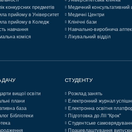
ік конкурсних предметів
Медичний консультативний 
ла прийому в Університет
Медичні Центри
ла прийому в Коледж
Клінічні бази
сть навчання
Навчально-виробнича аптек
альна коміся
Лікувальний відділ
АДАЧУ
СТУДЕНТУ
арти вищої освіти
Розклад занять
льні плани
Електронний журнал успішн
ативна база
Електронна освітня платфо
алог Бібліотеки
Підготовка до ЛІІ “Крок”
отека
Студентське самоврядуван
ародження
Працевлаштування випускн