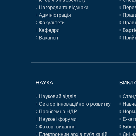
Нагороди та відзнаки
Перел
Адміністрація
Прави
Факультети
Прави
Кафедри
Варті
Вакансії
Прийм
НАУКА
ВИКЛ
Науковий відділ
Станд
Сектор інноваційного розвитку
Навча
Проблемна НДР
Норм
Наукові форуми
E-кат
Фахові видання
Біблі
Електронний архів публікацій
Дні н