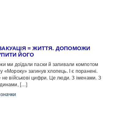
ВАКУАЦІЯ = ЖИТТЯ. ДОПОМОЖИ
УПИТИ ЙОГО
ки ми доїдали паски й запивали компотом
у «Мороку» загинув хлопець. І є поранені.
 не військові цифри. Це люди. З іменами. З
динами, […]
значки