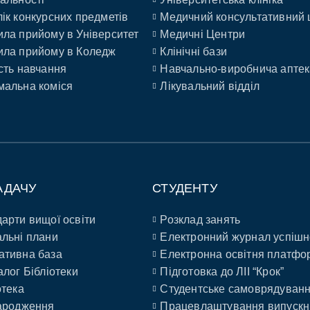
ік конкурсних предметів
Медичний консультативний 
ла прийому в Університет
Медичні Центри
ла прийому в Коледж
Клінічні бази
сть навчання
Навчально-виробнича аптек
альна коміся
Лікувальний відділ
АДАЧУ
СТУДЕНТУ
арти вищої освіти
Розклад занять
льні плани
Електронний журнал успішн
ативна база
Електронна освітня платфо
алог Бібліотеки
Підготовка до ЛІІ “Крок”
отека
Студентське самоврядуван
ародження
Працевлаштування випускн