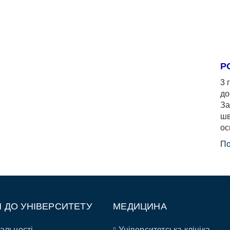
Р
3 
до
За
шв
ос
По
П ДО УНІВЕРСИТЕТУ
МЕДИЦИНА
альності
Університетська клініка