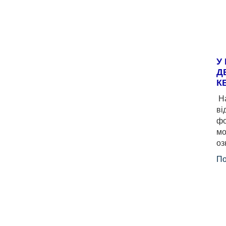
У
Д
К
На
ві
фо
мо
оз
По