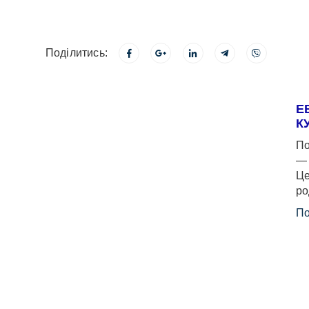
Поділитись:
Е
К
По
— 
Це
ро
По