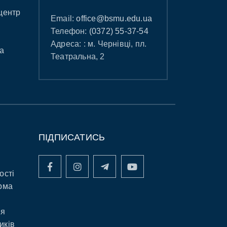
центр
Email:
office@bsmu.edu.ua
Телефон:
(0372) 55-37-54
Адреса: : м. Чернівці, пл.
а
Театральна, 2
ПІДПИСАТИСЬ
ості
рма
ня
иків