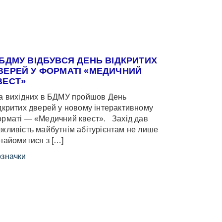
 БДМУ ВІДБУВСЯ ДЕНЬ ВІДКРИТИХ
ВЕРЕЙ У ФОРМАТІ «МЕДИЧНИЙ
ВЕСТ»
 вихідних в БДМУ пройшов День
дкритих дверей у новому інтерактивному
рматі — «Медичний квест». Захід дав
жливість майбутнім абітурієнтам не лише
найомитися з […]
значки