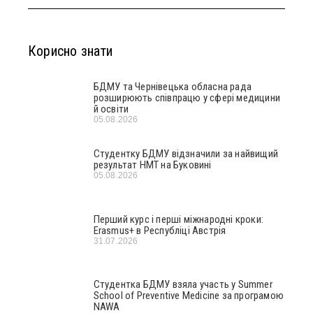
Корисно знати
БДМУ та Чернівецька обласна рада
розширюють співпрацю у сфері медицини
й освіти
05.08.2026
Студентку БДМУ відзначили за найвищий
результат НМТ на Буковині
05.08.2026
Перший курс і перші міжнародні кроки:
Erasmus+ в Республіці Австрія
31.07.2026
Студентка БДМУ взяла участь у Summer
School of Preventive Medicine за програмою
NAWA