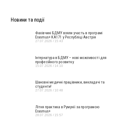
Новини та події
Фахівчині БДМУ взяли участь в програмі
Erasmus+ KA171 у Республіці Австрія
27.07.2026
15:43
Інтернатура в БДМУ – нові можливості для
професійного розвитку
15.07.2026
14:10
Шановні медичні працівники, викладачі та
студенти!
27.07.2026
10:48
Літня практика в Румунії за програмою
Erasmus+
28.07.2026
15:57