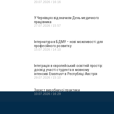
20.07.2026
16:16
У Чернівцях відзначили День медичного
працівника
27.07.2026
15:57
Інтернатура в БДМУ – нові можливості для
професійного розвитку
15.07.2026
14:10
Інтеграція в європейський освітній простір:
досвід участі студента в мовному
інтенсиві Erasmus+ в Республіці Австрія
29.07.2026
15:10
Захист виробничої практики
10.07.2026
16:29