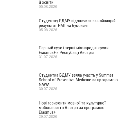
й освіти
05.08.2026
Студентку БДМУ відзначили за найвищий
результат НМТ на Буковині
05.08.2026
Перший курс і перші міжнародні кроки:
Erasmus+ в Республіці Австрія
31.07.2026
Студентка БДМУ взяла участь у Summer
School of Preventive Medicine за програмою
NAWA
30.07.2026
Нові горизонти мовної та культурної
мобільності в Австрії за програмою
Erasmus+
29.07.2026