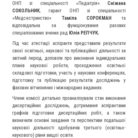
ОНП зі спеціальності «Педіатрія»
Сніжана
СОКОЛЬНИК
, гарант ОНП зі спеціальності
«Медсестринство»
Таміла СОРОКМАН
та
відповідальна за функціонування разових
спеціалізованих вчених рад
Юлія РЕПЧУК.
Під час атестації аспіранти представили результати
своєї освітньої, наукової та публікаційної діяльності за
звітний період, доповіли про виконання індивідуальних
планів наукової роботи, проходження освітньої
складової підготовки, участь у наукових конференціях,
підготовку та публікацію результатів досліджень у
фахових вітчизняних і міжнародних виданнях.
Члени комісії детально проаналізували стан виконання
дисертаційних досліджень, дотримання аспірантами
графіків підготовки дисертаційних робіт, а також
визначили основні завдання та перспективи подальшої
наукової діяльності здобувачів третього (освітньо-
наукового) рівня вищої освіти.