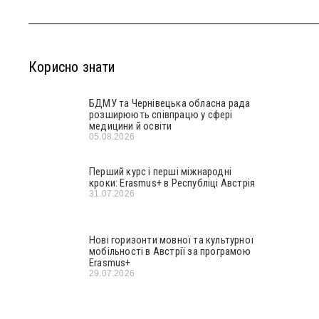
Корисно знати
БДМУ та Чернівецька обласна рада
розширюють співпрацю у сфері
медицини й освіти
05.08.2026
Перший курс і перші міжнародні
кроки: Erasmus+ в Республіці Австрія
31.07.2026
Нові горизонти мовної та культурної
мобільності в Австрії за програмою
Erasmus+
29.07.2026