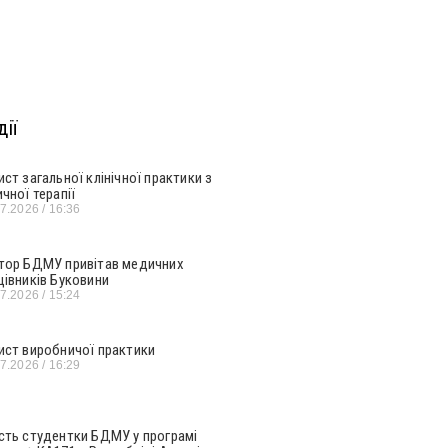
ії
ист загальної клінічної практики з
ичної терапії
07.2026
16:36
тор БДМУ привітав медичних
цівників Буковини
07.2026
15:24
ист виробничої практики
07.2026
16:29
сть студентки БДМУ у програмі