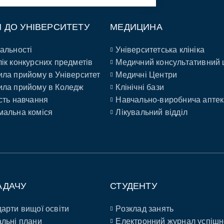
П ДО УНІВЕРСИТЕТУ
МЕДИЦИНА
альності
Університетська клініка
ік конкурсних предметів
Медичний консультативний 
ла прийому в Університет
Медичні Центри
ла прийому в Коледж
Клінічні бази
сть навчання
Навчально-виробнича аптек
альна коміся
Лікувальний відділ
АДАЧУ
СТУДЕНТУ
арти вищої освіти
Розклад занять
льні плани
Електронний журнал успішн