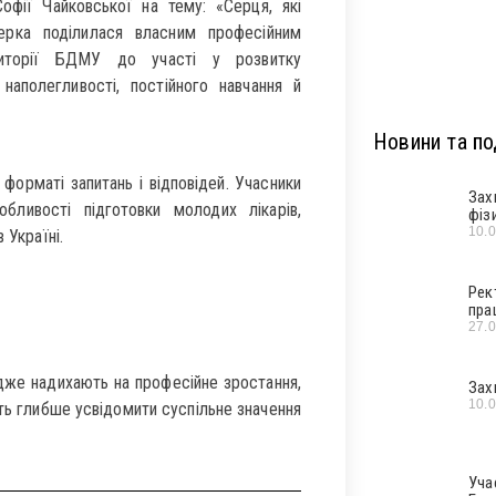
Софії Чайковської на тему: «Серця, які
ерка поділилася власним професійним
диторії БДМУ до участі у розвитку
наполегливості, постійного навчання й
Новини та под
 форматі запитань і відповідей. Учасники
Зах
обливості підготовки молодих лікарів,
фіз
10.
 Україні.
Рек
пра
27.
 адже надихають на професійне зростання,
Зах
10.
ь глибше усвідомити суспільне значення
Уча