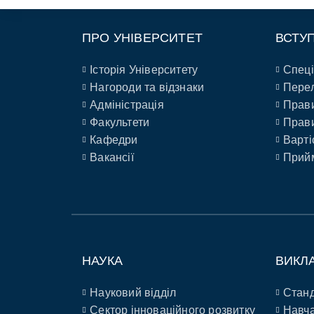
ПРО УНІВЕРСИТЕТ
ВСТУ
Історія Університету
Спеці
Нагороди та відзнаки
Перел
Адміністрація
Прави
Факультети
Прави
Кафедри
Варті
Вакансії
Прийм
НАУКА
ВИКЛ
Науковий відділ
Станд
Сектор інноваційного розвитку
Навча