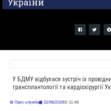
України
У БДМУ відбулася зустріч із провідн
трансплантології та кардіохірургії У
Прес-служба
02/06/2026
11:46