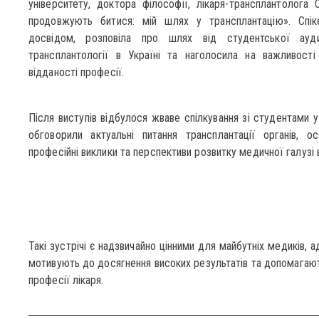
університету, доктора філософії, лікаря-трансплантолога 
продовжують битися: мій шлях у трансплантацію». Спік
досвідом, розповіла про шлях від студентської ау
трансплантології в Україні та наголосила на важливості 
відданості професії.
Після виступів відбулося жваве спілкування зі студентами у
обговорили актуальні питання трансплантації органів, ос
професійні виклики та перспективи розвитку медичної галузі в
Такі зустрічі є надзвичайно цінними для майбутніх медиків,
мотивують до досягнення високих результатів та допомагают
професії лікаря.