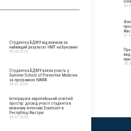
Era
28.
Фах
про
Авс
27.
Студентку БДМУ відзначили за
найвищий результат НМТ на Буковині
Про
05.08.2026
вид
при
29.
Студентка БДМУ взяла участь у
Summer School of Preventive Medicine
за програмою NAWA
30.07.2026
Інтеграція в європейський освітній
простір: досвід участі студента в
мовному інтенсиві Erasmus+ в
Республіці Австрія
29.07.2026