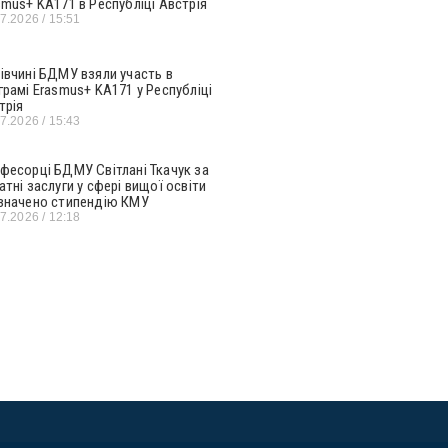
smus+ KA171 в Республіці Австрія
07.2026
15:51
івчині БДМУ взяли участь в
грамі Erasmus+ KA171 у Республіці
трія
07.2026
15:43
фесорці БДМУ Світлані Ткачук за
атні заслуги у сфері вищої освіти
значено стипендію КМУ
07.2026
12:18