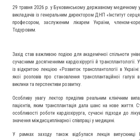
29 травня 2026 р. у Буковинському державному медичному уні
викладачів із генеральним директором ДНП «Інститут серця
професором, заслуженим лікарем України, членом-ко
Тодуровим.
Захід став важливою подією для академічної спільноти уніве
сучасними досягненнями кардіохірургії й трансплантології. 
із відкритою лекцією «Розвиток трансплантології в Україні:
якої розповів про становлення трансплантаційної галузі в
виклики та перспективи розвитку.
Особливу увагу лектор приділив реальним клінічним випа
пацієнтів, яким трансплантація дала шанс на нове життя. 
особливості роботи кардіохірурга, сучасні підходи до лік
значення міждисциплінарної співпраці у медицині.
У рамках заходу також відбулася лекція випускниці 