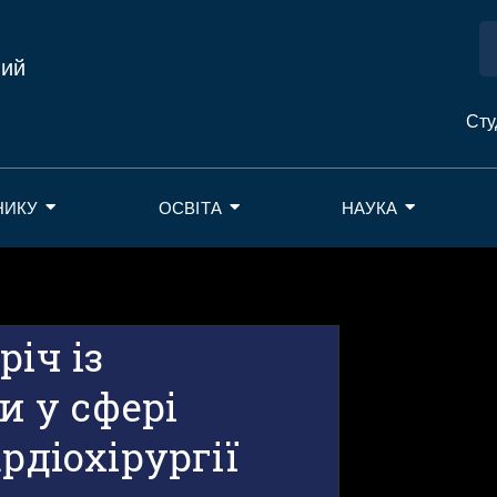
ний
Сту
НИКУ
ОСВІТА
НАУКА
іч із
 у сфері
рдіохірургії