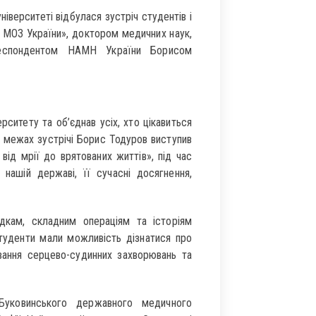
верситеті відбулася зустріч студентів і
 МОЗ України», доктором медичних наук,
респондентом НАМН України Борисом
рситету та об’єднав усіх, хто цікавиться
У межах зустрічі Борис Тодуров виступив
 від мрії до врятованих життів», під час
 нашій державі, її сучасні досягнення,
дкам, складним операціям та історіям
Студенти мали можливість дізнатися про
ування серцево-судинних захворювань та
Буковинського державного медичного