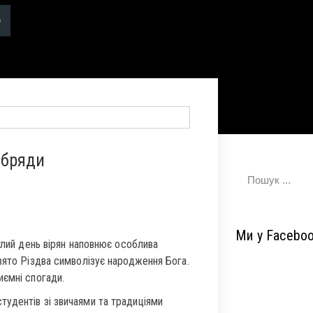
 обряди
Ми у Facebo
тлий день вірян наповнює особлива
вято Різдва символізує народження Бога.
иємні спогади.
тудентів зі звичаями та традиціями