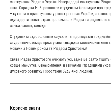
святкування Різдва в Україні. Напередодні святкування Різдв
викл. Скрицька Н. В. розповіли студентам-іноземцям про трад
– кутю та її приготування у різних регіонах України, а також
одинадцяти пісних страв; про символи Різдва та різдвяного стол
свічка, часник, коляда.
Студенти із задоволенням слухали та підспівували традиційні 
студентів-іноземців прозвучали найщиріші слова-привітання 
мовами з Новим роком та Різдвом Христовим!
Свята Різдва Христового очікують усі, адже це свято тішить
краще майбутнє. Ознайомлення зі звичаями і традиціями укр
духовного розвитку і зростання будь-якої людини.
Корисно знати