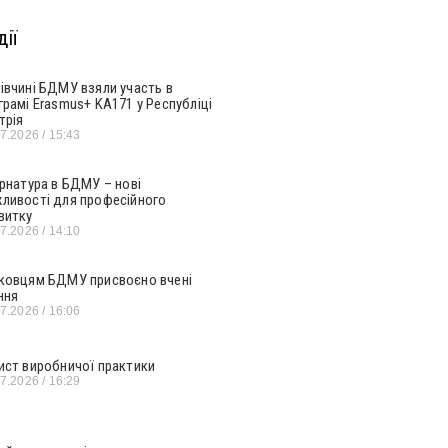
ії
івчині БДМУ взяли участь в
грамі Erasmus+ KA171 у Республіці
трія
07.2026
15:43
ернатура в БДМУ – нові
ливості для професійного
витку
07.2026
14:10
ковцям БДМУ присвоєно вчені
ння
07.2026
16:06
ист виробничої практики
07.2026
16:29