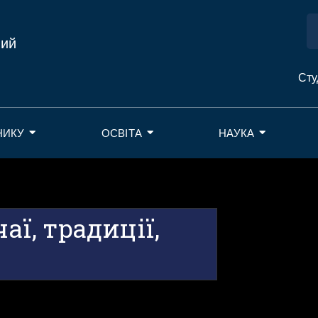
ний
Сту
НИКУ
ОСВІТА
НАУКА
аї, традиції,