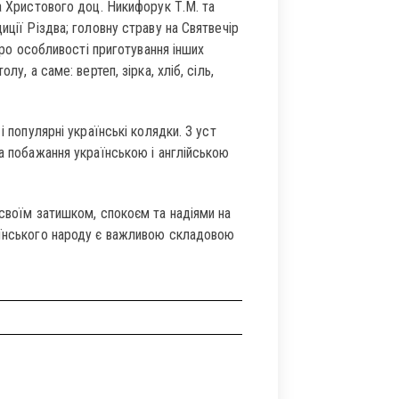
а Христового доц. Никифорук Т.М. та
иції Різдва; головну страву на Святвечір
 про особливості приготування інших
у, а саме: вертеп, зірка, хліб, сіль,
і популярні українські колядки. З уст
та побажання українською і англійською
 своїм затишком, спокоєм та надіями на
аїнського народу є важливою складовою