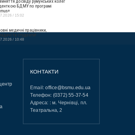
ейняття досвіду румунських колег
денткою БДМУ по програмі
smus+
07.2026
15:02
овні медичні працівники,
ладачі та студенти!
07.2026
10:48
КОНТАКТИ
центр
Email:
office@bsmu.edu.ua
Телефон:
(0372) 55-37-54
Адреса: : м. Чернівці, пл.
а
Театральна, 2