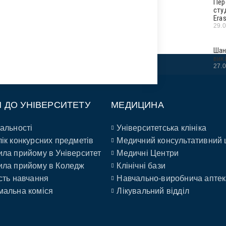
Пер
сту
Era
29.
Шан
вик
27.
П ДО УНІВЕРСИТЕТУ
МЕДИЦИНА
альності
Університетська клініка
ік конкурсних предметів
Медичний консультативний 
ла прийому в Університет
Медичні Центри
ла прийому в Коледж
Клінічні бази
сть навчання
Навчально-виробнича аптек
альна коміся
Лікувальний відділ