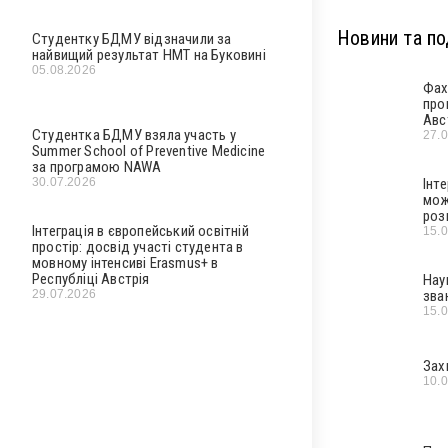
Новини та под
Студентку БДМУ відзначили за
найвищий результат НМТ на Буковині
05.08.2026
Фах
про
Авс
Студентка БДМУ взяла участь у
27.
Summer School of Preventive Medicine
за програмою NAWA
30.07.2026
Інт
мож
роз
Інтеграція в європейський освітній
15.
простір: досвід участі студента в
мовному інтенсиві Erasmus+ в
Республіці Австрія
Нау
29.07.2026
зва
15.
Зах
10.