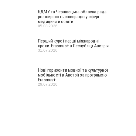
БДМУ та Чернівецька обласна рада
розширюють співпрацю у сфері
медицини й освіти
05.08.2026
Перший курс і перші міжнародні
кроки: Erasmus+ в Республіці Австрія
31.07.2026
Нові горизонти мовної та культурної
мобільності в Австрії за програмою
Erasmus+
29.07.2026