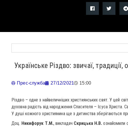
Українське Різдво: звичаї, традиції,
Прес-служба
27/12/2021
15:00
Різдво – одне з найвеличніших християнських свят. У цей сві
духовна радість від народження Спасителя – Ісуса Христа. С
У душі кожного християнина ще з дитинства зберігаються пр
Доц.
Никифорук Т.М.
, викладач
Скрицька Н.В.
ознайомили с