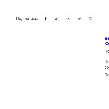
Поділитись:
Е
К
По
— 
Це
ро
По