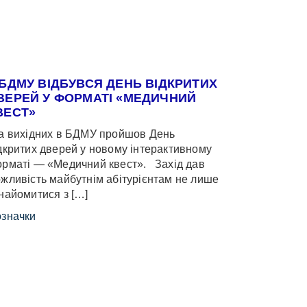
 БДМУ ВІДБУВСЯ ДЕНЬ ВІДКРИТИХ
ВЕРЕЙ У ФОРМАТІ «МЕДИЧНИЙ
ВЕСТ»
 вихідних в БДМУ пройшов День
дкритих дверей у новому інтерактивному
рматі — «Медичний квест». Захід дав
жливість майбутнім абітурієнтам не лише
найомитися з […]
значки