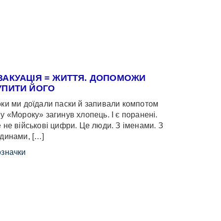
ВАКУАЦІЯ = ЖИТТЯ. ДОПОМОЖИ
УПИТИ ЙОГО
ки ми доїдали паски й запивали компотом
у «Мороку» загинув хлопець. І є поранені.
 не військові цифри. Це люди. З іменами. З
динами, […]
значки