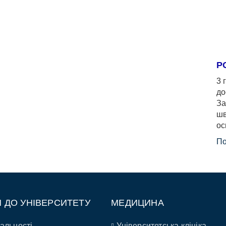
Р
3 
до
За
шв
ос
По
П ДО УНІВЕРСИТЕТУ
МЕДИЦИНА
альності
Університетська клініка