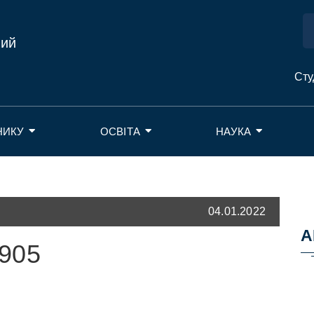
ний
Сту
НИКУ
ОСВІТА
НАУКА
04.01.2022
А
905