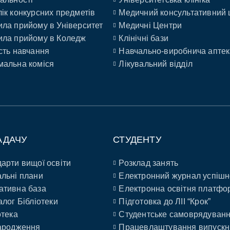
ік конкурсних предметів
Медичний консультативний 
ла прийому в Університет
Медичні Центри
ла прийому в Коледж
Клінічні бази
сть навчання
Навчально-виробнича аптек
альна коміся
Лікувальний відділ
АДАЧУ
СТУДЕНТУ
арти вищої освіти
Розклад занять
льні плани
Електронний журнал успішн
ативна база
Електронна освітня платфо
алог Бібліотеки
Підготовка до ЛІІ “Крок”
отека
Студентське самоврядуван
ародження
Працевлаштування випускн