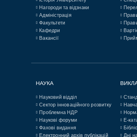
Нагороди та відзнаки
Перел
Адміністрація
Прави
Факультети
Прави
Кафедри
Варті
Вакансії
Прийм
НАУКА
ВИКЛ
Науковий відділ
Станд
Сектор інноваційного розвитку
Навча
Проблемна НДР
Норм
Наукові форуми
E-кат
Фахові видання
Біблі
Електронний архів публікацій
Дні н