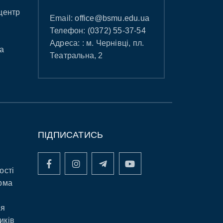
центр
Email:
office@bsmu.edu.ua
Телефон:
(0372) 55-37-54
Адреса: : м. Чернівці, пл.
а
Театральна, 2
ПІДПИСАТИСЬ
ості
рма
ня
иків