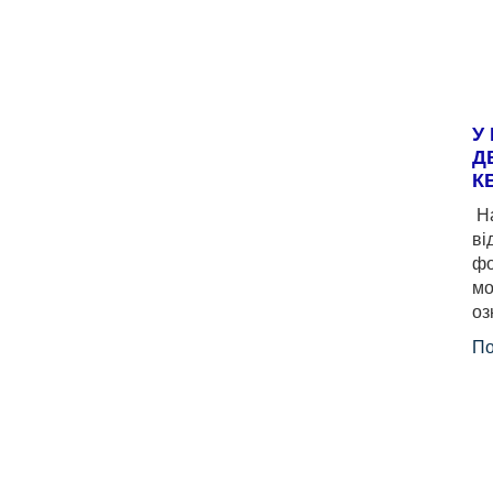
У
Д
К
На
ві
фо
мо
оз
По