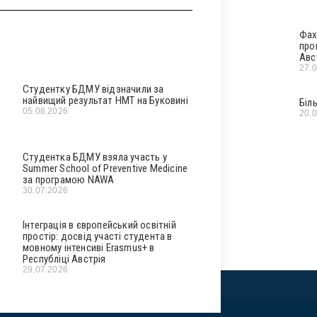
Фах
про
Авс
27.
Студентку БДМУ відзначили за
найвищий результат НМТ на Буковині
Біл
05.08.2026
20.
Студентка БДМУ взяла участь у
Summer School of Preventive Medicine
за програмою NAWA
30.07.2026
Інтеграція в європейський освітній
простір: досвід участі студента в
мовному інтенсиві Erasmus+ в
Республіці Австрія
29.07.2026