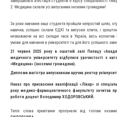
завершилася атестація студентів 6 курсу спеціальності «Мед
2. Медицина склали усі випускники іноземні громадяни!
За роки навчання наші студенти пройшли непростий шлях, отр
навички, успішно склали ЄДКІ та випускні іспити, і зрешт
незважаючи на всі складні часи в Україні, весь колекти
умови для навчання в університеті та для його успішного зав
21 червня 2025 року в ошатній залі Палацу «Акаде
медичного університету відбулися урочистості з наго
«Медицина» (іноземні громадяни).
Дипломи магістра випускникам вручив ректор універси
Наказ про присвоєння кваліфікації «Лікар» зі спеціа
року медико-фармацевтичного факультету зачитав пр
роботи доцент
Володимир ХОДОРОВСЬКИЙ.
Теплі слова привітання пролунали від голови екзамен