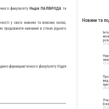
ичного факультету
Надія ПАЛІБРОДА
та
Новини та под
ності у своїх знаннях та власних силах,
мо продовжити навчання в стінах рідного
Інт
мож
роз
15.
Нау
зва
15.
едико-фармацевтичного факультету Надія
Про
вид
при
29.
Уча
Era
28.