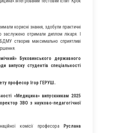
ицина».Інтегрований тестовий іспит Крок
имали корисні знання, здобули практичні
ою заслужено отримали диплом лікаря. І
в БДМУ створив максимально сприятливі
ершення.
мічний» Буковинського державного
ди випуску студентів спеціальності
тету професор
Ігор ГЕРУШ.
льності «Медицина» випускникам 2025
оректор ЗВО з науково-педагогічної
аційної комісії професора
Руслана