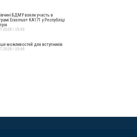
івчині БДМУ взяли участь в
грамі Erasmus+ KA171 у Республіці
трія
07.2026
15:43
ьше можливостей для вступників
07.2026
15:49