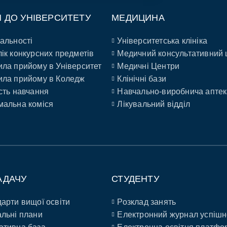
П ДО УНІВЕРСИТЕТУ
МЕДИЦИНА
альності
Університетська клініка
ік конкурсних предметів
Медичний консультативний 
ла прийому в Університет
Медичні Центри
ла прийому в Коледж
Клінічні бази
сть навчання
Навчально-виробнича аптек
альна коміся
Лікувальний відділ
АДАЧУ
СТУДЕНТУ
арти вищої освіти
Розклад занять
льні плани
Електронний журнал успішн