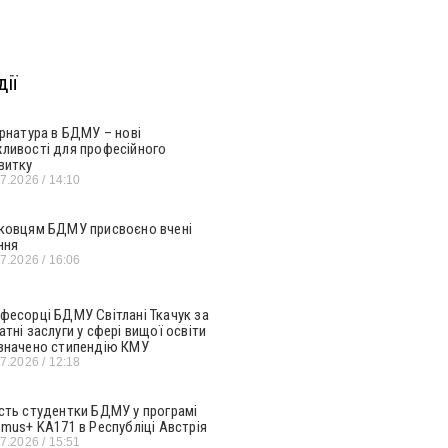
ії
ернатура в БДМУ – нові
ливості для професійного
витку
07.2026
14:10
ковцям БДМУ присвоєно вчені
ння
07.2026
16:06
фесорці БДМУ Світлані Ткачук за
атні заслуги у сфері вищої освіти
значено стипендію КМУ
07.2026
12:18
сть студентки БДМУ у програмі
smus+ KA171 в Республіці Австрія
07.2026
15:51