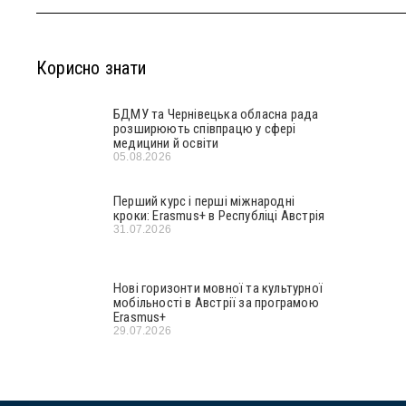
Корисно знати
БДМУ та Чернівецька обласна рада
розширюють співпрацю у сфері
медицини й освіти
05.08.2026
Перший курс і перші міжнародні
кроки: Erasmus+ в Республіці Австрія
31.07.2026
Нові горизонти мовної та культурної
мобільності в Австрії за програмою
Erasmus+
29.07.2026