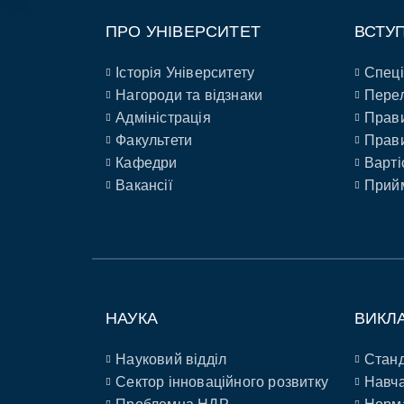
ПРО УНІВЕРСИТЕТ
ВСТУ
Історія Університету
Спеці
Нагороди та відзнаки
Перел
Адміністрація
Прави
Факультети
Прави
Кафедри
Варті
Вакансії
Прийм
НАУКА
ВИКЛ
Науковий відділ
Станд
Сектор інноваційного розвитку
Навча