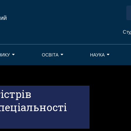
ний
Сту
НИКУ
ОСВІТА
НАУКА
істрів
пеціальності