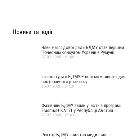
Новини та події
Член Наглядової ради БДМУ став першим
Почесним консулом України в Румунії
27.07.2026
10:40
Інтернатура в БДМУ – нові можливості для
професійного розвитку
15.07.2026
14:10
Фахівчині БДМУ взяли участь в програмі
Erasmus+ KA171 у Республіці Австрія
27.07.2026
15:43
Ректор БДМУ привітав медичних