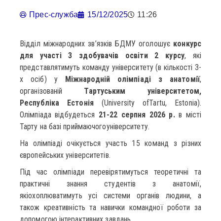
Прес-служба
15/12/2025
11:26
Відділ міжнародних зв’язків БДМУ оголошує
конкурс
для участі 3 здобувачів освіти 2 курсу
, які
представлятимуть команду університету (в кількості 3-
х осіб) у
Міжнародній олімпіаді з анатомії
,
організованій
Тартуським університетом,
Республіка Естонія
(University ofTartu, Estonia).
Олімпіада відбудеться
21-22 серпня 2026 р.
в місті
Тарту на базі приймаючогоуніверситету.
На олімпіаді очікується участь 15 команд з різних
європейських університетів.
Під час олімпіади перевірятимуться теоретичні та
практичні знання студентів з анатомії,
якіохоплюватимуть усі системи органів людини, а
також креативність та навички командної роботи за
допомогою інтерактивних завдань.