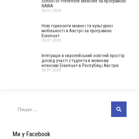
School of Preventive Medicine за програмою
NAWA
30.07.2026
Нові горизонти мовної та культурної
мобільності в Австрії за програмою
Erasmus+
29.07.2026
Інтеграція в європейський освітній простір:
досвід участі студента в мовному
інтенсиві Erasmus+ в Республіці Австрія
29.07.2026
Ми у Facebook