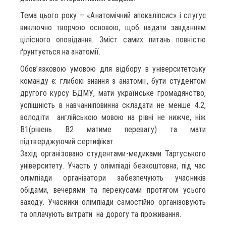
Тема цього року – «Анатомічний апокаліпсис» і слугує
виключно творчою основою, щоб надати завданням
цілісного оповідання. Зміст самих питань повністю
ґрунтується на анатомії.
Обов’язковою умовою для відбору в університетську
команду є: глибокі знання з анатомії, бути студентом
другого курсу БДМУ, мати українське громадянство,
успішність в навчанніповинна складати не менше 4.2,
володіти англійською мовою на рівні не нижче, ніж
В1(рівень В2 матиме перевагу) та мати
підтверджуючий сертифікат.
Захід організовано студентами-медиками Тартуського
університету. Участь у олімпіаді безкоштовна, під час
олімпіади організатори забезпечують учасників
обідами, вечерями та перекусами протягом усього
заходу. Учасники олімпіади самостійно організовують
та оплачують витрати на дорогу та проживання.