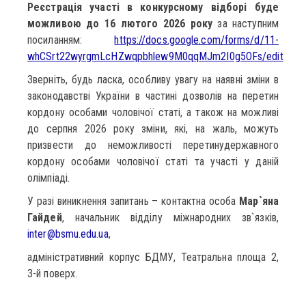
Реєстрація участі в конкурсному відборі буде
можливою
до 16 лютого 2026 року
за наступним
посиланням:
https://docs.google.com/forms/d/11-
whCSrt22wyrgmLcHZwqpbhlew9M0qqMJm2I0g5OFs/edit
Зверніть, будь ласка, особливу увагу на наявні зміни в
законодавстві України в частині дозволів на перетин
кордону особами чоловічої статі, а також на можливі
до серпня 2026 року зміни, які, на жаль, можуть
призвести до неможливості перетинудержавного
кордону особами чоловічої статі та участі у даній
олімпіаді.
У разі виникнення запитань – контактна особа
Мар`яна
Гайдей
, начальник відділу міжнародних зв`язків,
inter@bsmu.edu.ua
,
адміністративний корпус БДМУ, Театральна площа 2,
3-й поверх.