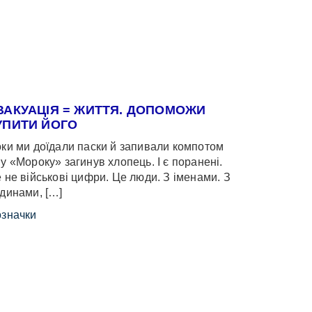
ВАКУАЦІЯ = ЖИТТЯ. ДОПОМОЖИ
УПИТИ ЙОГО
ки ми доїдали паски й запивали компотом
у «Мороку» загинув хлопець. І є поранені.
 не військові цифри. Це люди. З іменами. З
динами, […]
значки