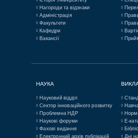
Нагороди та відзнаки
Перел
Адміністрація
Прави
Факультети
Прави
Кафедри
Варті
Вакансії
Прийм
НАУКА
ВИКЛ
Науковий відділ
Станд
Сектор інноваційного розвитку
Навча
Проблемна НДР
Норм
Наукові форуми
E-кат
Фахові видання
Біблі
Електронний архів публікацій
Дні н