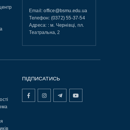
центр
Email:
office@bsmu.edu.ua
Телефон:
(0372) 55-37-54
Адреса: : м. Чернівці, пл.
а
Театральна, 2
ПІДПИСАТИСЬ
ості
рма
ня
иків