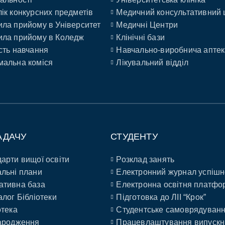
ік конкурсних предметів
Медичний консультативний 
ла прийому в Університет
Медичні Центри
ла прийому в Коледж
Клінічні бази
сть навчання
Навчально-виробнича аптек
альна коміся
Лікувальний відділ
АДАЧУ
СТУДЕНТУ
арти вищої освіти
Розклад занять
льні плани
Електронний журнал успішн
ативна база
Електронна освітня платфо
алог Бібліотеки
Підготовка до ЛІІ “Крок”
отека
Студентське самоврядуван
ародження
Працевлаштування випускн