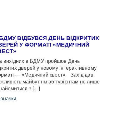
 БДМУ ВІДБУВСЯ ДЕНЬ ВІДКРИТИХ
ВЕРЕЙ У ФОРМАТІ «МЕДИЧНИЙ
ВЕСТ»
 вихідних в БДМУ пройшов День
дкритих дверей у новому інтерактивному
рматі — «Медичний квест». Захід дав
жливість майбутнім абітурієнтам не лише
найомитися з […]
значки