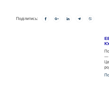
Поділитись:
Е
К
По
— 
Це
ро
По