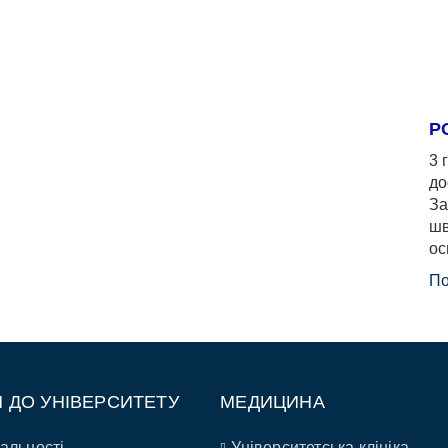
Р
3 
до
За
шв
ос
По
П ДО УНІВЕРСИТЕТУ
МЕДИЦИНА
альності
Університетська клініка