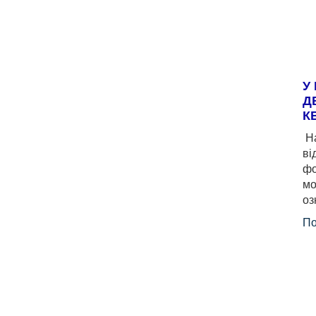
У
Д
К
На
ві
фо
мо
оз
По