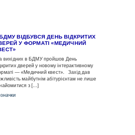
 БДМУ ВІДБУВСЯ ДЕНЬ ВІДКРИТИХ
ВЕРЕЙ У ФОРМАТІ «МЕДИЧНИЙ
ВЕСТ»
 вихідних в БДМУ пройшов День
дкритих дверей у новому інтерактивному
рматі — «Медичний квест». Захід дав
жливість майбутнім абітурієнтам не лише
найомитися з […]
значки