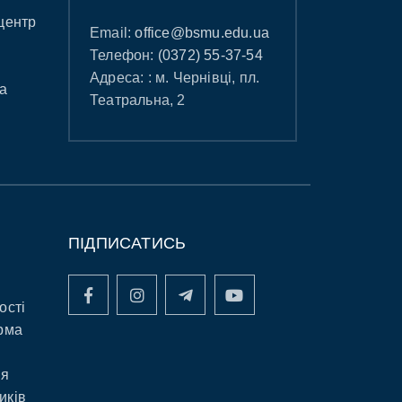
центр
Email:
office@bsmu.edu.ua
Телефон:
(0372) 55-37-54
Адреса: : м. Чернівці, пл.
а
Театральна, 2
ПІДПИСАТИСЬ
ості
рма
ня
иків