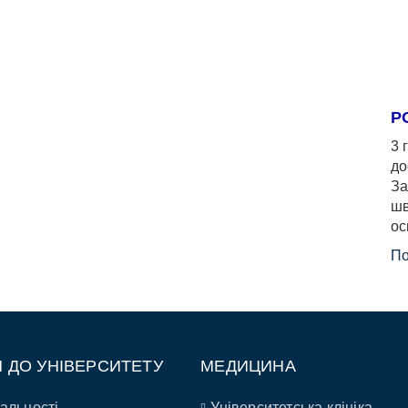
Р
3 
до
За
шв
ос
По
П ДО УНІВЕРСИТЕТУ
МЕДИЦИНА
альності
Університетська клініка