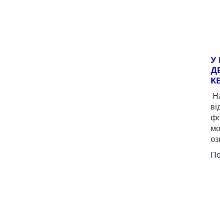
У
Д
К
На
ві
фо
мо
оз
По