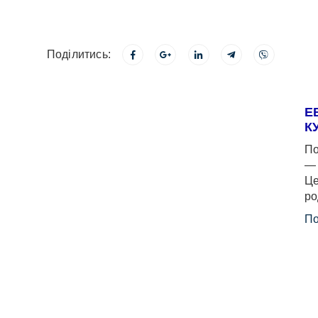
Поділитись:
Е
К
По
— 
Це
ро
По