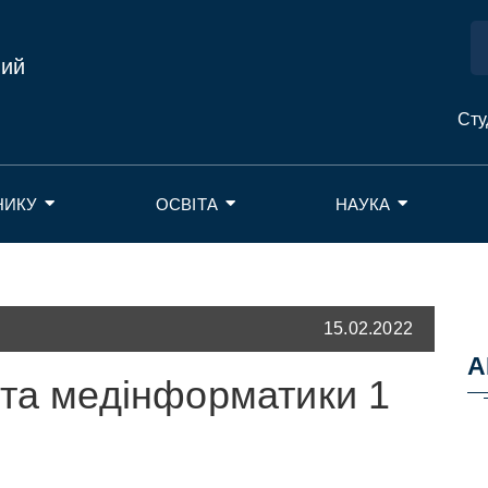
ний
Сту
НИКУ
ОСВІТА
НАУКА
15.02.2022
А
 та медінформатики 1