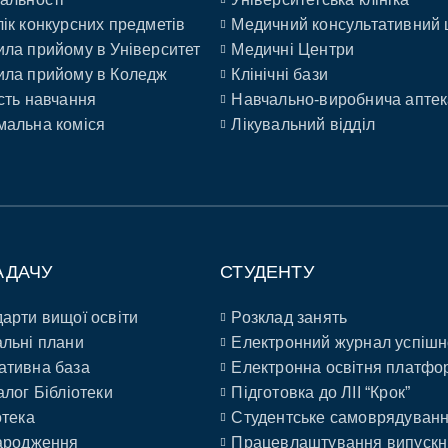
ік конкурсних предметів
Медичний консультативний 
ла прийому в Університет
Медичні Центри
ла прийому в Коледж
Клінічні бази
сть навчання
Навчально-виробнича аптек
альна коміся
Лікувальний відділ
АДАЧУ
СТУДЕНТУ
арти вищої освіти
Розклад занять
льні плани
Електронний журнал успішн
ативна база
Електронна освітня платфо
алог Бібліотеки
Підготовка до ЛІІ “Крок”
отека
Студентське самоврядуван
ародження
Працевлаштування випускн