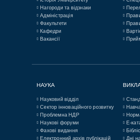
Нагороди та відзнаки
Перел
Адміністрація
Прави
Факультети
Прави
Кафедри
Варті
Вакансії
Прийм
НАУКА
ВИКЛ
Науковий відділ
Станд
Сектор інноваційного розвитку
Навча
Проблемна НДР
Норм
Наукові форуми
E-кат
Фахові видання
Біблі
Електронний архів публікацій
Дні н