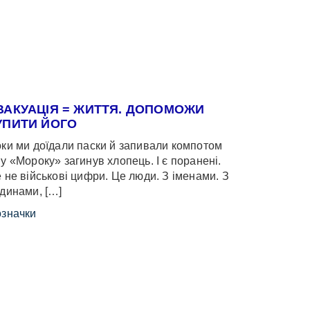
ВАКУАЦІЯ = ЖИТТЯ. ДОПОМОЖИ
УПИТИ ЙОГО
ки ми доїдали паски й запивали компотом
у «Мороку» загинув хлопець. І є поранені.
 не військові цифри. Це люди. З іменами. З
динами, […]
значки