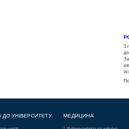
Р
3 
до
За
шв
ос
По
П ДО УНІВЕРСИТЕТУ
МЕДИЦИНА
альності
Університетська клініка