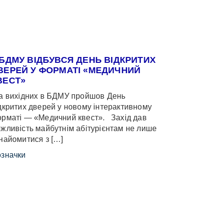
 БДМУ ВІДБУВСЯ ДЕНЬ ВІДКРИТИХ
ВЕРЕЙ У ФОРМАТІ «МЕДИЧНИЙ
ВЕСТ»
 вихідних в БДМУ пройшов День
дкритих дверей у новому інтерактивному
рматі — «Медичний квест». Захід дав
жливість майбутнім абітурієнтам не лише
найомитися з […]
значки