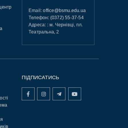
центр
Email:
office@bsmu.edu.ua
Телефон:
(0372) 55-37-54
Адреса: : м. Чернівці, пл.
а
Театральна, 2
ПІДПИСАТИСЬ
ості
рма
ня
иків