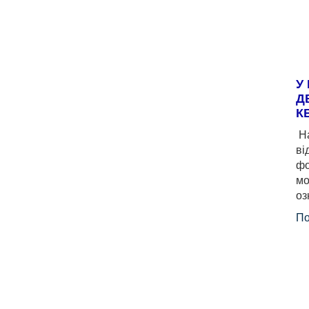
У
Д
К
На
ві
фо
мо
оз
По