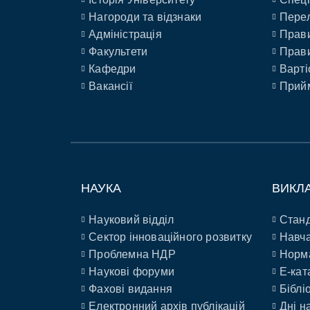
Нагороди та відзнаки
Перел
Адміністрація
Прави
Факультети
Прави
Кафедри
Варті
Вакансії
Прийм
НАУКА
ВИКЛ
Науковий відділ
Станд
Сектор інноваційного розвитку
Навча
Проблемна НДР
Норм
Наукові форуми
E-кат
Фахові видання
Біблі
Електронний архів публікацій
Дні н