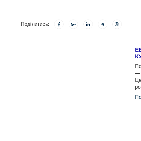
Поділитись:
Е
К
По
— 
Це
ро
По