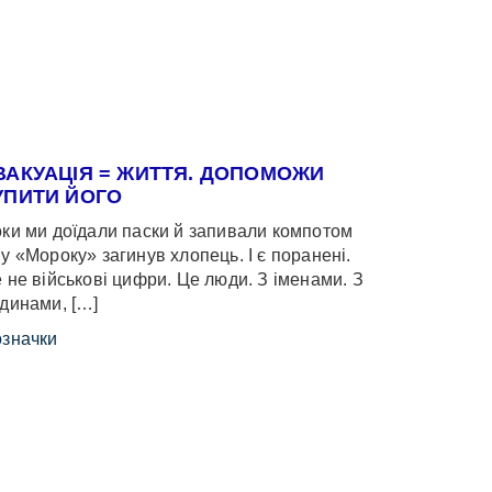
ВАКУАЦІЯ = ЖИТТЯ. ДОПОМОЖИ
УПИТИ ЙОГО
ки ми доїдали паски й запивали компотом
у «Мороку» загинув хлопець. І є поранені.
 не військові цифри. Це люди. З іменами. З
динами, […]
значки