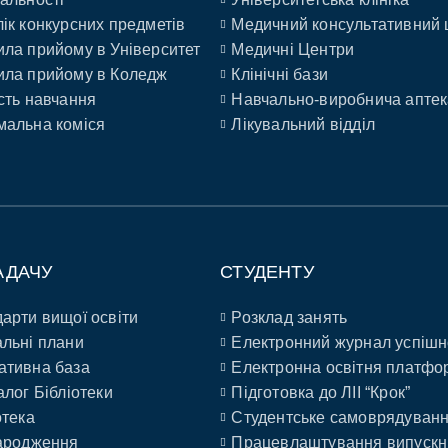
ік конкурсних предметів
Медичний консультативний 
ла прийому в Університет
Медичні Центри
ла прийому в Коледж
Клінічні бази
сть навчання
Навчально-виробнича аптек
альна коміся
Лікувальний відділ
АДАЧУ
СТУДЕНТУ
арти вищої освіти
Розклад занять
льні плани
Електронний журнал успішн
ативна база
Електронна освітня платфо
алог Бібліотеки
Підготовка до ЛІІ “Крок”
отека
Студентське самоврядуван
ародження
Працевлаштування випускн