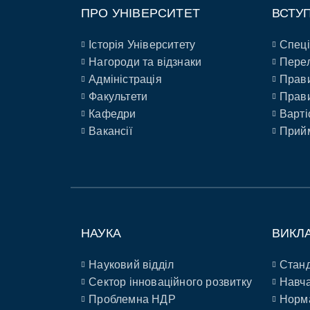
ПРО УНІВЕРСИТЕТ
ВСТУ
Історія Університету
Спеці
Нагороди та відзнаки
Перел
Адміністрація
Прави
Факультети
Прави
Кафедри
Варті
Вакансії
Прийм
НАУКА
ВИКЛ
Науковий відділ
Станд
Сектор інноваційного розвитку
Навча
Проблемна НДР
Норм