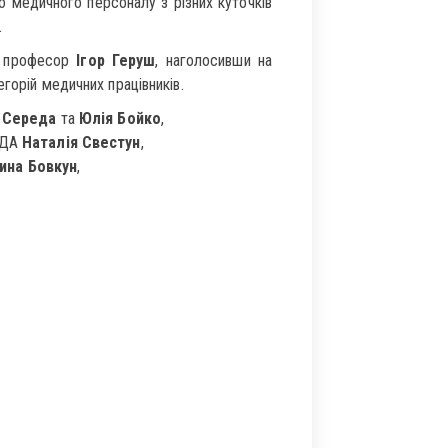
го медичного персоналу з різних куточків
.
У професор
Ігор Геруш
, наголосивши на
горій медичних працівників.
 Середа
та
Юлія Бойко
,
 ОДА
Наталія Свестун
,
ина Бовкун
,