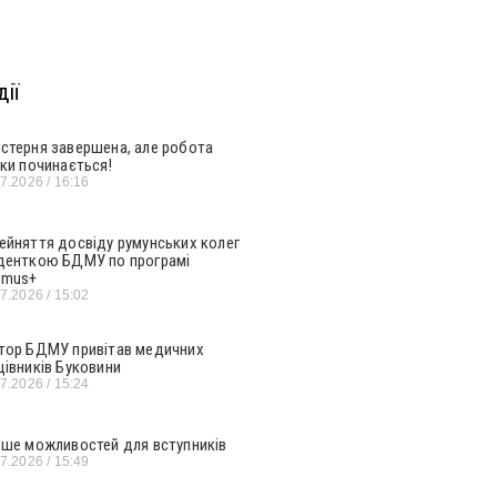
ії
стерня завершена, але робота
ьки починається!
07.2026
16:16
ейняття досвіду румунських колег
денткою БДМУ по програмі
smus+
07.2026
15:02
тор БДМУ привітав медичних
цівників Буковини
07.2026
15:24
ьше можливостей для вступників
07.2026
15:49