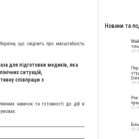
Новини та под
Май
України, що свідчить про масштабність
тіл
20.
аза для підготовки медиків, яка
Пер
інічних ситуацій,
сту
Era
тивну співпрацю з
29.
Рек
пра
інічних навичок та готовності до дій в
27.
 умовах.
Біл
20.