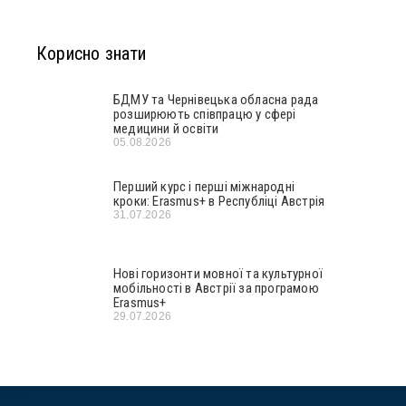
Корисно знати
БДМУ та Чернівецька обласна рада
розширюють співпрацю у сфері
медицини й освіти
05.08.2026
Перший курс і перші міжнародні
кроки: Erasmus+ в Республіці Австрія
31.07.2026
Нові горизонти мовної та культурної
мобільності в Австрії за програмою
Erasmus+
29.07.2026