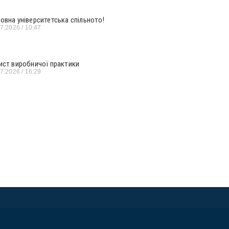
овна університетська спільното!
07.2026
10:47
ист виробничої практики
07.2026
16:29