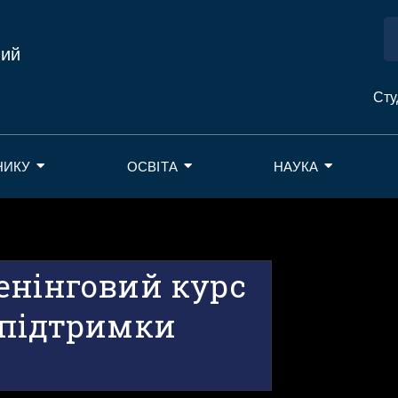
ний
Сту
НИКУ
ОСВІТА
НАУКА
енінговий курс
 підтримки