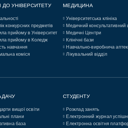
П ДО УНІВЕРСИТЕТУ
МЕДИЦИНА
альності
Університетська клініка
ік конкурсних предметів
Медичний консультативний 
ла прийому в Університет
Медичні Центри
ла прийому в Коледж
Клінічні бази
сть навчання
Навчально-виробнича аптек
альна коміся
Лікувальний відділ
АДАЧУ
СТУДЕНТУ
арти вищої освіти
Розклад занять
льні плани
Електронний журнал успішн
ативна база
Електронна освітня платфо