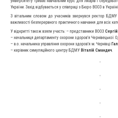
університету триває навчальний курс для лікарів і середньо
України. Захід відбувається у співпраці з Бюро ВООЗ в Україні
З вітальним словом до учасників звернувся ректор БДМ
важливості безперервного практичного навчання для всіх кате
У відкритті також взяли участь: – представники ВООЗ
Сергій
– начальниця департаменту охорони здоров’я Чернівецької
– в.о. начальника управління охорони здоров’я м. Чернівці
Гал
– керівник симуляційного центру БДМУ
Віталій Смандич
.