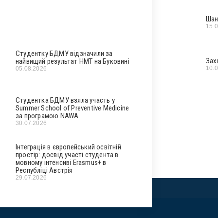
Шан
15.
Студентку БДМУ відзначили за
Зах
найвищий результат НМТ на Буковині
10.
05.08.2026
Студентка БДМУ взяла участь у
Summer School of Preventive Medicine
за програмою NAWA
30.07.2026
Інтеграція в європейський освітній
простір: досвід участі студента в
мовному інтенсиві Erasmus+ в
Республіці Австрія
29.07.2026