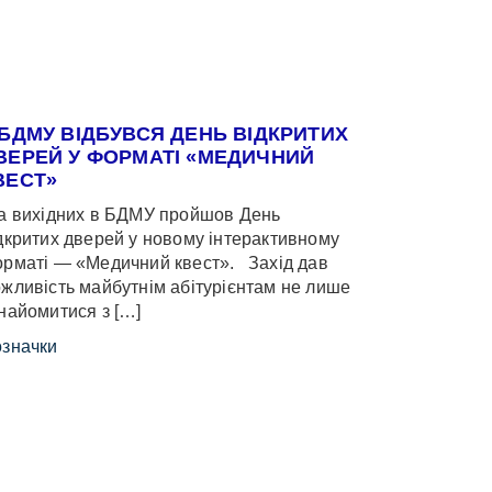
 БДМУ ВІДБУВСЯ ДЕНЬ ВІДКРИТИХ
ВЕРЕЙ У ФОРМАТІ «МЕДИЧНИЙ
ВЕСТ»
 вихідних в БДМУ пройшов День
дкритих дверей у новому інтерактивному
рматі — «Медичний квест». Захід дав
жливість майбутнім абітурієнтам не лише
найомитися з […]
значки