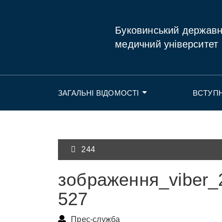
Буковинський держав
медичний університет
ЗАГАЛЬНІ ВІДОМОСТІ
ВСТУП
244
зображення_viber_
527
Прес-служба