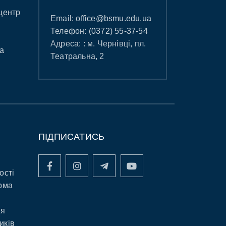
центр
Email:
office@bsmu.edu.ua
Телефон:
(0372) 55-37-54
Адреса: : м. Чернівці, пл.
а
Театральна, 2
ПІДПИСАТИСЬ
ості
рма
ня
иків