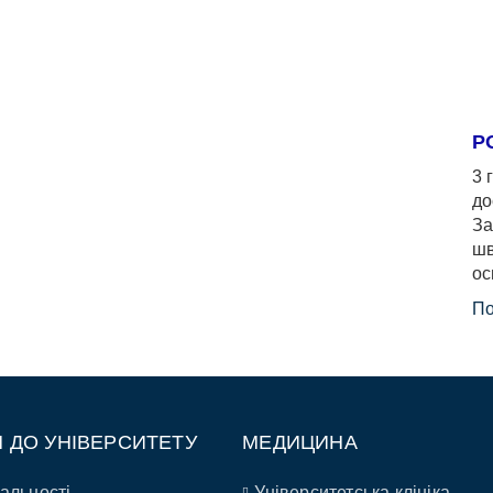
Р
3 
до
За
шв
ос
По
П ДО УНІВЕРСИТЕТУ
МЕДИЦИНА
альності
Університетська клініка