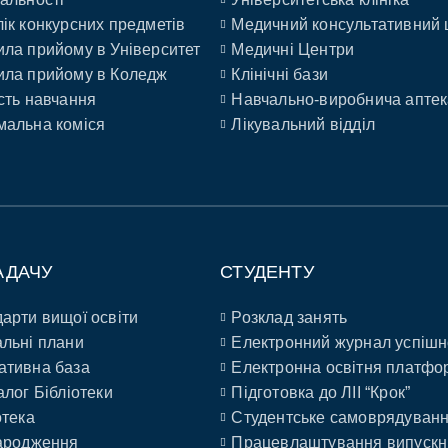
ік конкурсних предметів
Медичний консультативний 
ла прийому в Університет
Медичні Центри
ла прийому в Коледж
Клінічні бази
сть навчання
Навчально-виробнича аптек
альна коміся
Лікувальний відділ
АДАЧУ
СТУДЕНТУ
арти вищої освіти
Розклад занять
льні плани
Електронний журнал успішн
ативна база
Електронна освітня платфо
алог Бібліотеки
Підготовка до ЛІІ “Крок”
отека
Студентське самоврядуван
ародження
Працевлаштування випускн