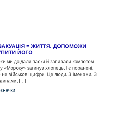
ВАКУАЦІЯ = ЖИТТЯ. ДОПОМОЖИ
УПИТИ ЙОГО
ки ми доїдали паски й запивали компотом
у «Мороку» загинув хлопець. І є поранені.
 не військові цифри. Це люди. З іменами. З
динами, […]
значки