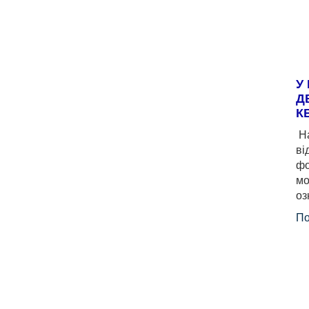
У
Д
К
На
ві
фо
мо
оз
По