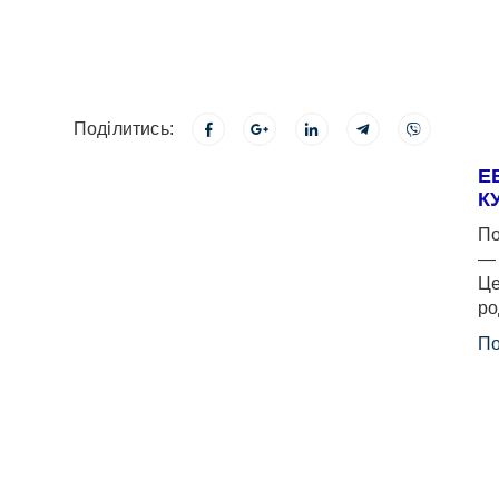
Поділитись:
Е
К
По
— 
Це
ро
По