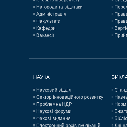
Нагороди та відзнаки
Перел
Адміністрація
Прави
Факультети
Прави
Кафедри
Варті
Вакансії
Прийм
НАУКА
ВИКЛ
Науковий відділ
Станд
Сектор інноваційного розвитку
Навча
Проблемна НДР
Норм
Наукові форуми
E-кат
Фахові видання
Біблі
Електронний архів публікацій
Дні н