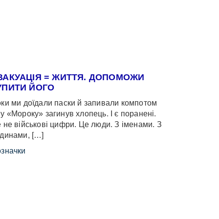
ВАКУАЦІЯ = ЖИТТЯ. ДОПОМОЖИ
УПИТИ ЙОГО
ки ми доїдали паски й запивали компотом
у «Мороку» загинув хлопець. І є поранені.
 не військові цифри. Це люди. З іменами. З
динами, […]
значки