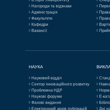
Нагороди та відзнаки
Перел
Адміністрація
Прави
Факультети
Прави
Кафедри
Варті
Вакансії
Прийм
НАУКА
ВИКЛ
Науковий відділ
Станд
Сектор інноваційного розвитку
Навча
Проблемна НДР
Норм
Наукові форуми
E-кат
Фахові видання
Біблі
Електронний архів публікацій
Дні н