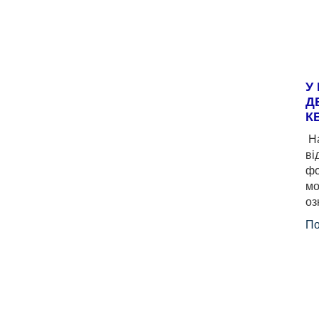
У
Д
К
На
ві
фо
мо
оз
По