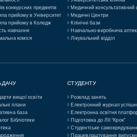
ік конкурсних предметів
Медичний консультативний 
ла прийому в Університет
Медичні Центри
ла прийому в Коледж
Клінічні бази
сть навчання
Навчально-виробнича аптек
альна коміся
Лікувальний відділ
АДАЧУ
СТУДЕНТУ
арти вищої освіти
Розклад занять
льні плани
Електронний журнал успішн
ативна база
Електронна освітня платфо
алог Бібліотеки
Підготовка до ЛІІ “Крок”
отека
Студентське самоврядуван
ародження
Працевлаштування випускн