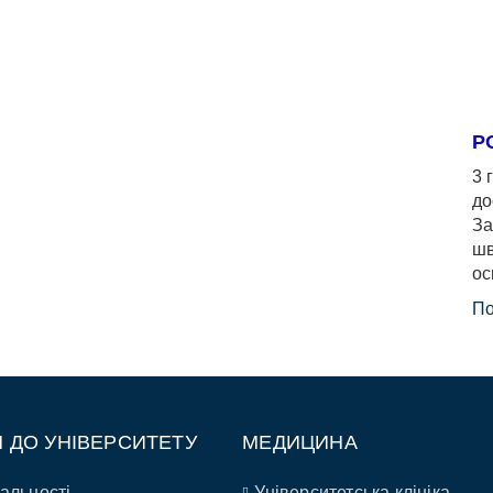
Р
3 
до
За
шв
ос
По
П ДО УНІВЕРСИТЕТУ
МЕДИЦИНА
альності
Університетська клініка