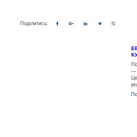
Поділитись:
Е
К
По
— 
Це
ро
По