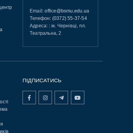
центр
Email:
office@bsmu.edu.ua
Телефон:
(0372) 55-37-54
Адреса: : м. Чернівці, пл.
а
Театральна, 2
ПІДПИСАТИСЬ
ості
рма
ня
иків