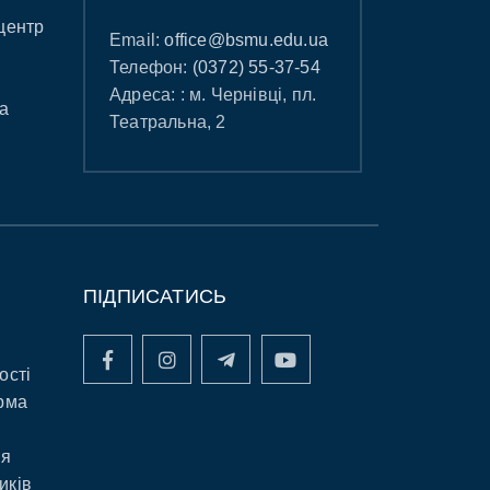
центр
Email:
office@bsmu.edu.ua
Телефон:
(0372) 55-37-54
Адреса: : м. Чернівці, пл.
а
Театральна, 2
ПІДПИСАТИСЬ
ості
рма
ня
иків