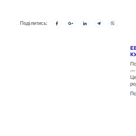
Поділитись:
Е
К
По
— 
Це
ро
По