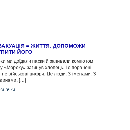
ВАКУАЦІЯ = ЖИТТЯ. ДОПОМОЖИ
УПИТИ ЙОГО
ки ми доїдали паски й запивали компотом
у «Мороку» загинув хлопець. І є поранені.
 не військові цифри. Це люди. З іменами. З
динами, […]
значки