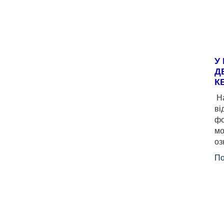
У
Д
К
На
ві
фо
мо
оз
По