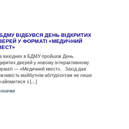
 БДМУ ВІДБУВСЯ ДЕНЬ ВІДКРИТИХ
ВЕРЕЙ У ФОРМАТІ «МЕДИЧНИЙ
ВЕСТ»
 вихідних в БДМУ пройшов День
дкритих дверей у новому інтерактивному
рматі — «Медичний квест». Захід дав
жливість майбутнім абітурієнтам не лише
найомитися з […]
значки