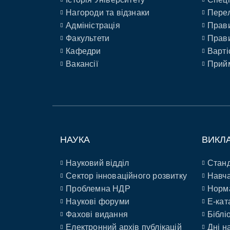
Нагороди та відзнаки
Перел
Адміністрація
Прави
Факультети
Прави
Кафедри
Варті
Вакансії
Прийм
НАУКА
ВИКЛ
Науковий відділ
Станд
Сектор інноваційного розвитку
Навча
Проблемна НДР
Норм
Наукові форуми
E-кат
Фахові видання
Біблі
Електронний архів публікацій
Дні н