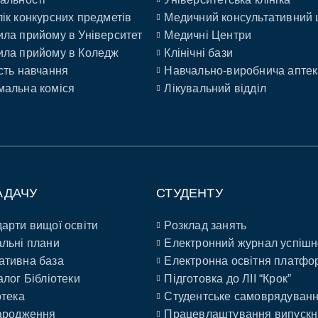
ік конкурсних предметів
Медичний консультативний 
ла прийому в Університет
Медичні Центри
ла прийому в Коледж
Клінічні бази
сть навчання
Навчально-виробнича аптек
альна коміся
Лікувальний відділ
АДАЧУ
СТУДЕНТУ
арти вищої освіти
Розклад занять
льні плани
Електронний журнал успішн
ативна база
Електронна освітня платфо
алог Бібліотеки
Підготовка до ЛІІ “Крок”
отека
Студентське самоврядуван
ародження
Працевлаштування випускн