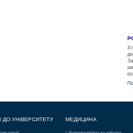
Р
3 
до
За
шв
ос
По
П ДО УНІВЕРСИТЕТУ
МЕДИЦИНА
альності
Університетська клініка