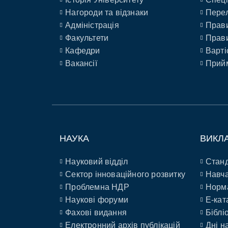
Нагороди та відзнаки
Перел
Адміністрація
Прави
Факультети
Прави
Кафедри
Варті
Вакансії
Прийм
НАУКА
ВИКЛ
Науковий відділ
Станд
Сектор інноваційного розвитку
Навча
Проблемна НДР
Норм
Наукові форуми
E-кат
Фахові видання
Біблі
Електронний архів публікацій
Дні н