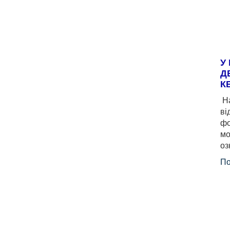
У
Д
К
На
ві
фо
мо
оз
По