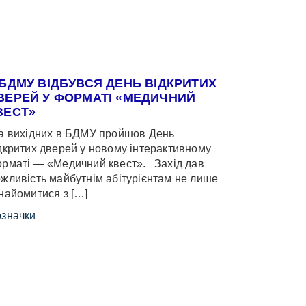
 БДМУ ВІДБУВСЯ ДЕНЬ ВІДКРИТИХ
ВЕРЕЙ У ФОРМАТІ «МЕДИЧНИЙ
ВЕСТ»
 вихідних в БДМУ пройшов День
дкритих дверей у новому інтерактивному
рматі — «Медичний квест». Захід дав
жливість майбутнім абітурієнтам не лише
найомитися з […]
значки