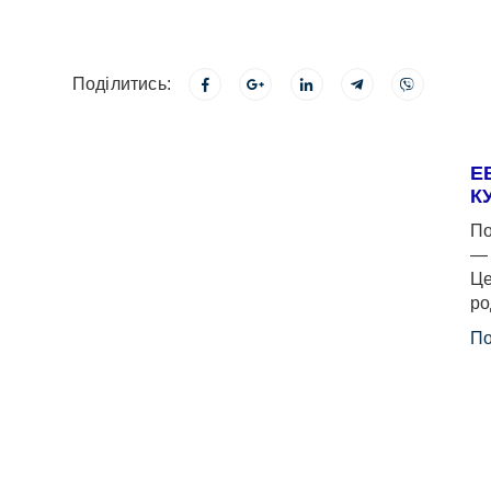
Поділитись:
Е
К
По
— 
Це
ро
По