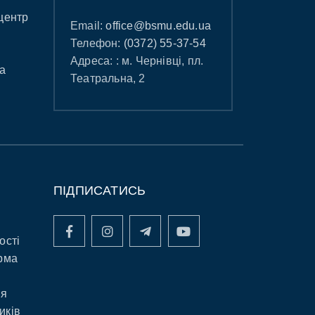
центр
Email:
office@bsmu.edu.ua
Телефон:
(0372) 55-37-54
Адреса: : м. Чернівці, пл.
а
Театральна, 2
ПІДПИСАТИСЬ
ості
рма
ня
иків