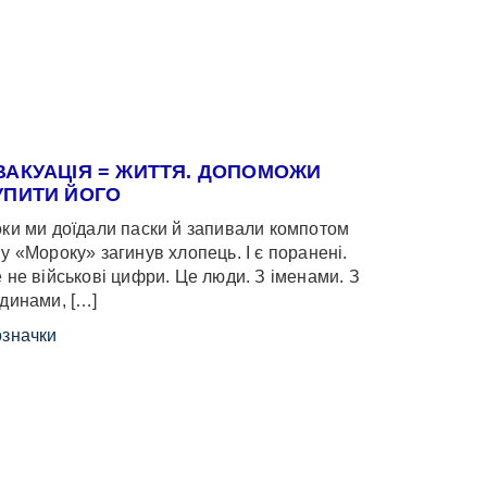
ВАКУАЦІЯ = ЖИТТЯ. ДОПОМОЖИ
УПИТИ ЙОГО
ки ми доїдали паски й запивали компотом
у «Мороку» загинув хлопець. І є поранені.
 не військові цифри. Це люди. З іменами. З
динами, […]
значки