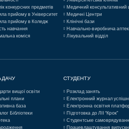
ік конкурсних предметів
Медичний консультативний 
ла прийому в Університет
Медичні Центри
ла прийому в Коледж
Клінічні бази
сть навчання
Навчально-виробнича аптек
альна коміся
Лікувальний відділ
АДАЧУ
СТУДЕНТУ
арти вищої освіти
Розклад занять
льні плани
Електронний журнал успішн
ативна база
Електронна освітня платфо
алог Бібліотеки
Підготовка до ЛІІ “Крок”
отека
Студентське самоврядуван
ародження
Працевлаштування випускн