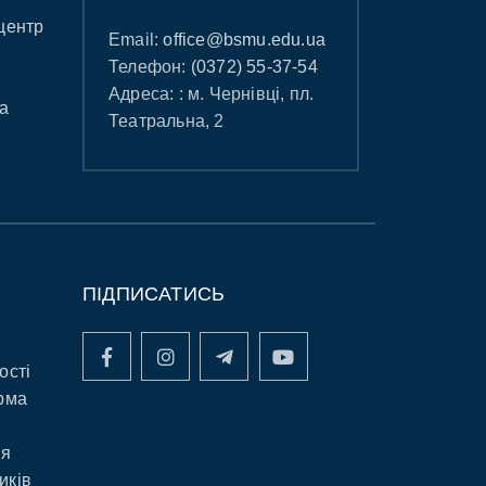
центр
Email:
office@bsmu.edu.ua
Телефон:
(0372) 55-37-54
Адреса: : м. Чернівці, пл.
а
Театральна, 2
ПІДПИСАТИСЬ
ості
рма
ня
иків