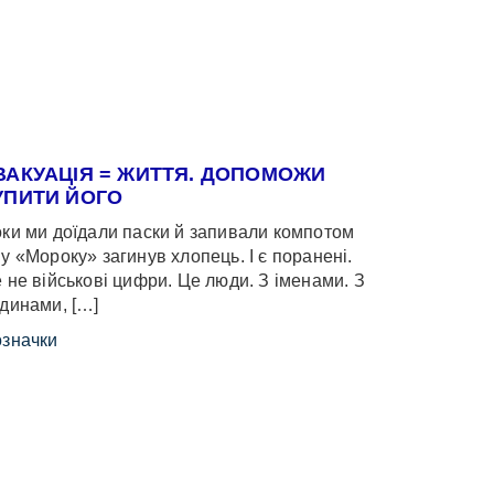
ВАКУАЦІЯ = ЖИТТЯ. ДОПОМОЖИ
УПИТИ ЙОГО
ки ми доїдали паски й запивали компотом
у «Мороку» загинув хлопець. І є поранені.
 не військові цифри. Це люди. З іменами. З
динами, […]
значки