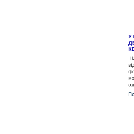
У
Д
К
На
ві
фо
мо
оз
По