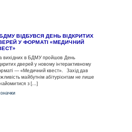
 БДМУ ВІДБУВСЯ ДЕНЬ ВІДКРИТИХ
ВЕРЕЙ У ФОРМАТІ «МЕДИЧНИЙ
ВЕСТ»
 вихідних в БДМУ пройшов День
дкритих дверей у новому інтерактивному
рматі — «Медичний квест». Захід дав
жливість майбутнім абітурієнтам не лише
найомитися з […]
значки