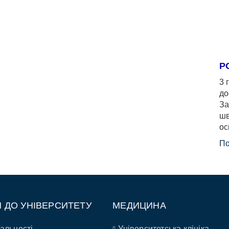
Р
3 
до
За
шв
ос
По
П ДО УНІВЕРСИТЕТУ
МЕДИЦИНА
альності
Університетська клініка