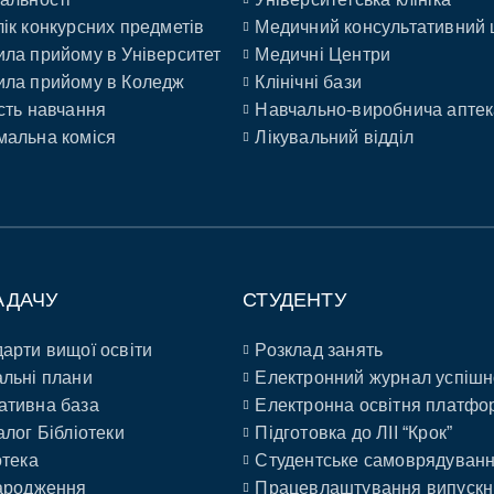
ік конкурсних предметів
Медичний консультативний 
ла прийому в Університет
Медичні Центри
ла прийому в Коледж
Клінічні бази
сть навчання
Навчально-виробнича аптек
альна коміся
Лікувальний відділ
АДАЧУ
СТУДЕНТУ
арти вищої освіти
Розклад занять
льні плани
Електронний журнал успішн
ативна база
Електронна освітня платфо
алог Бібліотеки
Підготовка до ЛІІ “Крок”
отека
Студентське самоврядуван
ародження
Працевлаштування випускн