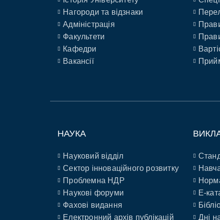
Нагороди та відзнаки
Перел
Адміністрація
Прави
Факультети
Прави
Кафедри
Варті
Вакансії
Прийм
НАУКА
ВИКЛ
Науковий відділ
Станд
Сектор інноваційного розвитку
Навча
Проблемна НДР
Норм
Наукові форуми
E-кат
Фахові видання
Біблі
Електронний архів публікацій
Дні н