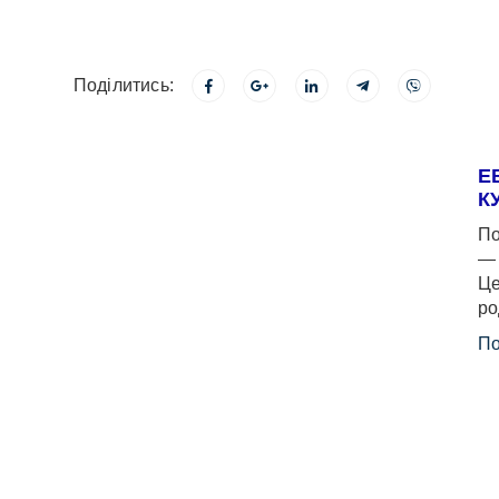
Поділитись:
Е
К
По
— 
Це
ро
По