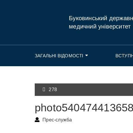
Буковинський держав
медичний університет
ЗАГАЛЬНІ ВІДОМОСТІ
ВСТУП
278
photo54047441365
Прес-служба