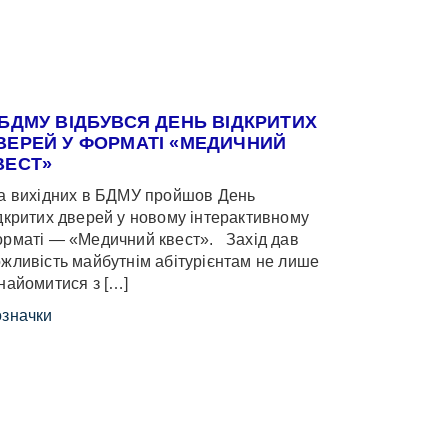
 БДМУ ВІДБУВСЯ ДЕНЬ ВІДКРИТИХ
ВЕРЕЙ У ФОРМАТІ «МЕДИЧНИЙ
ВЕСТ»
 вихідних в БДМУ пройшов День
дкритих дверей у новому інтерактивному
рматі — «Медичний квест». Захід дав
жливість майбутнім абітурієнтам не лише
найомитися з […]
значки