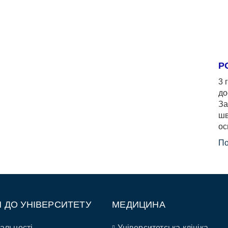
Р
3 
до
За
шв
ос
По
П ДО УНІВЕРСИТЕТУ
МЕДИЦИНА
альності
Університетська клініка