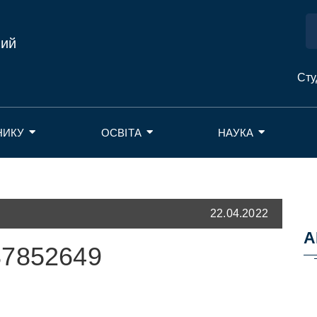
ний
Сту
НИКУ
ОСВІТА
НАУКА
22.04.2022
А
87852649