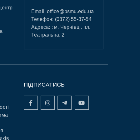
центр
Email:
office@bsmu.edu.ua
Телефон:
(0372) 55-37-54
Адреса: : м. Чернівці, пл.
а
Театральна, 2
ПІДПИСАТИСЬ
ості
рма
ня
иків