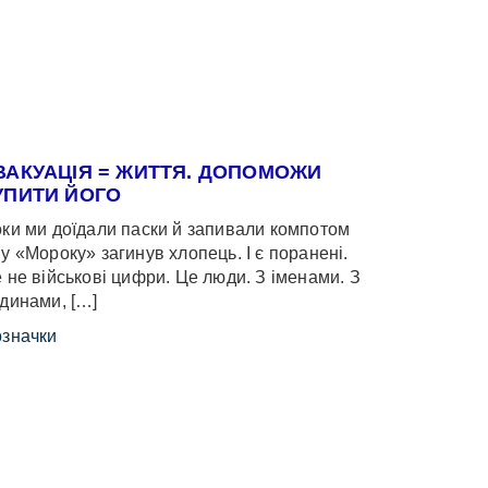
ВАКУАЦІЯ = ЖИТТЯ. ДОПОМОЖИ
УПИТИ ЙОГО
ки ми доїдали паски й запивали компотом
у «Мороку» загинув хлопець. І є поранені.
 не військові цифри. Це люди. З іменами. З
динами, […]
значки