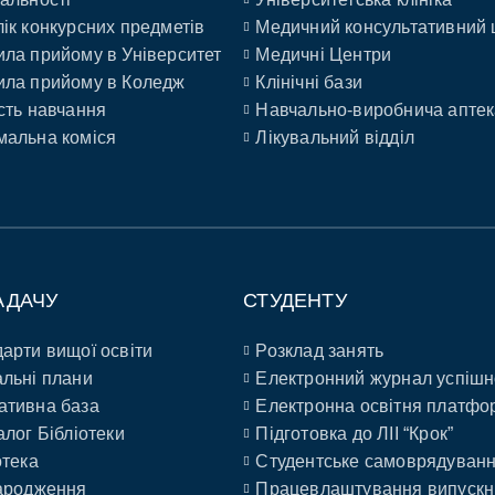
ік конкурсних предметів
Медичний консультативний 
ла прийому в Університет
Медичні Центри
ла прийому в Коледж
Клінічні бази
сть навчання
Навчально-виробнича аптек
альна коміся
Лікувальний відділ
АДАЧУ
СТУДЕНТУ
арти вищої освіти
Розклад занять
льні плани
Електронний журнал успішн
ативна база
Електронна освітня платфо
алог Бібліотеки
Підготовка до ЛІІ “Крок”
отека
Студентське самоврядуван
ародження
Працевлаштування випускн