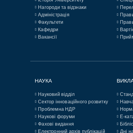
Нагороди та відзнаки
Перел
Адміністрація
Прави
Факультети
Прави
Кафедри
Варті
Вакансії
Прийм
НАУКА
ВИКЛ
Науковий відділ
Станд
Сектор інноваційного розвитку
Навча
Проблемна НДР
Норм
Наукові форуми
E-кат
Фахові видання
Біблі
Електронний архів публікацій
Дні н