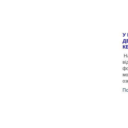
У
Д
К
На
ві
фо
мо
оз
По