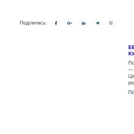
Поділитись:
Е
К
По
— 
Це
ро
По