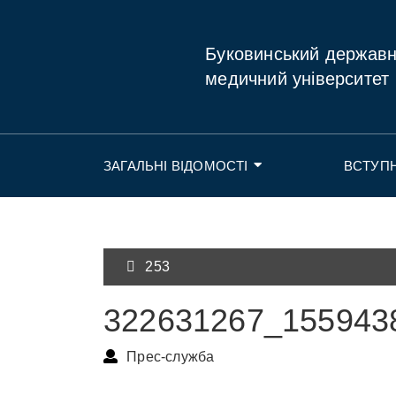
Буковинський держав
медичний університет
ЗАГАЛЬНІ ВІДОМОСТІ
ВСТУП
253
322631267_155943
Прес-служба