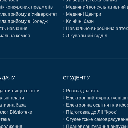
ік конкурсних предметів
Медичний консультативний 
ла прийому в Університет
Медичні Центри
ла прийому в Коледж
Клінічні бази
сть навчання
Навчально-виробнича аптек
альна коміся
Лікувальний відділ
АДАЧУ
СТУДЕНТУ
арти вищої освіти
Розклад занять
льні плани
Електронний журнал успішн
ативна база
Електронна освітня платфо
алог Бібліотеки
Підготовка до ЛІІ “Крок”
отека
Студентське самоврядуван
ародження
Працевлаштування випускн