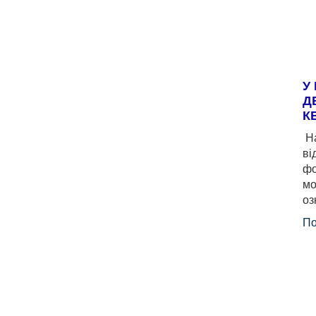
У
Д
К
На
ві
фо
мо
оз
По