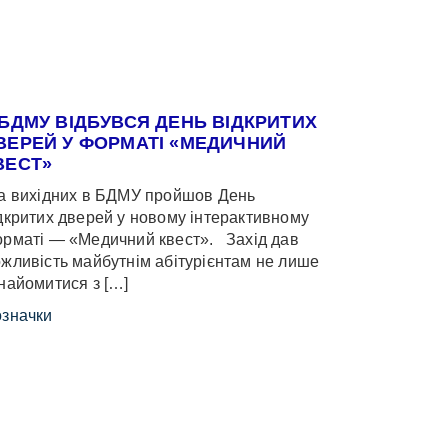
 БДМУ ВІДБУВСЯ ДЕНЬ ВІДКРИТИХ
ВЕРЕЙ У ФОРМАТІ «МЕДИЧНИЙ
ВЕСТ»
 вихідних в БДМУ пройшов День
дкритих дверей у новому інтерактивному
рматі — «Медичний квест». Захід дав
жливість майбутнім абітурієнтам не лише
найомитися з […]
значки