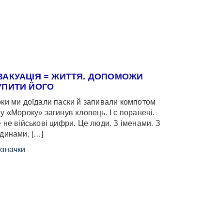
ВАКУАЦІЯ = ЖИТТЯ. ДОПОМОЖИ
УПИТИ ЙОГО
ки ми доїдали паски й запивали компотом
у «Мороку» загинув хлопець. І є поранені.
 не військові цифри. Це люди. З іменами. З
динами, […]
значки