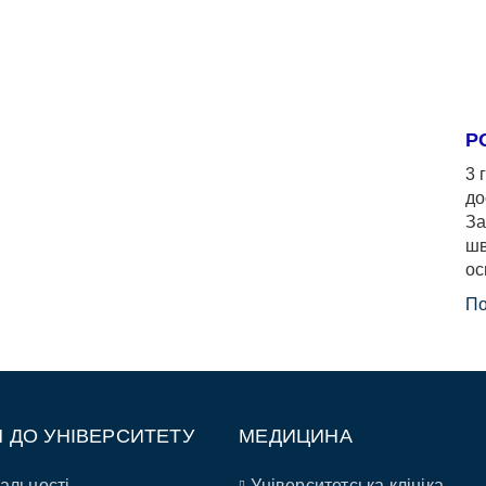
Р
3 
до
За
шв
ос
По
П ДО УНІВЕРСИТЕТУ
МЕДИЦИНА
альності
Університетська клініка