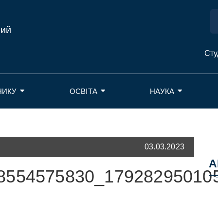
ний
Сту
НИКУ
ОСВІТА
НАУКА
03.03.2023
А
8554575830_17928295010