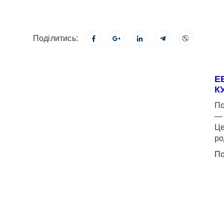
Поділитись:
Е
К
По
— 
Це
ро
По