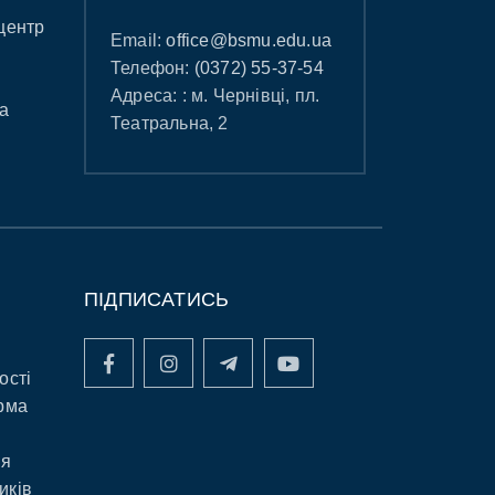
центр
Email:
office@bsmu.edu.ua
Телефон:
(0372) 55-37-54
Адреса: : м. Чернівці, пл.
а
Театральна, 2
ПІДПИСАТИСЬ
ості
рма
ня
иків