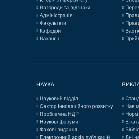
Нагороди та відзнаки
Перел
Адміністрація
Прави
Факультети
Прави
Кафедри
Варті
Вакансії
Прийм
НАУКА
ВИКЛ
Науковий відділ
Станд
Сектор інноваційного розвитку
Навча
Проблемна НДР
Норм
Наукові форуми
E-кат
Фахові видання
Біблі
Електронний архів публікацій
Дні н