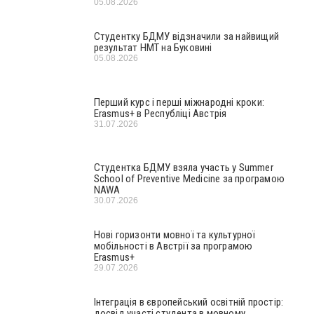
05.08.2026
Студентку БДМУ відзначили за найвищий
результат НМТ на Буковині
05.08.2026
Перший курс і перші міжнародні кроки:
Erasmus+ в Республіці Австрія
31.07.2026
Студентка БДМУ взяла участь у Summer
School of Preventive Medicine за програмою
NAWA
30.07.2026
Нові горизонти мовної та культурної
мобільності в Австрії за програмою
Erasmus+
29.07.2026
Інтеграція в європейський освітній простір:
досвід участі студента в мовному