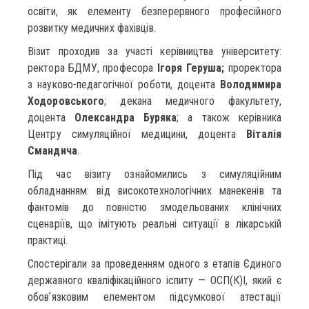
освіти, як елементу безперервного професійного
розвитку медичних фахівців.
Візит проходив за участі керівництва університету:
ректора БДМУ, професора
Ігоря Геруша;
проректора
з науково-педагогічної роботи, доцента
Володимира
Ходоровського
; декана медичного факультету,
доцента
Олександра Буряка
; а також керівника
Центру симуляційної медицини, доцента
Віталія
Смандича
.
Під час візиту ознайомились з симуляційним
обладнанням: від високотехнологічних манекенів та
фантомів до повністю змодельованих клінічних
сценаріїв, що імітують реальні ситуації в лікарській
практиці.
Спостерігали за проведенням одного з етапів Єдиного
державного кваліфікаційного іспиту — ОСП(К)І, який є
обовʼязковим елементом підсумкової атестації