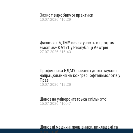
Захист виробничої практики
10.07.2026
16:29
Фахівчині БДМУ взяли участь в програмі
Erasmus+ KA171 у Республіці Австрія
27.07.2026
15:43
Професорка БДМУ презентувала наукові
напрацювання на конгресі офтальмологів у
Празі
10.07.2026
12:26
Шановна університетська спільното!
15.07.2026
10:47
Шановні медичні працівники, викладачі та
студенти!