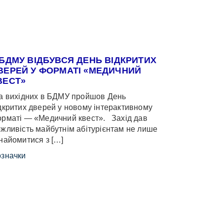
 БДМУ ВІДБУВСЯ ДЕНЬ ВІДКРИТИХ
ВЕРЕЙ У ФОРМАТІ «МЕДИЧНИЙ
ВЕСТ»
 вихідних в БДМУ пройшов День
дкритих дверей у новому інтерактивному
рматі — «Медичний квест». Захід дав
жливість майбутнім абітурієнтам не лише
найомитися з […]
значки