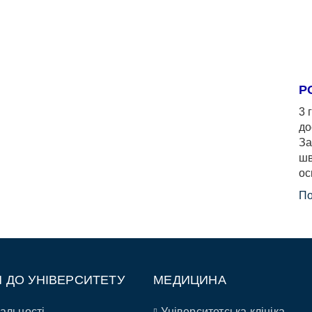
Р
3 
до
За
шв
ос
По
П ДО УНІВЕРСИТЕТУ
МЕДИЦИНА
альності
Університетська клініка