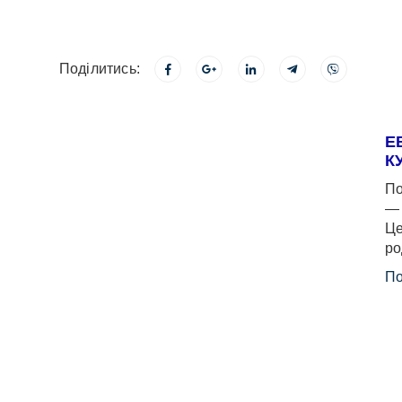
Поділитись:
Е
К
По
— 
Це
ро
По