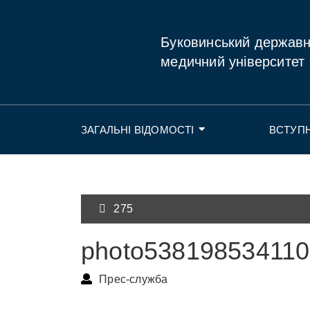
Буковинський держав
медичний університет
ЗАГАЛЬНІ ВІДОМОСТІ
ВСТУП
275
photo53819853411
Прес-служба