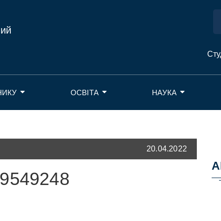
ний
Сту
НИКУ
ОСВІТА
НАУКА
20.04.2022
А
09549248