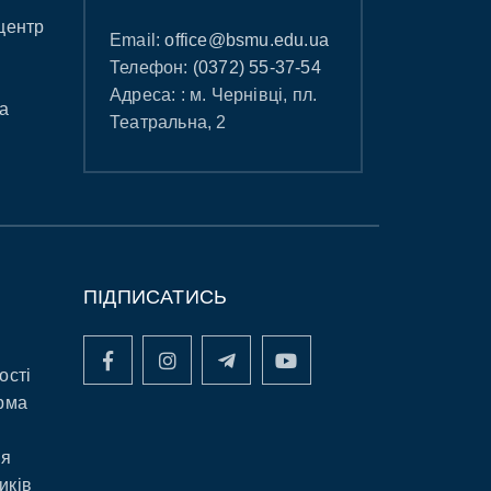
центр
Email:
office@bsmu.edu.ua
Телефон:
(0372) 55-37-54
Адреса: : м. Чернівці, пл.
а
Театральна, 2
ПІДПИСАТИСЬ
ості
рма
ня
иків