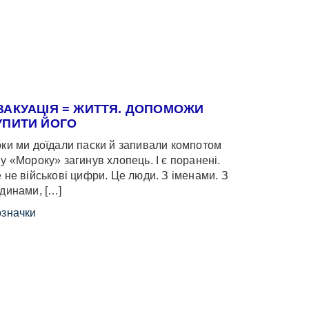
ВАКУАЦІЯ = ЖИТТЯ. ДОПОМОЖИ
УПИТИ ЙОГО
ки ми доїдали паски й запивали компотом
у «Мороку» загинув хлопець. І є поранені.
 не військові цифри. Це люди. З іменами. З
динами, […]
значки