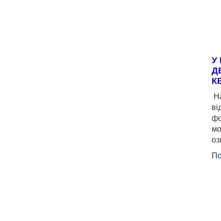
У
Д
К
На
ві
фо
мо
оз
По