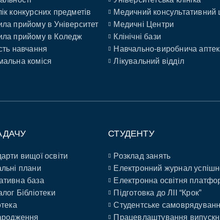
ік конкурсних предметів
Медичний консультативний 
ла прийому в Університет
Медичні Центри
ла прийому в Коледж
Клінічні бази
сть навчання
Навчально-виробнича аптек
альна коміся
Лікувальний відділ
АДАЧУ
СТУДЕНТУ
арти вищої освіти
Розклад занять
льні плани
Електронний журнал успішн
ативна база
Електронна освітня платфо
алог Бібліотеки
Підготовка до ЛІІ “Крок”
отека
Студентське самоврядуван
ародження
Працевлаштування випускн