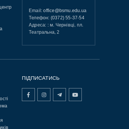
центр
Email:
office@bsmu.edu.ua
Телефон:
(0372) 55-37-54
Адреса: : м. Чернівці, пл.
а
Театральна, 2
ПІДПИСАТИСЬ
ості
рма
ня
иків