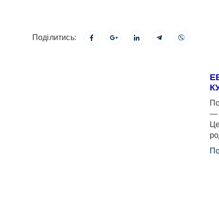
Поділитись:
Е
К
По
— 
Це
ро
По