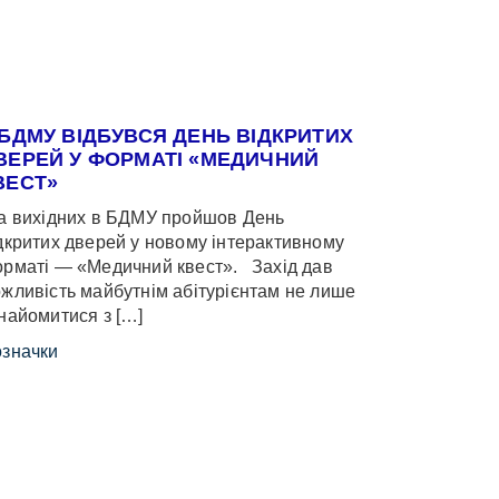
 БДМУ ВІДБУВСЯ ДЕНЬ ВІДКРИТИХ
ВЕРЕЙ У ФОРМАТІ «МЕДИЧНИЙ
ВЕСТ»
 вихідних в БДМУ пройшов День
дкритих дверей у новому інтерактивному
рматі — «Медичний квест». Захід дав
жливість майбутнім абітурієнтам не лише
найомитися з […]
значки