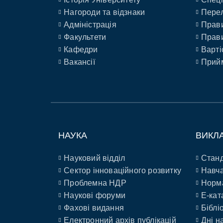
Нагороди та відзнаки
Перел
Адміністрація
Прави
Факультети
Прави
Кафедри
Варті
Вакансії
Прийм
НАУКА
ВИКЛ
Науковий відділ
Станд
Сектор інноваційного розвитку
Навча
Проблемна НДР
Норм
Наукові форуми
E-кат
Фахові видання
Біблі
Електронний архів публікацій
Дні н