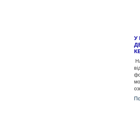
У
Д
К
На
ві
фо
мо
оз
По