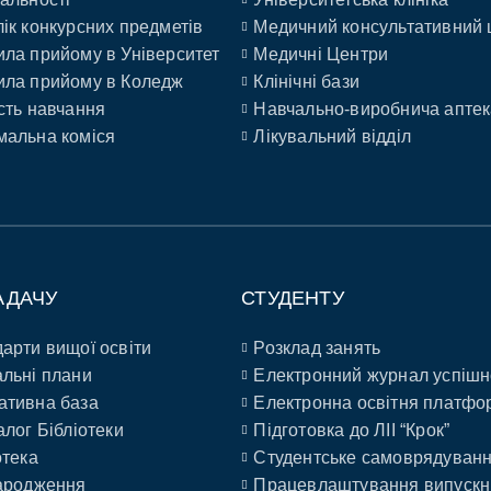
ік конкурсних предметів
Медичний консультативний 
ла прийому в Університет
Медичні Центри
ла прийому в Коледж
Клінічні бази
сть навчання
Навчально-виробнича аптек
альна коміся
Лікувальний відділ
АДАЧУ
СТУДЕНТУ
арти вищої освіти
Розклад занять
льні плани
Електронний журнал успішн
ативна база
Електронна освітня платфо
алог Бібліотеки
Підготовка до ЛІІ “Крок”
отека
Студентське самоврядуван
ародження
Працевлаштування випускн