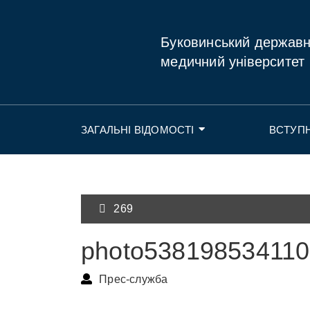
Буковинський держав
медичний університет
ЗАГАЛЬНІ ВІДОМОСТІ
ВСТУП
269
photo53819853411
Прес-служба