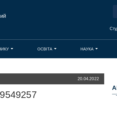
ний
Сту
НИКУ
ОСВІТА
НАУКА
20.04.2022
А
09549257