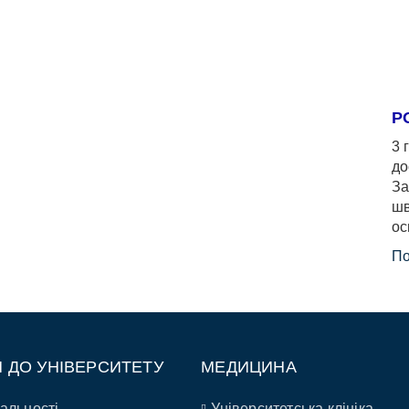
Р
3 
до
За
шв
ос
По
П ДО УНІВЕРСИТЕТУ
МЕДИЦИНА
альності
Університетська клініка