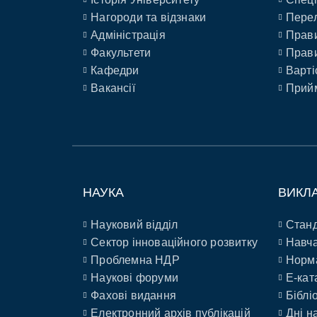
Нагороди та відзнаки
Перел
Адміністрація
Прави
Факультети
Прави
Кафедри
Варті
Вакансії
Прийм
НАУКА
ВИКЛ
Науковий відділ
Станд
Сектор інноваційного розвитку
Навча
Проблемна НДР
Норм
Наукові форуми
E-кат
Фахові видання
Біблі
Електронний архів публікацій
Дні н