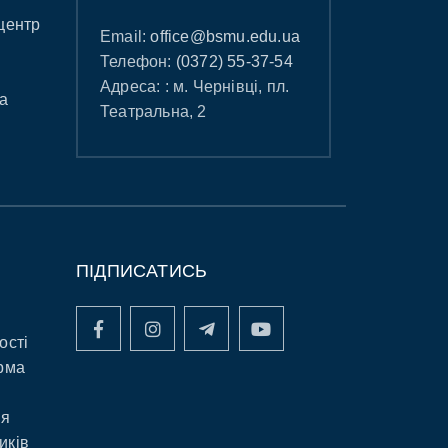
центр
Email:
office@bsmu.edu.ua
Телефон:
(0372) 55-37-54
Адреса: : м. Чернівці, пл.
а
Театральна, 2
ПІДПИСАТИСЬ
ості
рма
ня
иків