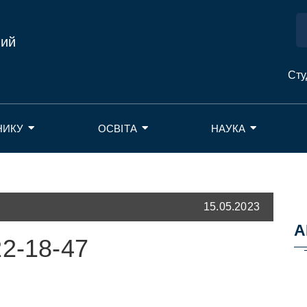
ний
Сту
НИКУ
ОСВІТА
НАУКА
15.05.2023
А
22-18-47