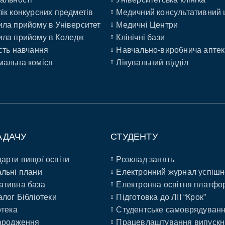
ік конкурсних предметів
Медичний консультативний 
ла прийому в Університет
Медичні Центри
ла прийому в Коледж
Клінічні бази
сть навчання
Навчально-виробнича аптек
альна коміся
Лікувальний відділ
АДАЧУ
СТУДЕНТУ
арти вищої освіти
Розклад занять
льні плани
Електронний журнал успішн
ативна база
Електронна освітня платфо
алог Бібліотеки
Підготовка до ЛІІ “Крок”
отека
Студентське самоврядуван
ародження
Працевлаштування випускн