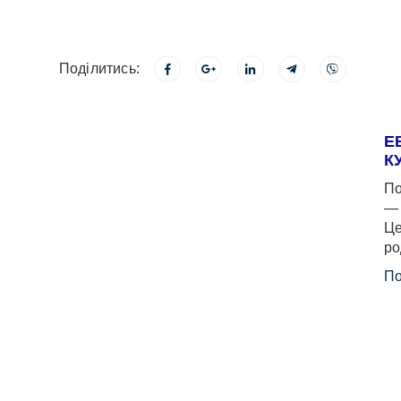
Поділитись:
Е
К
По
— 
Це
ро
По