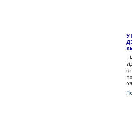
У
Д
К
На
ві
фо
мо
оз
По