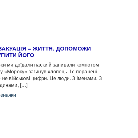
ВАКУАЦІЯ = ЖИТТЯ. ДОПОМОЖИ
УПИТИ ЙОГО
ки ми доїдали паски й запивали компотом
у «Мороку» загинув хлопець. І є поранені.
 не військові цифри. Це люди. З іменами. З
динами, […]
значки