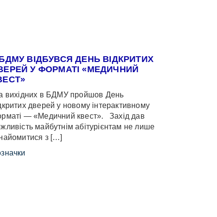
 БДМУ ВІДБУВСЯ ДЕНЬ ВІДКРИТИХ
ВЕРЕЙ У ФОРМАТІ «МЕДИЧНИЙ
ВЕСТ»
 вихідних в БДМУ пройшов День
дкритих дверей у новому інтерактивному
рматі — «Медичний квест». Захід дав
жливість майбутнім абітурієнтам не лише
найомитися з […]
значки