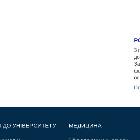
Р
3 
до
За
шв
ос
По
П ДО УНІВЕРСИТЕТУ
МЕДИЦИНА
альності
Університетська клініка