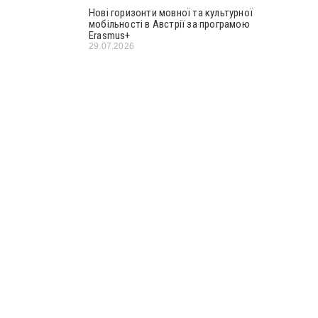
Нові горизонти мовної та культурної
мобільності в Австрії за програмою
Erasmus+
29.07.2026