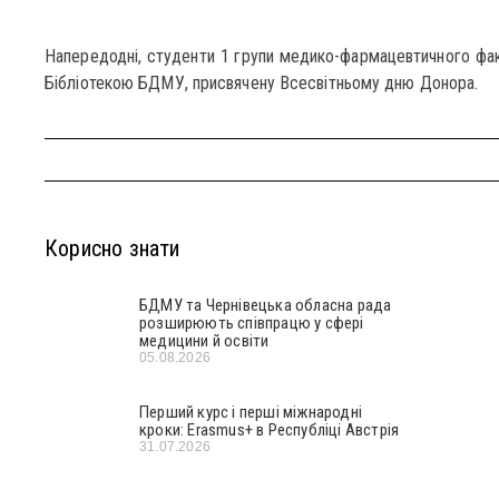
Напередодні, студенти 1 групи медико-фармацевтичного факу
Бібліотекою БДМУ, присвячену Всесвітньому дню Донора.
Корисно знати
БДМУ та Чернівецька обласна рада
розширюють співпрацю у сфері
медицини й освіти
05.08.2026
Перший курс і перші міжнародні
кроки: Erasmus+ в Республіці Австрія
31.07.2026