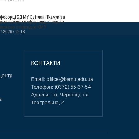
фесорці БДМУ Світлані Ткачук за
атні заслуги у сфері вищої освіти
значено стипендію КМУ
07.2026
12:18
КОНТАКТИ
центр
Email:
office@bsmu.edu.ua
Телефон:
(0372) 55-37-54
Адреса: : м. Чернівці, пл.
а
Театральна, 2