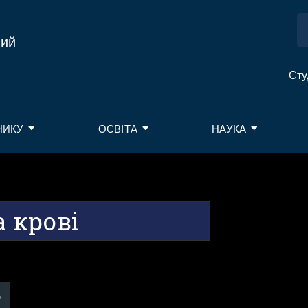
ний
Сту
НИКУ
ОСВІТА
НАУКА
а крові