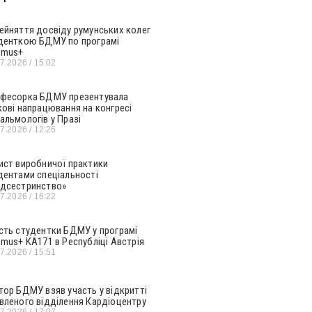
ейняття досвіду румунських колег
денткою БДМУ по програмі
smus+
07.2026
15:02
фесорка БДМУ презентувала
кові напрацювання на конгресі
альмологів у Празі
07.2026
12:26
ист виробничої практики
дентами спеціальності
дсестринство»
07.2026
16:22
сть студентки БДМУ у програмі
smus+ KA171 в Республіці Австрія
07.2026
15:51
тор БДМУ взяв участь у відкритті
вленого відділення Кардіоцентру
07.2026
17:07