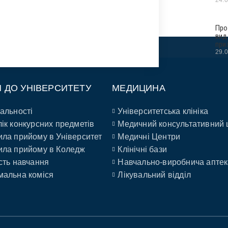
Про
вид
при
29.
П ДО УНІВЕРСИТЕТУ
МЕДИЦИНА
альності
Університетська клініка
ік конкурсних предметів
Медичний консультативний 
ла прийому в Університет
Медичні Центри
ла прийому в Коледж
Клінічні бази
сть навчання
Навчально-виробнича аптек
альна коміся
Лікувальний відділ