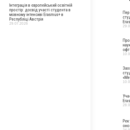
Інтеграція в європейський освітній
простір: досвід участі студента в
Пер
мовному інтенсиві Erasmus+ в
сту
Республіці Австрія
Era
29.07.2026
29.
Про
нау
офт
10.
Зах
сту
«Ме
10.
Уча
Era
28.
Рек
оно
24.