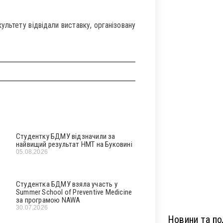
льтету відвідали виставку, організовану
Студентку БДМУ відзначили за
найвищий результат НМТ на Буковині
05.08.2026
Студентка БДМУ взяла участь у
Summer School of Preventive Medicine
за програмою NAWA
30.07.2026
Новини та под