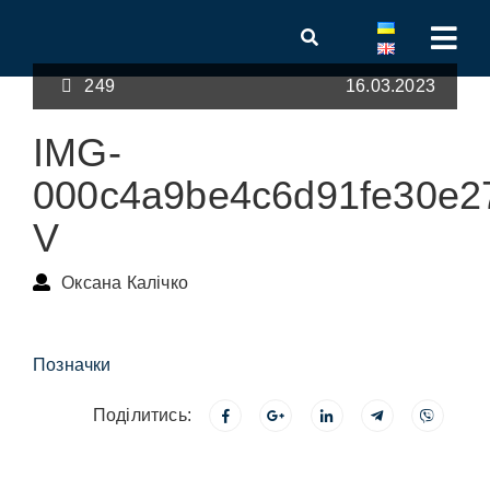
249
16.03.2023
IMG-
000c4a9be4c6d91fe30e2
V
Оксана Калічко
Позначки
Поділитись: