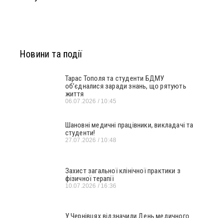
Новини та події
Тарас Тополя та студенти БДМУ
об’єдналися заради знань, що рятують
життя
06.07.2026
10:45
Шановні медичні працівники, викладачі та
студенти!
27.07.2026
10:48
Захист загальної клінічної практики з
фізичної терапії
10.07.2026
16:36
У Чернівцях відзначили День медичного