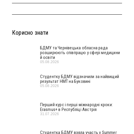
Корисно знати
БДМУ та Чернівецька обласна рада
розширюють співпрацю у сфері медицини
й освіти
05.08.2026
Студентку БДМУ відзначили за найвищий
результат НМТ на Буковині
05.08.2026
Перший курс і перші міжнародні кроки:
Erasmus+ в Республіці Австрія
31.07.2026
Студентка БДМУ взяла участь у Summer