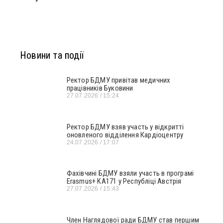
Новини та події
Ректор БДМУ привітав медичних
працівників Буковини
27.07.2026
15:24
Ректор БДМУ взяв участь у відкритті
оновленого відділення Кардіоцентру
24.07.2026
17:07
Фахівчині БДМУ взяли участь в програмі
Erasmus+ KA171 у Республіці Австрія
27.07.2026
15:43
Член Наглядової ради БДМУ став першим