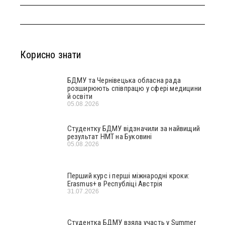
Корисно знати
БДМУ та Чернівецька обласна рада
розширюють співпрацю у сфері медицини
й освіти
05.08.2026
Студентку БДМУ відзначили за найвищий
результат НМТ на Буковині
05.08.2026
Перший курс і перші міжнародні кроки:
Erasmus+ в Республіці Австрія
31.07.2026
Студентка БДМУ взяла участь у Summer