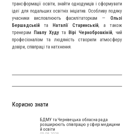
трансформації освіти, знайти однодумців і сформувати
ідеї для подальших освітніх ініціатив. Особливу подяку
учасники висловлюють фасилітаторкам —
Ользі
Бершадській
та
Наталії Старинській
, а також
тренерам
Павлу Худу
та
Вірі Чернобровкіній
, чий
професіоналізм та людяність створили атмосферу
довіри, співпраці та натхнення.
Корисно знати
БДМУ та Чернівецька обласна рада
розширюють співпрацю у сфері медицини
й освіти
05.08.2026