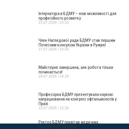
Інтернатура в БДМУ – нові можливості для
професійного розвитку
15.07.2026
14:10
Член Наглядової ради БДМУ став першим
Почесним консулом України в Румунії
27.07.2026
10:40
Майстерня завершена, але робота тільки
починається!
20.07.2026
16:16
Професорка БДМУ презентувала наукові
напрацювання на конгресі офтальмологів у
Празі
10.07.2026
12:26
Ректор БДМУ привітав медичних
працівників Буковини