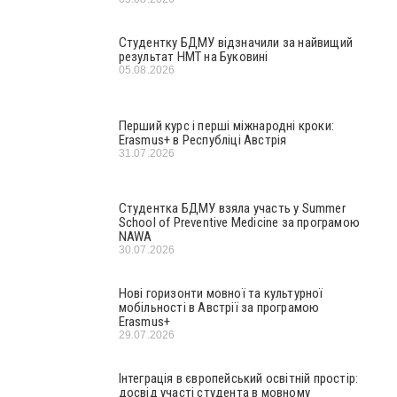
Студентку БДМУ відзначили за найвищий
результат НМТ на Буковині
05.08.2026
Перший курс і перші міжнародні кроки:
Erasmus+ в Республіці Австрія
31.07.2026
Студентка БДМУ взяла участь у Summer
School of Preventive Medicine за програмою
NAWA
30.07.2026
Нові горизонти мовної та культурної
мобільності в Австрії за програмою
Erasmus+
29.07.2026
Інтеграція в європейський освітній простір:
досвід участі студента в мовному