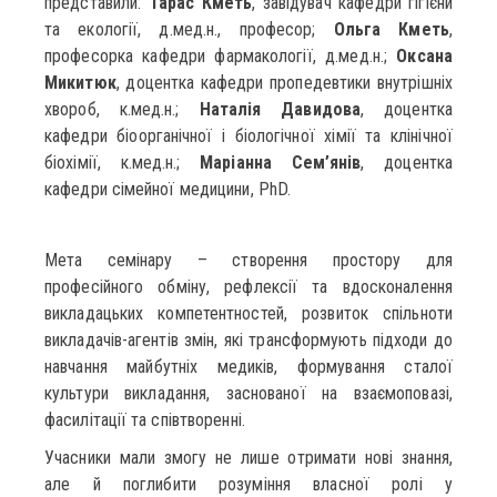
представили:
Тарас Кметь
, завідувач кафедри гігієни
та екології, д.мед.н., професор;
Ольга Кметь
,
професорка кафедри фармакології, д.мед.н.;
Оксана
Микитюк
, доцентка кафедри пропедевтики внутрішніх
хвороб, к.мед.н.;
Наталія Давидова
, доцентка
кафедри біоорганічної і біологічної хімії та клінічної
біохімії, к.мед.н.;
Маріанна Сем’янів
, доцентка
кафедри сімейної медицини, PhD.
Мета семінару – створення простору для
професійного обміну, рефлексії та вдосконалення
викладацьких компетентностей, розвиток спільноти
викладачів-агентів змін, які трансформують підходи до
навчання майбутніх медиків, формування сталої
культури викладання, заснованої на взаємоповазі,
фасилітації та співтворенні.
Учасники мали змогу не лише отримати нові знання,
але й поглибити розуміння власної ролі у