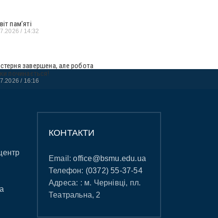
віт пам’яті
07.2026
14:32
стерня завершена, але робота
ьки починається!
07.2026
16:16
КОНТАКТИ
центр
Email:
office@bsmu.edu.ua
Телефон:
(0372) 55-37-54
Адреса: : м. Чернівці, пл.
а
Театральна, 2