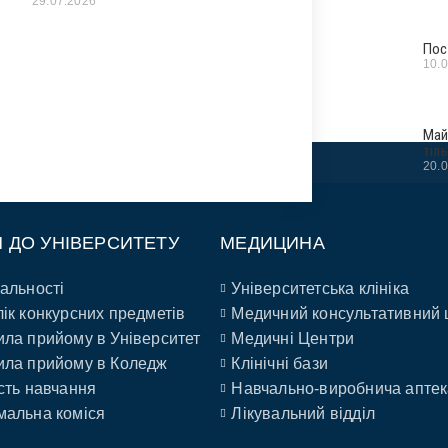
29.07.2026
Пос
10.
Май
тіл
20.
П ДО УНІВЕРСИТЕТУ
МЕДИЦИНА
альності
Університетська клініка
ік конкурсних предметів
Медичний консультативний 
ла прийому в Університет
Медичні Центри
ла прийому в Коледж
Клінічні бази
сть навчання
Навчально-виробнича аптек
альна коміся
Лікувальний відділ