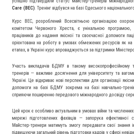
успішно підтвердили статус майстер-тренерів міжнародно
Care (BEC)
. Тренінг відбувся на базі Одеського національног
Курс BEC, розроблений Всесвітньою організацією охорон
комітетом Червоного Хреста, є унікальною програмою,
працівників до надання якісної та своєчасної допомоги пац
орієнтована на роботу в умовах обмежених ресурсів як на д
етапах, в Україні курс впроваджується за підтримки Міністер
Участь викладачів БДМУ в такому високопрофесійному т
тренерів — важливе досягнення для університету та вагом
Україні. Це відкриває нові перспективи для організації якіс
допомоги на базі БДМУ зокрема на базі навчально-тренін
сприяючи поширенню передового міжнародного досвіду серед
Цей крок є особливо актуальним в умовах війни та численних
мережі підготовлених фахівців — запорука ефективної 
Майстер-тренери матимуть змогу передавати свої знання 
підвищуючи загальний рівень підготовки кадрів у сфері невід