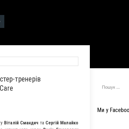
стер-тренерів
Care
Ми у Facebo
ту
Віталій Смандич
та
Сергій Малайко