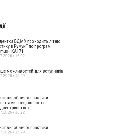
ії
дентка БДМУ проходить літню
ктику в Румунії по програмі
smus+ KA171
07.2026
16:02
ьше можливостей для вступників
07.2026
15:49
ист виробничої практики
дентами спеціальності
дсестринство»
07.2026
16:22
ист виробничої практики
07.2026
16:29