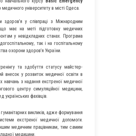
го навчального курсу
Basic Emergency
о медичного університету в місті Одеса.
и здоров’я у співпраці з Міжнародним
 що має на меті підготовку медичних
ієнтам у невідкладних станах. Програма
огоспітальному, так і на госпітальному
ства охорони здоров’я України.
ренінгу та здобуття статусу майстер-
ий внесок у розвиток медичної освіти в
них навчань з надання екстреної медичної
гового центру симуляційної медицини,
 українських фахівців.
 гуманітарних викликів, адже формування
системи екстреної медичної допомоги.
іншим медичним працівникам, тим самим
кладної медицини.