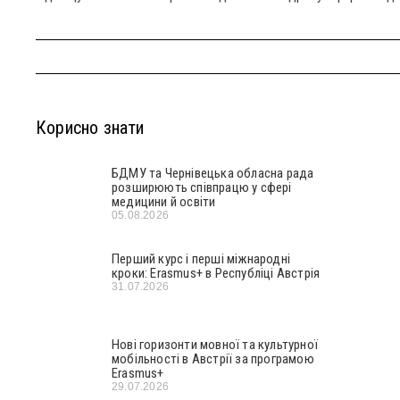
Корисно знати
БДМУ та Чернівецька обласна рада
розширюють співпрацю у сфері
медицини й освіти
05.08.2026
Перший курс і перші міжнародні
кроки: Erasmus+ в Республіці Австрія
31.07.2026
Нові горизонти мовної та культурної
мобільності в Австрії за програмою
Erasmus+
29.07.2026