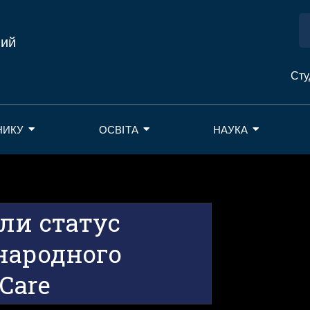
ний
Сту
НИКУ
ОСВІТА
НАУКА
ли статус
народного
Care