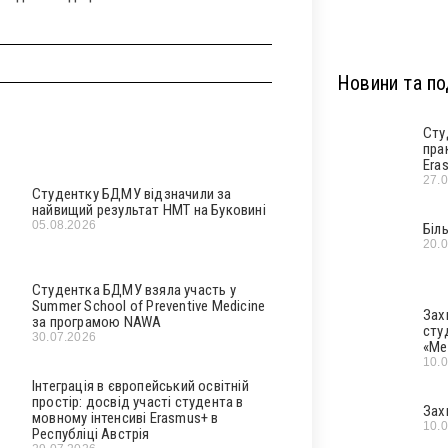
Новини та под
Сту
пра
Era
27.
Студентку БДМУ відзначили за
найвищий результат НМТ на Буковині
05.08.2026
Біл
20.
Студентка БДМУ взяла участь у
Summer School of Preventive Medicine
Зах
за програмою NAWA
сту
30.07.2026
«Ме
10.
Інтеграція в європейський освітній
простір: досвід участі студента в
Зах
мовному інтенсиві Erasmus+ в
10.
Республіці Австрія