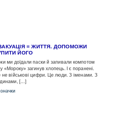
ВАКУАЦІЯ = ЖИТТЯ. ДОПОМОЖИ
УПИТИ ЙОГО
ки ми доїдали паски й запивали компотом
у «Мороку» загинув хлопець. І є поранені.
 не військові цифри. Це люди. З іменами. З
динами, […]
значки