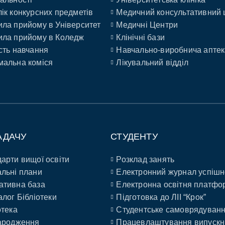
ік конкурсних предметів
Медичний консультативний 
ла прийому в Університет
Медичні Центри
ла прийому в Коледж
Клінічні бази
сть навчання
Навчально-виробнича аптек
альна коміся
Лікувальний відділ
АДАЧУ
СТУДЕНТУ
арти вищої освіти
Розклад занять
льні плани
Електронний журнал успішн
ативна база
Електронна освітня платфо
алог Бібліотеки
Підготовка до ЛІІ “Крок”
отека
Студентське самоврядуван
ародження
Працевлаштування випускн