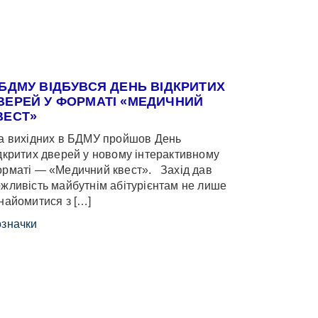
 БДМУ ВІДБУВСЯ ДЕНЬ ВІДКРИТИХ
ВЕРЕЙ У ФОРМАТІ «МЕДИЧНИЙ
ВЕСТ»
 вихідних в БДМУ пройшов День
дкритих дверей у новому інтерактивному
рматі — «Медичний квест». Захід дав
жливість майбутнім абітурієнтам не лише
найомитися з […]
значки