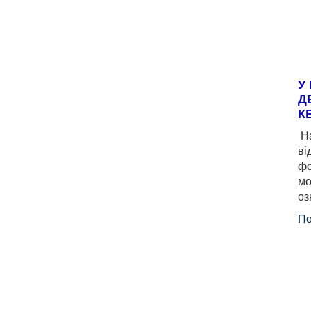
У
Д
К
На
ві
фо
мо
оз
По