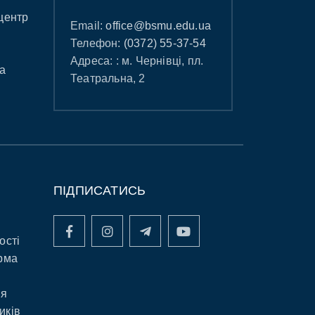
центр
Email:
office@bsmu.edu.ua
Телефон:
(0372) 55-37-54
Адреса: : м. Чернівці, пл.
а
Театральна, 2
ПІДПИСАТИСЬ
ості
рма
ня
иків