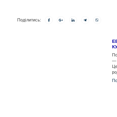
Поділитись:
Е
К
По
— 
Це
ро
По