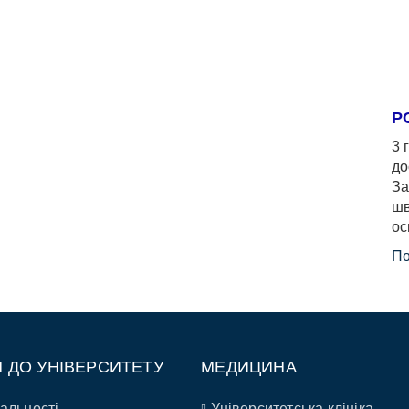
Р
3 
до
За
шв
ос
По
П ДО УНІВЕРСИТЕТУ
МЕДИЦИНА
альності
Університетська клініка