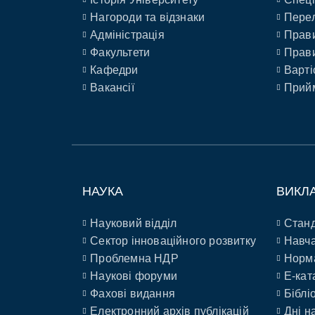
Нагороди та відзнаки
Перел
Адміністрація
Прави
Факультети
Прави
Кафедри
Варті
Вакансії
Прийм
НАУКА
ВИКЛ
Науковий відділ
Станд
Сектор інноваційного розвитку
Навча
Проблемна НДР
Норм
Наукові форуми
E-кат
Фахові видання
Біблі
Електронний архів публікацій
Дні н