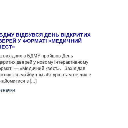
 БДМУ ВІДБУВСЯ ДЕНЬ ВІДКРИТИХ
ВЕРЕЙ У ФОРМАТІ «МЕДИЧНИЙ
ВЕСТ»
 вихідних в БДМУ пройшов День
дкритих дверей у новому інтерактивному
рматі — «Медичний квест». Захід дав
жливість майбутнім абітурієнтам не лише
найомитися з […]
значки