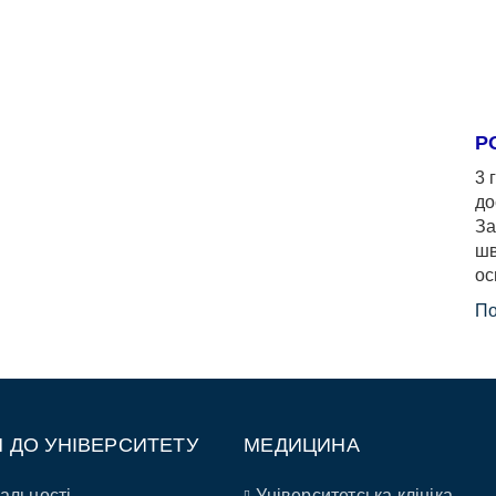
Р
3 
до
За
шв
ос
По
П ДО УНІВЕРСИТЕТУ
МЕДИЦИНА
альності
Університетська клініка