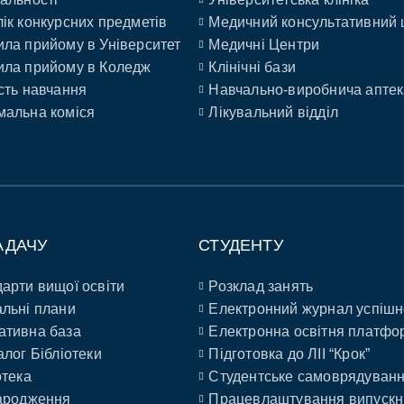
ік конкурсних предметів
Медичний консультативний 
ла прийому в Університет
Медичні Центри
ла прийому в Коледж
Клінічні бази
сть навчання
Навчально-виробнича аптек
альна коміся
Лікувальний відділ
АДАЧУ
СТУДЕНТУ
арти вищої освіти
Розклад занять
льні плани
Електронний журнал успішн
ативна база
Електронна освітня платфо
алог Бібліотеки
Підготовка до ЛІІ “Крок”
отека
Студентське самоврядуван
ародження
Працевлаштування випускн