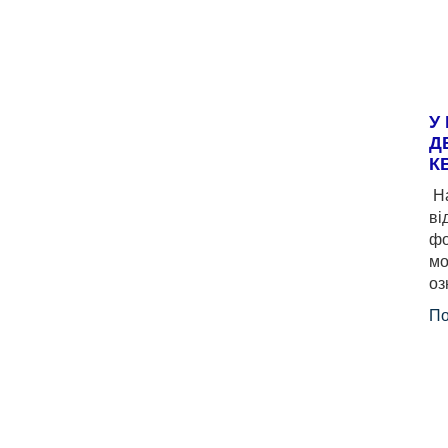
У
Д
К
На
ві
фо
мо
оз
По