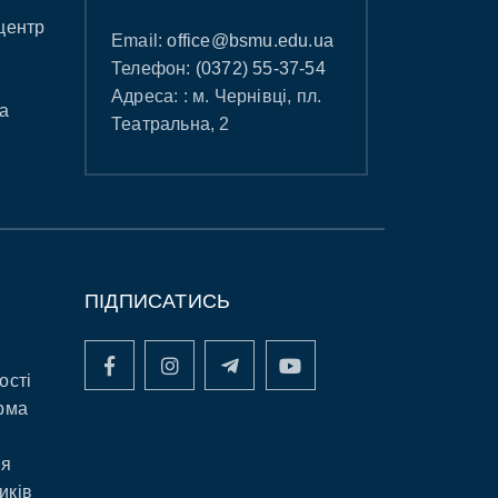
центр
Email:
office@bsmu.edu.ua
Телефон:
(0372) 55-37-54
Адреса: : м. Чернівці, пл.
а
Театральна, 2
ПІДПИСАТИСЬ
ості
рма
ня
иків