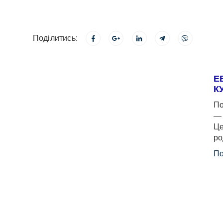
Поділитись:
Е
К
По
— 
Це
ро
По