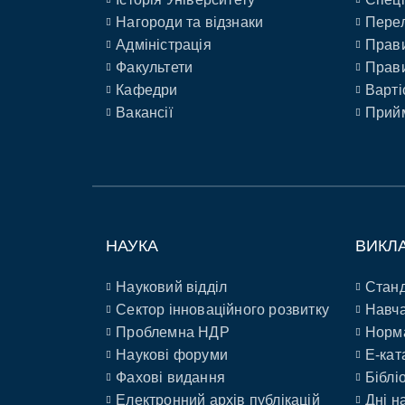
Нагороди та відзнаки
Перел
Адміністрація
Прави
Факультети
Прави
Кафедри
Варті
Вакансії
Прийм
НАУКА
ВИКЛ
Науковий відділ
Станд
Сектор інноваційного розвитку
Навча
Проблемна НДР
Норм
Наукові форуми
E-кат
Фахові видання
Біблі
Електронний архів публікацій
Дні н