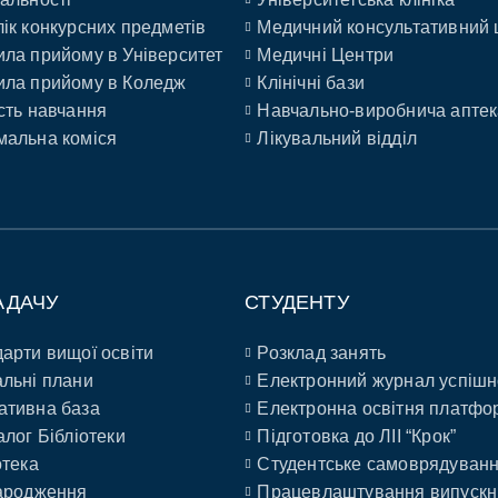
ік конкурсних предметів
Медичний консультативний 
ла прийому в Університет
Медичні Центри
ла прийому в Коледж
Клінічні бази
сть навчання
Навчально-виробнича аптек
альна коміся
Лікувальний відділ
АДАЧУ
СТУДЕНТУ
арти вищої освіти
Розклад занять
льні плани
Електронний журнал успішн
ативна база
Електронна освітня платфо
алог Бібліотеки
Підготовка до ЛІІ “Крок”
отека
Студентське самоврядуван
ародження
Працевлаштування випускн