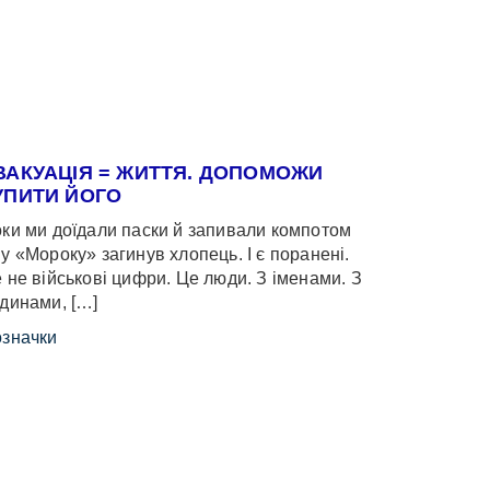
ВАКУАЦІЯ = ЖИТТЯ. ДОПОМОЖИ
УПИТИ ЙОГО
ки ми доїдали паски й запивали компотом
у «Мороку» загинув хлопець. І є поранені.
 не військові цифри. Це люди. З іменами. З
динами, […]
значки