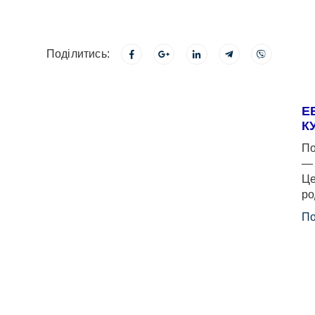
Поділитись:
Е
К
По
— 
Це
ро
По