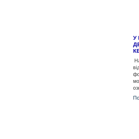
У
Д
К
На
ві
фо
мо
оз
По