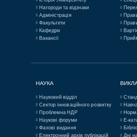
Нагороди та відзнаки
Перел
Адміністрація
Прави
Факультети
Прави
Кафедри
Варті
Вакансії
Прийм
НАУКА
ВИКЛ
Науковий відділ
Станд
Сектор інноваційного розвитку
Навча
Проблемна НДР
Норм
Наукові форуми
E-кат
Фахові видання
Біблі
Електронний архів публікацій
Дні н