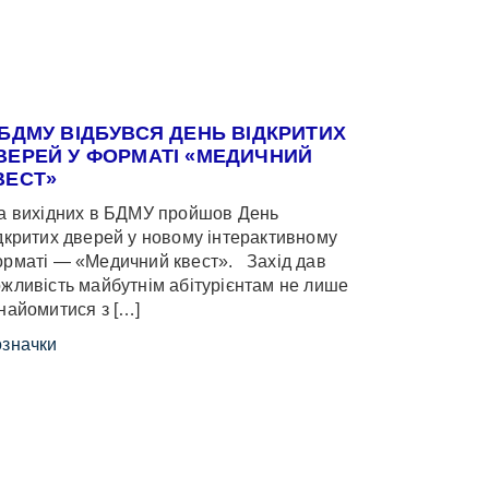
 БДМУ ВІДБУВСЯ ДЕНЬ ВІДКРИТИХ
ВЕРЕЙ У ФОРМАТІ «МЕДИЧНИЙ
ВЕСТ»
 вихідних в БДМУ пройшов День
дкритих дверей у новому інтерактивному
рматі — «Медичний квест». Захід дав
жливість майбутнім абітурієнтам не лише
найомитися з […]
значки