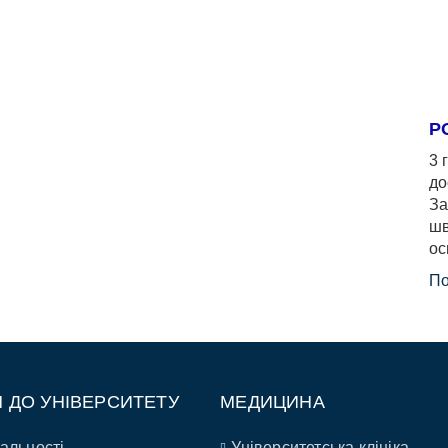
Р
3 
до
За
шв
ос
По
П ДО УНІВЕРСИТЕТУ
МЕДИЦИНА
альності
Університетська клініка