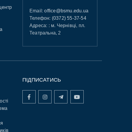
центр
Email:
office@bsmu.edu.ua
Телефон:
(0372) 55-37-54
Адреса: : м. Чернівці, пл.
а
Театральна, 2
ПІДПИСАТИСЬ
ості
рма
ня
иків