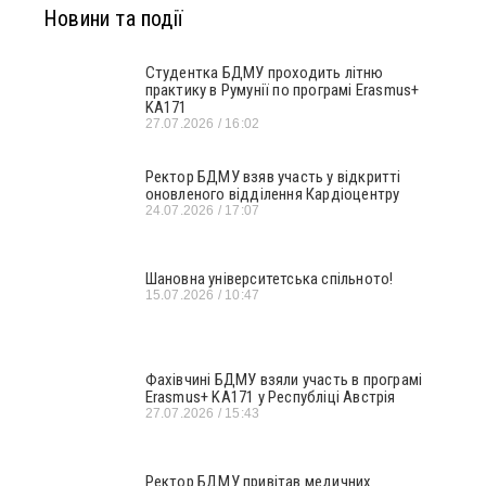
Новини та події
Студентка БДМУ проходить літню
практику в Румунії по програмі Erasmus+
KA171
27.07.2026
16:02
Ректор БДМУ взяв участь у відкритті
оновленого відділення Кардіоцентру
24.07.2026
17:07
Шановна університетська спільното!
15.07.2026
10:47
Фахівчині БДМУ взяли участь в програмі
Erasmus+ KA171 у Республіці Австрія
27.07.2026
15:43
Ректор БДМУ привітав медичних