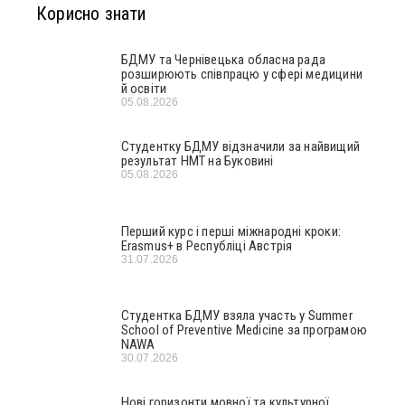
Корисно знати
БДМУ та Чернівецька обласна рада
розширюють співпрацю у сфері медицини
й освіти
05.08.2026
Студентку БДМУ відзначили за найвищий
результат НМТ на Буковині
05.08.2026
Перший курс і перші міжнародні кроки:
Erasmus+ в Республіці Австрія
31.07.2026
Студентка БДМУ взяла участь у Summer
School of Preventive Medicine за програмою
NAWA
30.07.2026
Нові горизонти мовної та культурної