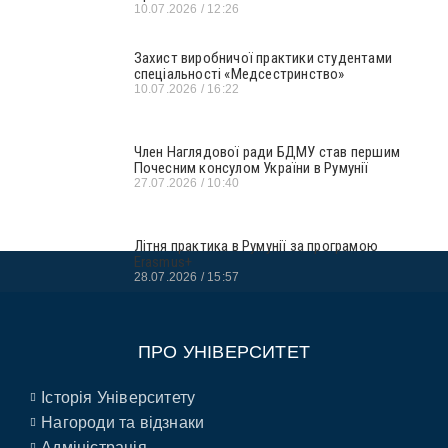
10.07.2026
12:26
Захист виробничої практики студентами
спеціальності «Медсестринство»
10.07.2026
16:22
Член Наглядової ради БДМУ став першим
Почесним консулом України в Румунії
27.07.2026
10:40
Літня практика в Румунії за програмою
Erasmus+
28.07.2026
15:57
ПРО УНІВЕРСИТЕТ
Історія Університету
Нагороди та відзнаки
Адміністрація