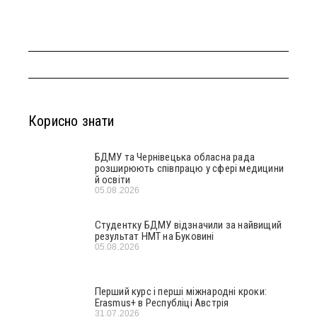
Корисно знати
БДМУ та Чернівецька обласна рада
розширюють співпрацю у сфері медицини
й освіти
05.08.2026
Студентку БДМУ відзначили за найвищий
результат НМТ на Буковині
05.08.2026
Перший курс і перші міжнародні кроки:
Erasmus+ в Республіці Австрія
31.07.2026