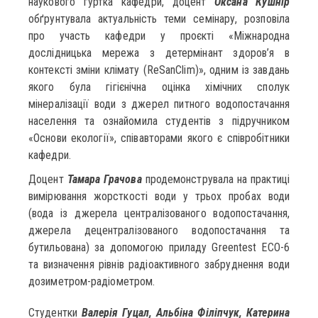
наукового гуртка кафедри, доцент
Оксана Кушнір
обґрунтувала актуальність теми семінару, розповіла
про участь кафедри у проєкті «Міжнародна
дослідницька мережа з детермінант здоров’я в
контексті зміни клімату (ReSanClim)», одним із завдань
якого була гігієнічна оцінка хімічних сполук
мінералізації води з джерел питного водопостачання
населення та ознайомила студентів з підручником
«Основи екології», співавторами якого є співробітники
кафедри.
Доцент
Тамара Грачова
продемонструвала на практиці
вимірювання жорсткості води у трьох пробах води
(вода із джерела централізованого водопостачання,
джерела децентралізованого водопостачання та
бутильована) за допомогою приладу Greentest ECO-6
та визначення рівнів радіоактивного забруднення води
дозиметром-радіометром.
Студентки
Валерія Гуцал, Альбіна Філіпчук, Катерина