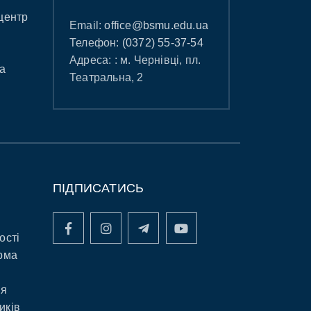
центр
Email:
office@bsmu.edu.ua
Телефон:
(0372) 55-37-54
Адреса: : м. Чернівці, пл.
а
Театральна, 2
ПІДПИСАТИСЬ
ості
рма
ня
иків