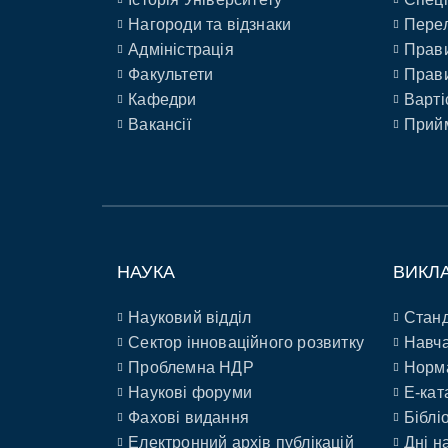
Нагороди та відзнаки
Перел
Адміністрація
Прави
Факультети
Прави
Кафедри
Варті
Вакансії
Прийм
НАУКА
ВИКЛ
Науковий відділ
Станд
Сектор інноваційного розвитку
Навча
Проблемна НДР
Норм
Наукові форуми
E-кат
Фахові видання
Біблі
Електронний архів публікацій
Дні н