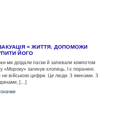
ВАКУАЦІЯ = ЖИТТЯ. ДОПОМОЖИ
УПИТИ ЙОГО
ки ми доїдали паски й запивали компотом
у «Мороку» загинув хлопець. І є поранені.
 не військові цифри. Це люди. З іменами. З
динами, […]
значки