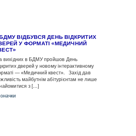
 БДМУ ВІДБУВСЯ ДЕНЬ ВІДКРИТИХ
ВЕРЕЙ У ФОРМАТІ «МЕДИЧНИЙ
ВЕСТ»
 вихідних в БДМУ пройшов День
дкритих дверей у новому інтерактивному
рматі — «Медичний квест». Захід дав
жливість майбутнім абітурієнтам не лише
найомитися з […]
значки