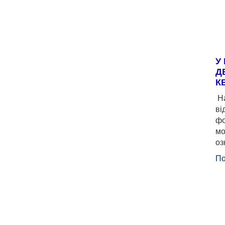
У
Д
К
На
ві
фо
мо
оз
По