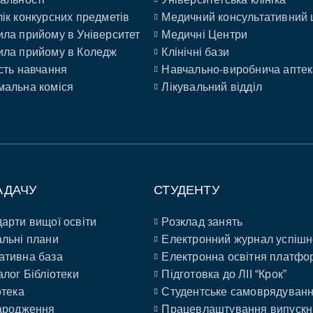
ік конкурсних предметів
Медичний консультативний 
ла прийому в Університет
Медичні Центри
ла прийому в Коледж
Клінічні бази
сть навчання
Навчально-виробнича аптек
альна коміся
Лікувальний відділ
АДАЧУ
СТУДЕНТУ
арти вищої освіти
Розклад занять
льні плани
Електронний журнал успішн
ативна база
Електронна освітня платфо
алог Бібліотеки
Підготовка до ЛІІ “Крок”
отека
Студентське самоврядуван
ародження
Працевлаштування випускн