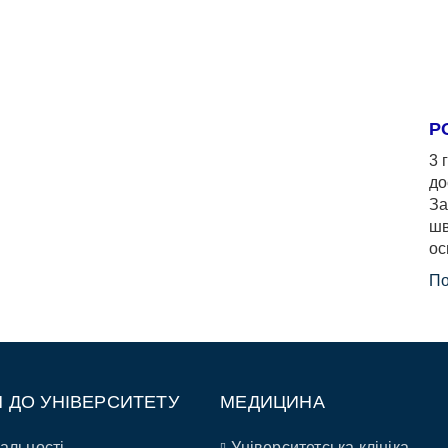
Р
3 
до
За
шв
ос
По
П ДО УНІВЕРСИТЕТУ
МЕДИЦИНА
альності
Університетська клініка