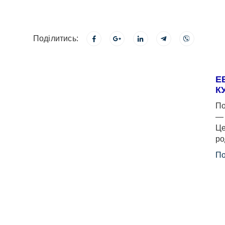
Поділитись:
Е
К
По
— 
Це
ро
По