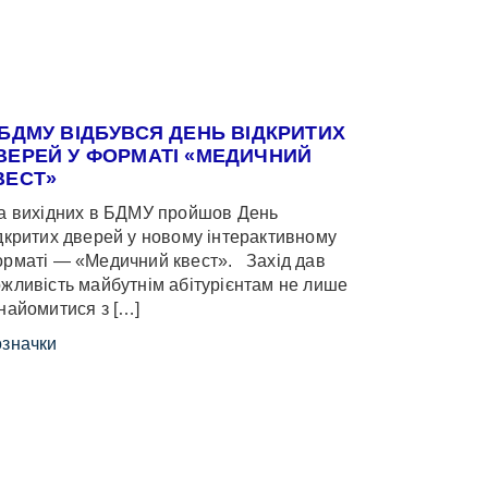
 БДМУ ВІДБУВСЯ ДЕНЬ ВІДКРИТИХ
ВЕРЕЙ У ФОРМАТІ «МЕДИЧНИЙ
ВЕСТ»
 вихідних в БДМУ пройшов День
дкритих дверей у новому інтерактивному
рматі — «Медичний квест». Захід дав
жливість майбутнім абітурієнтам не лише
найомитися з […]
значки