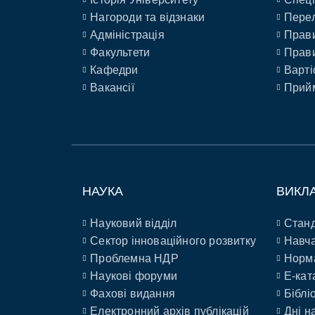
Нагороди та відзнаки
Перел
Адміністрація
Прави
Факультети
Прави
Кафедри
Варті
Вакансії
Прийм
НАУКА
ВИКЛ
Науковий відділ
Станд
Сектор інноваційного розвитку
Навча
Проблемна НДР
Норм
Наукові форуми
E-кат
Фахові видання
Біблі
Електронний архів публікацій
Дні н