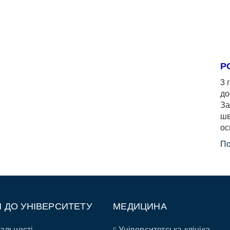
Р
3 
до
За
шв
ос
По
П ДО УНІВЕРСИТЕТУ
МЕДИЦИНА
альності
Університетська клініка