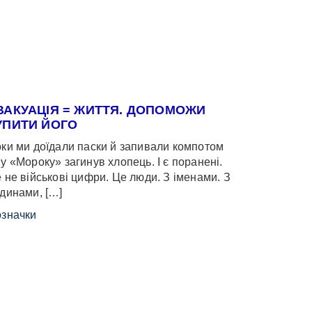
ВАКУАЦІЯ = ЖИТТЯ. ДОПОМОЖИ
УПИТИ ЙОГО
ки ми доїдали паски й запивали компотом
у «Мороку» загинув хлопець. І є поранені.
 не військові цифри. Це люди. З іменами. З
динами, […]
значки