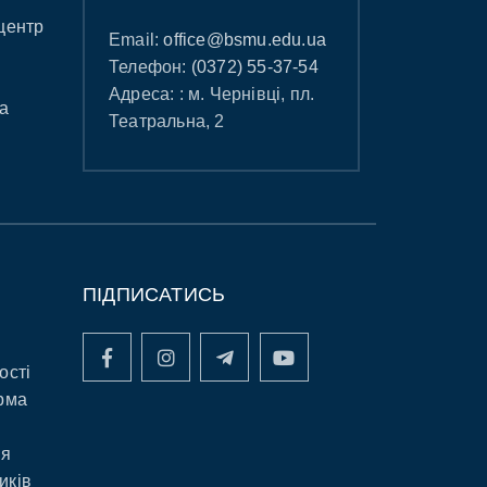
центр
Email:
office@bsmu.edu.ua
Телефон:
(0372) 55-37-54
Адреса: : м. Чернівці, пл.
а
Театральна, 2
ПІДПИСАТИСЬ
ості
рма
ня
иків