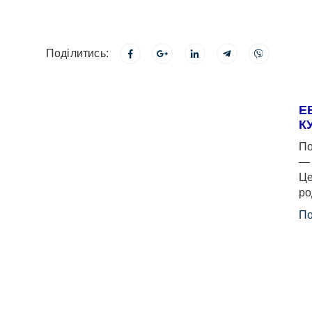
Поділитись:
Е
К
По
— 
Це
ро
По