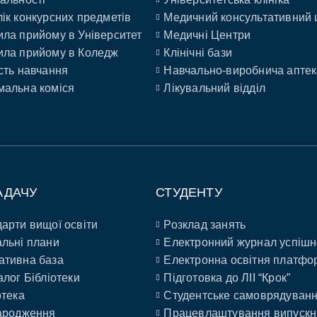
ік конкурсних предметів
Медичний консультативний 
ла прийому в Університет
Медичні Центри
ла прийому в Коледж
Клінічні бази
сть навчання
Навчально-виробнича аптек
альна коміся
Лікувальний відділ
АДАЧУ
СТУДЕНТУ
арти вищої освіти
Розклад занять
льні плани
Електронний журнал успішн
ативна база
Електронна освітня платфо
алог Бібліотеки
Підготовка до ЛІІ “Крок”
отека
Студентське самоврядуван
ародження
Працевлаштування випускн