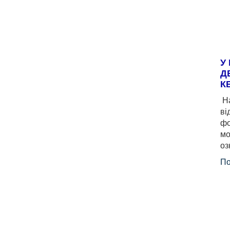
У
Д
К
На
ві
фо
мо
оз
По