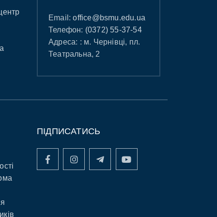
центр
Email:
office@bsmu.edu.ua
Телефон:
(0372) 55-37-54
Адреса: : м. Чернівці, пл.
а
Театральна, 2
ПІДПИСАТИСЬ
ості
рма
ня
иків