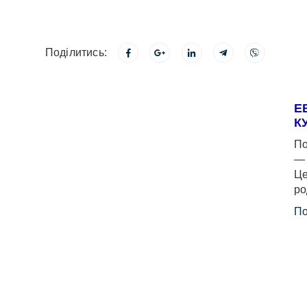
Поділитись:
Е
К
По
— 
Це
ро
По