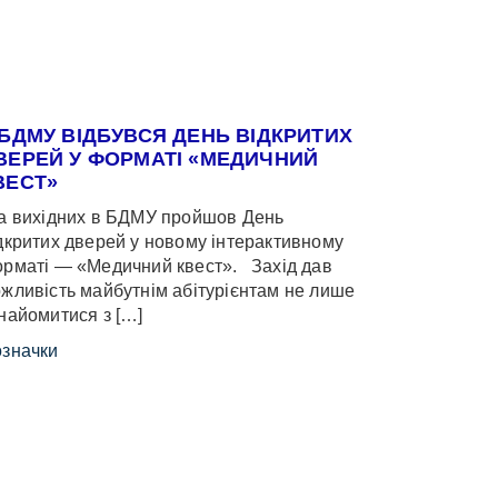
 БДМУ ВІДБУВСЯ ДЕНЬ ВІДКРИТИХ
ВЕРЕЙ У ФОРМАТІ «МЕДИЧНИЙ
ВЕСТ»
 вихідних в БДМУ пройшов День
дкритих дверей у новому інтерактивному
рматі — «Медичний квест». Захід дав
жливість майбутнім абітурієнтам не лише
найомитися з […]
значки