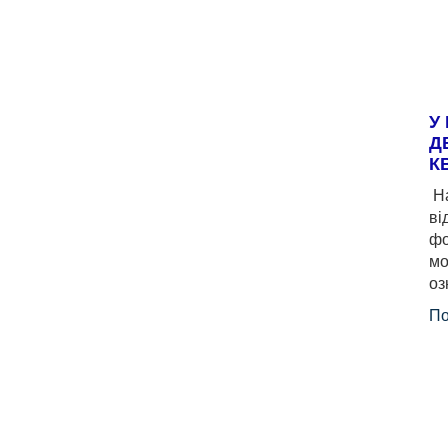
У
Д
К
На
ві
фо
мо
оз
По