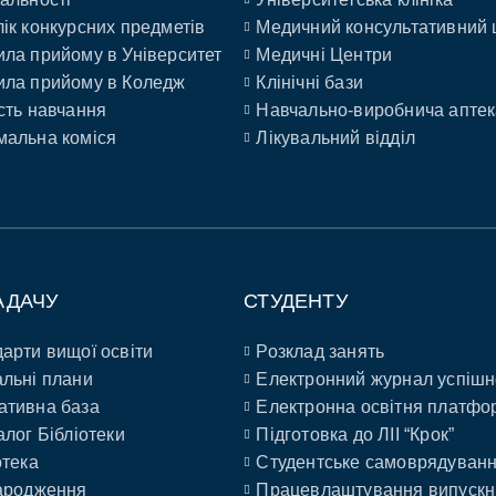
ік конкурсних предметів
Медичний консультативний 
ла прийому в Університет
Медичні Центри
ла прийому в Коледж
Клінічні бази
сть навчання
Навчально-виробнича аптек
альна коміся
Лікувальний відділ
АДАЧУ
СТУДЕНТУ
арти вищої освіти
Розклад занять
льні плани
Електронний журнал успішн
ативна база
Електронна освітня платфо
алог Бібліотеки
Підготовка до ЛІІ “Крок”
отека
Студентське самоврядуван
ародження
Працевлаштування випускн