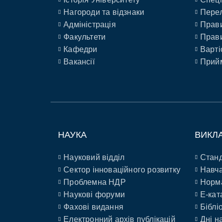
Нагороди та відзнаки
Перел
Адміністрація
Прави
Факультети
Прави
Кафедри
Варті
Вакансії
Прийм
НАУКА
ВИКЛ
Науковий відділ
Станд
Сектор інноваційного розвитку
Навча
Проблемна НДР
Норм
Наукові форуми
E-кат
Фахові видання
Біблі
Електронний архів публікацій
Дні н