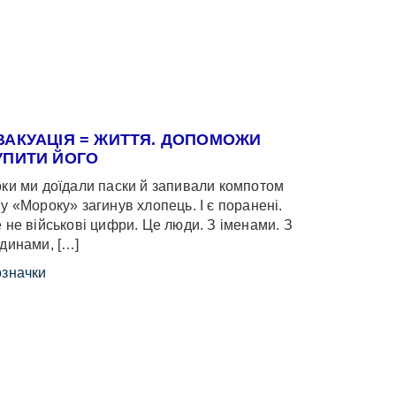
ВАКУАЦІЯ = ЖИТТЯ. ДОПОМОЖИ
УПИТИ ЙОГО
ки ми доїдали паски й запивали компотом
у «Мороку» загинув хлопець. І є поранені.
 не військові цифри. Це люди. З іменами. З
динами, […]
значки