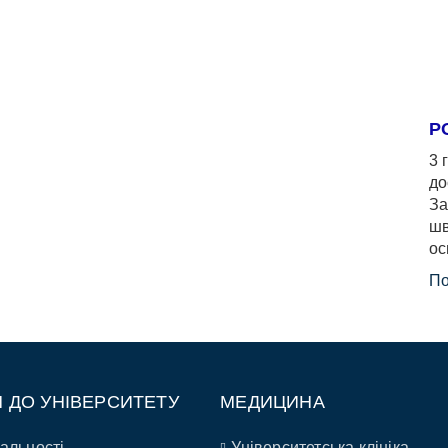
Р
3 
до
За
шв
ос
По
П ДО УНІВЕРСИТЕТУ
МЕДИЦИНА
альності
Університетська клініка