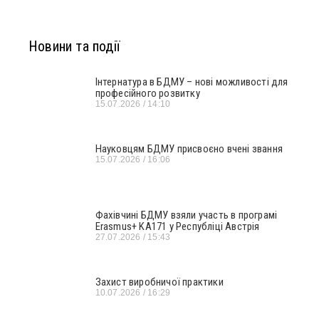
Новини та події
Інтернатура в БДМУ – нові можливості для
професійного розвитку
15.07.2026
14:10
Науковцям БДМУ присвоєно вчені звання
15.07.2026
16:06
Фахівчині БДМУ взяли участь в програмі
Erasmus+ KA171 у Республіці Австрія
27.07.2026
15:43
Захист виробничої практики
10.07.2026
16:29