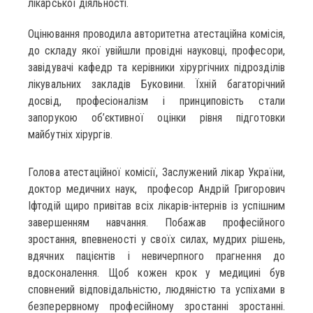
лікарської діяльності.
Оцінювання проводила авторитетна атестаційна комісія,
до складу якої увійшли провідні науковці, професори,
завідувачі кафедр та керівники хірургічних підрозділів
лікувальних закладів Буковини. Їхній багаторічний
досвід, професіоналізм і принциповість стали
запорукою об’єктивної оцінки рівня підготовки
майбутніх хірургів.
Голова атестаційної комісії, Заслужений лікар України,
доктор медичних наук, професор Андрій Григорович
Іфтодій щиро привітав всіх лікарів-інтернів із успішним
завершенням навчання. Побажав професійного
зростання, впевненості у своїх силах, мудрих рішень,
вдячних пацієнтів і невичерпного прагнення до
вдосконалення. Щоб кожен крок у медицині був
сповнений відповідальністю, людяністю та успіхами в
безперервному професійному зростанні зростанні.