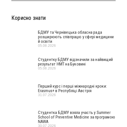
Корисно знати
БДМУ та Чернівецька обласна рада
розширюють співпрацю у сфері медицини
й освіти
05.08.2026
Студентку БДМУ відзначили за найвищий
результат НМТ на Буковині
05.08.2026
Перший курс і перші міжнародні кроки:
Erasmus+ в Республіці Австрія
31.07.2026
Студентка БДМУ взяла участь у Summer
School of Preventive Medicine за програмою
NAWA
30.07.2026